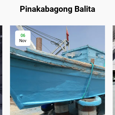
Pinakabagong Balita
06
Nov