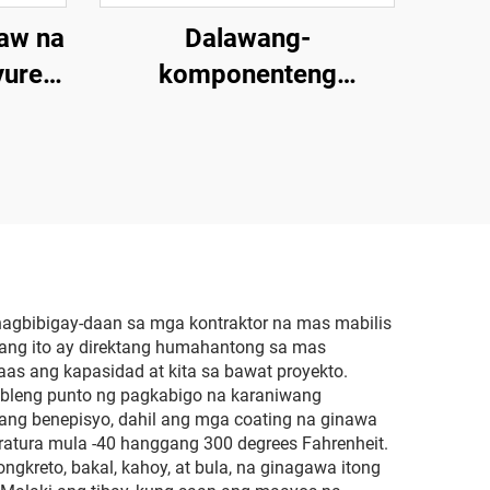
law na
Dalawang-
yurea
komponenteng
anti-
Poliuretano Pulburang
Pampaindyusyon na
Kemikal
nagbibigay-daan sa mga kontraktor na mas mabilis
ang ito ay direktang humahantong sa mas
s ang kapasidad at kita sa bawat proyekto.
sibleng punto ng pagkabigo na karaniwang
ang benepisyo, dahil ang mga coating na ginawa
atura mula -40 hanggang 300 degrees Fahrenheit.
ongkreto, bakal, kahoy, at bula, na ginagawa itong