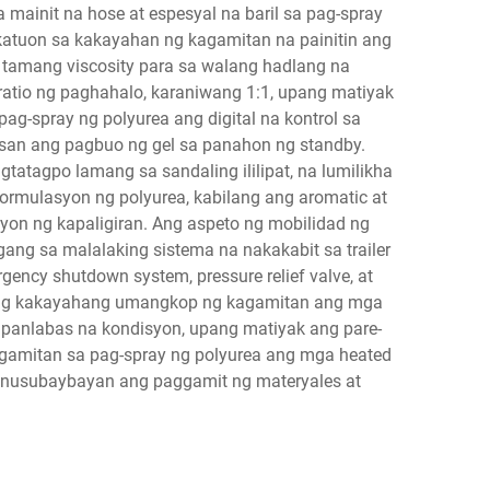
mainit na hose at espesyal na baril sa pag-spray
katuon sa kakayahan ng kagamitan na painitin ang
 tamang viscosity para sa walang hadlang na
atio ng paghahalo, karaniwang 1:1, upang matiyak
g-spray ng polyurea ang digital na kontrol sa
san ang pagbuo ng gel sa panahon ng standby.
atagpo lamang sa sandaling ililipat, na lumilikha
ormulasyon ng polyurea, kabilang ang aromatic at
syon ng kapaligiran. Ang aspeto ng mobilidad ng
ang sa malalaking sistema na nakakabit sa trailer
ncy shutdown system, pressure relief valve, at
 ng kakayahang umangkop ng kagamitan ang mga
panlabas na kondisyon, upang matiyak ang pare-
amitan sa pag-spray ng polyurea ang mga heated
 sinusubaybayan ang paggamit ng materyales at