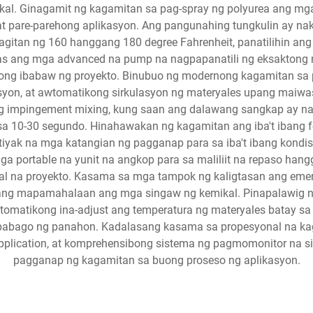
al. Ginagamit ng kagamitan sa pag-spray ng polyurea ang mga 
at pare-parehong aplikasyon. Ang pangunahing tungkulin ay na
gitan ng 160 hanggang 180 degree Fahrenheit, panatilihin ang
kas ang mga advanced na pump na nagpapanatili ng eksaktong r
ng ibabaw ng proyekto. Binubuo ng modernong kagamitan sa pa
syon, at awtomatikong sirkulasyon ng materyales upang maiwa
ng impingement mixing, kung saan ang dalawang sangkap ay nagt
a 10-30 segundo. Hinahawakan ng kagamitan ang iba't ibang f
 tiyak na mga katangian ng pagganap para sa iba't ibang kondi
a portable na yunit na angkop para sa maliliit na repaso hangg
 na proyekto. Kasama sa mga tampok ng kaligtasan ang emerge
upang mapamahalaan ang mga singaw ng kemikal. Pinapalawig
omatikong ina-adjust ang temperatura ng materyales batay sa 
babago ng panahon. Kadalasang kasama sa propesyonal na kag
 application, at komprehensibong sistema ng pagmomonitor na
pagganap ng kagamitan sa buong proseso ng aplikasyon.