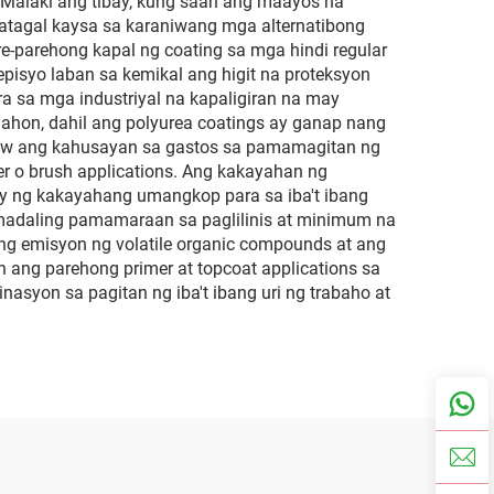
 Malaki ang tibay, kung saan ang maayos na
atagal kaysa sa karaniwang mga alternatibong
-parehong kapal ng coating sa mga hindi regular
isyo laban sa kemikal ang higit na proteksyon
ra sa mga industriyal na kapaligiran na may
ahon, dahil ang polyurea coatings ay ganap nang
itaw ang kahusayan sa gastos sa pamamagitan ng
er o brush applications. Ang kakayahan ng
ay ng kakayahang umangkop para sa iba't ibang
 madaling pamamaraan sa paglilinis at minimum na
ng emisyon ng volatile organic compounds at ang
 ang parehong primer at topcoat applications sa
syon sa pagitan ng iba't ibang uri ng trabaho at