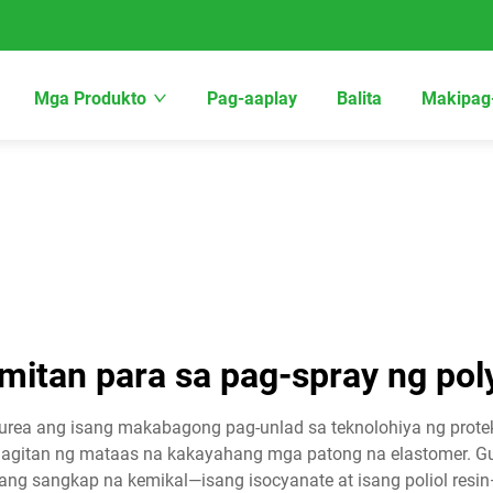
Mga Produkto
Pag-aaplay
Balita
Makipag
mitan para sa pag-spray ng pol
urea ang isang makabagong pag-unlad sa teknolohiya ng protek
magitan ng mataas na kakayahang mga patong na elastomer. 
 sangkap na kemikal—isang isocyanate at isang poliol resi