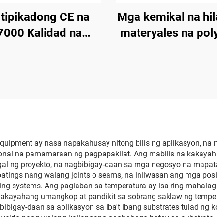
tipikadong CE na
Mga kemikal na hi
7000 Kalidad na
materyales na pol
Hydrauliko na
na waterproof at 
rethane at Polyurea
corrosion
agpapaimbulog na
na para sa Patong
uipment ay nasa napakahusay nitong bilis ng aplikasyon, na 
onal na pamamaraan ng pagpapakilat. Ang mabilis na kakayah
l ng proyekto, na nagbibigay-daan sa mga negosyo na mapataa
coatings nang walang joints o seams, na iniiwasan ang mga po
ng systems. Ang paglaban sa temperatura ay isa ring mahalag
 kakayahang umangkop at pandikit sa sobrang saklaw ng temper
bibigay-daan sa aplikasyon sa iba't ibang substrates tulad ng k