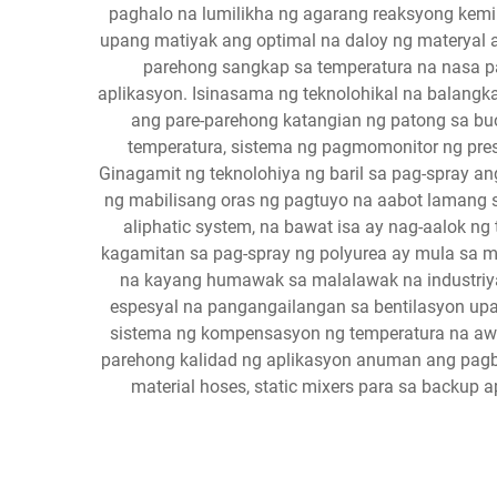
paghalo na lumilikha ng agarang reaksyong kemik
upang matiyak ang optimal na daloy ng materyal 
parehong sangkap sa temperatura na nasa pa
aplikasyon. Isinasama ng teknolohikal na balang
ang pare-parehong katangian ng patong sa buo
temperatura, sistema ng pagmomonitor ng pre
Ginagamit ng teknolohiya ng baril sa pag-spray a
ng mabilisang oras ng pagtuyo na aabot lamang s
aliphatic system, na bawat isa ay nag-aalok ng
kagamitan sa pag-spray ng polyurea ay mula sa mg
na kayang humawak sa malalawak na industriyal
espesyal na pangangailangan sa bentilasyon 
sistema ng kompensasyon ng temperatura na awt
parehong kalidad ng aplikasyon anuman ang pag
material hoses, static mixers para sa backup