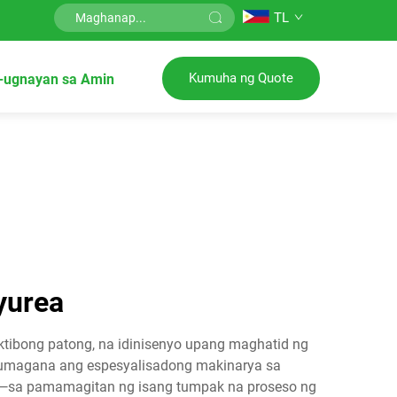
TL
Kumuha ng Quote
-ugnayan sa Amin
yurea
tibong patong, na idinisenyo upang maghatid ng
Gumagana ang espesyalisadong makinarya sa
n—sa pamamagitan ng isang tumpak na proseso ng