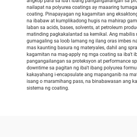
angkop para sa iba't ibang pangangailangan sa p
nailapat na polyurea coatings ay maaaring tumag
coating. Pinapayagan ng kagamitan ang eksaktong 
na ibabaw at kumplikadong hugis na mahirap gami
laban sa acids, bases, solvents, at petroleum pro
matinding pagkakalantad sa kemikal. Ang mabilis 
gumagaling sa loob lamang ng ilang oras imbes n
mas kaunting basura ng materyales, dahil ang spra
kagamitan na mag-apply ng mga coating sa iba't i
pangangailangan sa proteksyon at performance sp
downtime sa pagitan ng iba't ibang polyurea for
kakayahang i-encapsulate ang mapanganib na mater
isang o maramihang pass, na binabawasan ang kabu
sistema ng coating.