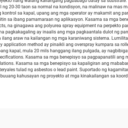
royekto nang walang kailangang pagbabago batay sa substrate.
al ng 20-30 taon sa normal na kondisyon, na malinaw na mas m
kontrol sa kapal, upang ang mga operator ay makamit ang pare
tin sa ibang pamamaraan ng aplikasyon. Kasama sa mga benep
ducts, na ginagawa ang polyurea spray equipment na perpekto pa
na pagkakagaling ay inaalis ang mga pagkaantala dulot ng pan
a ilang araw na kailangan ng mga karaniwang sistema. Lumil
y application method ay pinaikli ang overspray kumpara sa roll
bang kapal, mula 20 mils hanggang ilang pulgada, ay nagbibig
ecifications. Kasama sa mga benepisyo sa pagpapanatili ang
mulations. Kasama sa mga benepisyo sa kapaligiran ang mababa
yales tulad ng asbestos o lead paint. Suportado ng kagamitan
uang kahusayan ng proyekto at mga kinakailangan sa koordina