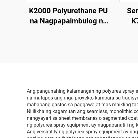
K2000 Polyurethane PU
Ser
na Nagpapaimbulog na
K
Makina para sa
Pagkakabukod sa
Polyu
Bubong
na N
Maki
Ang pangunahing kalamangan ng polyurea spray eq
na matapos ang mga proyekto kumpara sa tradisy
mababang gastos sa paggawa at mas maikling taga
Nililikha ng kagamitan ang seamless, monolithic 
nangyayari sa sheet membranes o segmented coati
ng polyurea spray equipment ay nagpapanatili ng
Ang versatility ng polyurea spray equipment ay nag