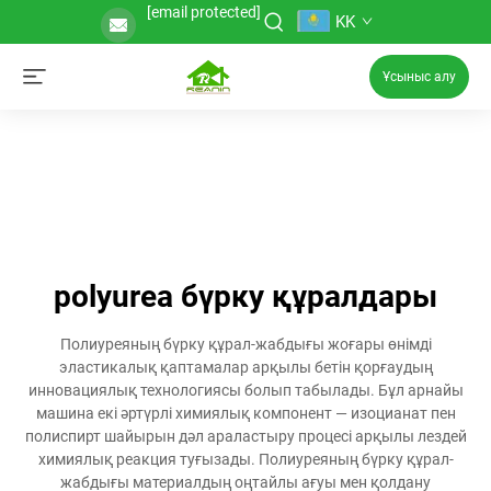
[email protected]
KK
Ұсыныс алу
polyurea бүрку құралдары
Полиуреяның бүрку құрал-жабдығы жоғары өнімді
эластикалық қаптамалар арқылы бетін қорғаудың
инновациялық технологиясы болып табылады. Бұл арнайы
машина екі әртүрлі химиялық компонент — изоцианат пен
полиспирт шайырын дәл араластыру процесі арқылы лездей
химиялық реакция туғызады. Полиуреяның бүрку құрал-
жабдығы материалдың оңтайлы ағуы мен қолдану