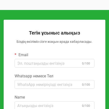
Тегін ұсыныс алыңыз
Біздің өкіліміз сізге жақын арада хабарласады.
Email
0/100
Whatsapp немесе Тел
0/100
Name
0/100