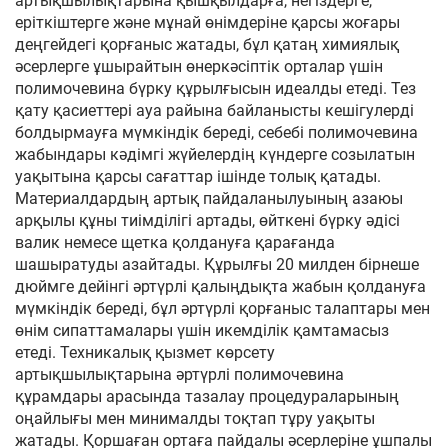
артықшылықтарына қышқылдарға, негіздерге,
еріткіштерге және мұнай өнімдеріне қарсы жоғары
деңгейдегі қорғаныс жатады, бұл қатаң химиялық
әсерлерге ұшырайтын өнеркәсіптік орталар үшін
полимочевина бүрку құрылғысын идеалды етеді. Тез
қату қасиеттері ауа райына байланысты кешігулерді
болдырмауға мүмкіндік береді, себебі полимочевина
жабындары кәдімгі жүйелердің күндерге созылатын
уақытына қарсы сағаттар ішінде толық қатады.
Материалдардың артық пайдаланылуының азаюы
арқылы құны тиімділігі артады, өйткені бүрку әдісі
валик немесе щетка қолдануға қарағанда
шашыратуды азайтады. Құрылғы 20 милден бірнеше
дюймге дейінгі әртүрлі қалыңдықта жабын қолдануға
мүмкіндік береді, бұл әртүрлі қорғаныс талаптары мен
өнім сипаттамалары үшін икемділік қамтамасыз
етеді. Техникалық қызмет көрсету
артықшылықтарына әртүрлі полимочевина
құрамдары арасында тазалау процедураларының
оңайлығы мен минималды тоқтап тұру уақыты
жатады. Қоршаған ортаға пайдалы әсерлеріне ұшпалы