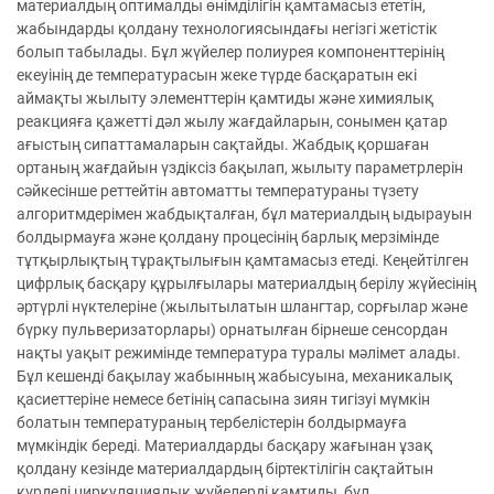
материалдың оптималды өнімділігін қамтамасыз ететін,
жабындарды қолдану технологиясындағы негізгі жетістік
болып табылады. Бұл жүйелер полиурея компоненттерінің
екеуінің де температурасын жеке түрде басқаратын екі
аймақты жылыту элементтерін қамтиды және химиялық
реакцияға қажетті дәл жылу жағдайларын, сонымен қатар
ағыстың сипаттамаларын сақтайды. Жабдық қоршаған
ортаның жағдайын үздіксіз бақылап, жылыту параметрлерін
сәйкесінше реттейтін автоматты температураны түзету
алгоритмдерімен жабдықталған, бұл материалдың ыдырауын
болдырмауға және қолдану процесінің барлық мерзімінде
тұтқырлықтың тұрақтылығын қамтамасыз етеді. Кеңейтілген
цифрлық басқару құрылғылары материалдың берілу жүйесінің
әртүрлі нүктелеріне (жылытылатын шлангтар, сорғылар және
бүрку пульверизаторлары) орнатылған бірнеше сенсордан
нақты уақыт режимінде температура туралы мәлімет алады.
Бұл кешенді бақылау жабынның жабысуына, механикалық
қасиеттеріне немесе бетінің сапасына зиян тигізуі мүмкін
болатын температураның тербелістерін болдырмауға
мүмкіндік береді. Материалдарды басқару жағынан ұзақ
қолдану кезінде материалдардың біртектілігін сақтайтын
күрделі циркуляциялық жүйелерді қамтиды, бұл