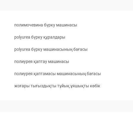
полимочевина бүрку машинасы
polyurea бүрку құралдары
polyurea бүрку машинасының бағасы
полиурея қаптау машинасы
полиурея қаптамасы машинасының бағасы
жоғары тығыздықты тұйық ұяшықты көбік