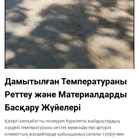
Дамытылған Температураны
Реттеу және Материалдарды
Басқару Жүйелері
Қазіргі көпқабатты полиурея бүркілетін жабдықтардың
күрделі температураны реттеу мүмкіндіктері әртүрлі
климаттық жағдайларда қабықшаның сапалы түсіруі мен