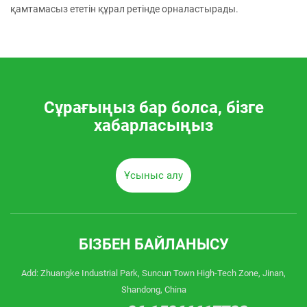
қамтамасыз ететін құрал ретінде орналастырады.
Сұрағыңыз бар болса, бізге
хабарласыңыз
Ұсыныс алу
БІЗБЕН БАЙЛАНЫСУ
Add: Zhuangke Industrial Park, Suncun Town High-Tech Zone, Jinan,
Shandong, China