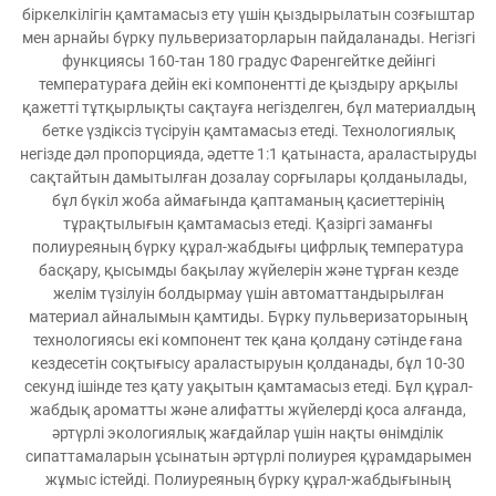
біркелкілігін қамтамасыз ету үшін қыздырылатын созғыштар
мен арнайы бүрку пульверизаторларын пайдаланады. Негізгі
функциясы 160-тан 180 градус Фаренгейтке дейінгі
температураға дейін екі компонентті де қыздыру арқылы
қажетті тұтқырлықты сақтауға негізделген, бұл материалдың
бетке үздіксіз түсіруін қамтамасыз етеді. Технологиялық
негізде дәл пропорцияда, әдетте 1:1 қатынаста, араластыруды
сақтайтын дамытылған дозалау сорғылары қолданылады,
бұл бүкіл жоба аймағында қаптаманың қасиеттерінің
тұрақтылығын қамтамасыз етеді. Қазіргі заманғы
полиуреяның бүрку құрал-жабдығы цифрлық температура
басқару, қысымды бақылау жүйелерін және тұрған кезде
желім түзілуін болдырмау үшін автоматтандырылған
материал айналымын қамтиды. Бүрку пульверизаторының
технологиясы екі компонент тек қана қолдану сәтінде ғана
кездесетін соқтығысу араластыруын қолданады, бұл 10-30
секунд ішінде тез қату уақытын қамтамасыз етеді. Бұл құрал-
жабдық ароматты және алифатты жүйелерді қоса алғанда,
әртүрлі экологиялық жағдайлар үшін нақты өнімділік
сипаттамаларын ұсынатын әртүрлі полиурея құрамдарымен
жұмыс істейді. Полиуреяның бүрку құрал-жабдығының