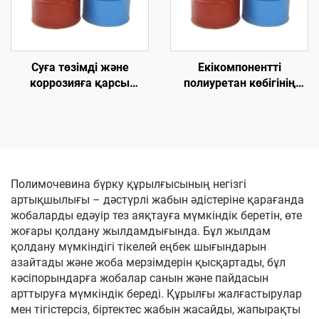
Суға төзімді және
Екікомпонентті
коррозияға қарсы
полиуретан көбігінің
полиуреа шикізат
жылу оқшаулау
химикаттары
химикаттары
Полимочевина бүрку құрылғысының негізгі
артықшылығы – дәстүрлі жабын әдістеріне қарағанда
жобаларды едәуір тез аяқтауға мүмкіндік беретін, өте
жоғары қолдану жылдамдығында. Бұл жылдам
қолдану мүмкіндігі тікелей еңбек шығындарын
азайтады және жоба мерзімдерін қысқартады, бұл
кәсіпорындарға жобалар санын және пайдасын
арттыруға мүмкіндік береді. Құрылғы жалғастырулар
мен тігістерсіз, біртектес жабын жасайды, жапырақты