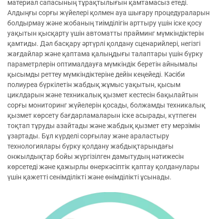
материал сапасының тұрақтылығын қамтамасыз етеді.
Алдыңғы сорғы жүйелері қолмен ауа шығару процедураларын
болдырмау және жобаның тиімділігін арттыру үшін іске қосу
уақытын қысқарту үшін автоматты прайминг мүмкіндіктерін
қамтиды. Дәл басқару әртүрлі қолдану сценарийлері, негізгі
жағдайлар және қаптама қалыңдығы талаптары үшін бүрку
параметрлерін оптималдауға мүмкіндік беретін айнымалы
қысымды реттеу мүмкіндіктеріне дейін кеңейеді. Кәсіби
полиуреа бүркілетін жабдық жұмыс уақытын, қысым
циклдарын және техникалық қызмет кестесін бақылайтын
сорғы мониторинг жүйелерін қосады, болжамды техникалық
қызмет көрсету бағдарламаларын іске асырады, күтпеген
тоқтап тұруды азайтады және жабдық қызмет ету мерзімін
ұзартады. Бұл күрделі сорғылау және араластыру
технологиялары бүрку қолдану жабдықтарындағы
онжылдықтар бойы жүргізілген дамытудың нәтижесін
көрсетеді және қажырлы өнеркәсіптік қаптау қолданулары
үшін қажетті сенімділікті және өнімділікті ұсынады.