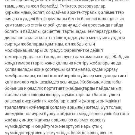
тамшылауға жол бермейді. Түтіктер, резервуарлар,
құрылымдық болат, сондай-ақ архитектуралық элементтер
сияқты күрделі бет формалары беттің біркелкі қалыңдығын
қамтамасыз ететін спрей қолдану әдісінің арқасында пайда
болатын пайдалы қасиеттен тартынады. Температуралық
диапазон жылытылатын ішкі қолданулар мен суық ауадағы
сыртқы жобаларды қамтиды, ал жабдықтың
модификациялары 20 градус Фаренгейтке дейінгі
температурада сәтті қолданылуын қамтамасыз етеді. Жабдық
жаңа ғимараттарға және қалпына келтіру жобаларына да
қолданылады және қорғаушы қаптамалар, судан қорғау
мембраналары, екінші контейнерлік жүйелер мен декоративті
қаптамалар үшін шешімдер ұсынады. Жобаның масштабы
бойынша икемділік портативті жабдықтарды пайдаланып
жасалатын кішігірім жөндеу жұмыстарынан бастап үлкен
өлшемді өнеркәсіптік жобаларға дейін (жоғары өнімділікті
тралдалған жүйелерді қолдану арқылы) жетеді. Бұл толық
икемділік полиурея бүрку жабдығын мердігерлер үшін бір ғана
жабдық инвестициясы арқылы өз қызмет көрсету
мүмкіндіктерін кеңейтуге және әртүрлі нарықтық
мүмкіндіктерді шешуге мүмкіндік беретін толық шешім