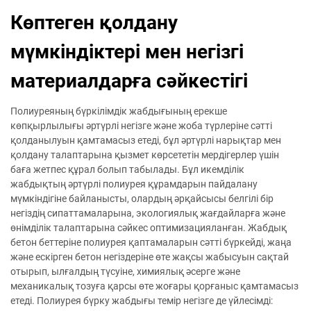
Көптеген қолдану
мүмкіндіктері мен негізгі
материалдарға сәйкестігі
Полиуреяның бүркілімдік жабдығының ерекше
көпқырлылығы әртүрлі негізге және жоба түрлеріне сәтті
қолданылуын қамтамасыз етеді, бұл әртүрлі нарықтар мен
қолдану талаптарына қызмет көрсететін мердігерлер үшін
баға жетпес құрал болып табылады. Бұл икемділік
жабдықтың әртүрлі полиурея құрамдарын пайдалану
мүмкіндігіне байланысты, олардың әрқайсысы белгілі бір
негіздің сипаттамаларына, экологиялық жағдайларға және
өнімділік талаптарына сәйкес оптимизацияланған. Жабдық
бетон беттеріне полиурея қаптамаларын сәтті бүркейді, жаңа
және ескірген бетон негіздеріне өте жақсы жабысуын сақтай
отырып, ылғалдың түсуіне, химиялық әсерге және
механикалық тозуға қарсы өте жоғары қорғаныс қамтамасыз
етеді. Полиурея бүрку жабдығы темір негізге де үйлесімді: