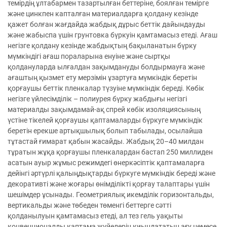
темірдің ұлтабармен тазартылған беттеріне, боялған темірге
және цинкпен капталған материалдарға қолдану кезінде
қажет болған жағдайда жабдық дұрыс беттік дайындауды
және жабыспа үшін грунтовка бүркуін қамтамасыз етеді. Ағаш
негізге қолдану кезінде жабдықтың бақыланатын бүрку
мүмкіндігі ағаш пораларына енуіне және сыртқы
қолдануларда ылғалдан зақымдануды болдырмауға және
ағаштың қызмет ету мерзімін ұзартуға мүмкіндік беретін
қорғаушы беттік пленкалар түзуіне мүмкіндік береді. Көбік
негізге үйлесімділік – полиурея бүрку жабдығы негізгі
материалды зақымдамай-ақ спрей көбік изоляциясының
үстіне тікелей қорғаушы қаптамаларды бүркуге мүмкіндік
беретін ерекше артықшылық болып табылады, осылайша
тұтастай ғимарат қабын жасайды. Жабдық 20–40 милдан
тұратын жұқа қорғаушы пленкалардан бастап 250 миллиден
асатын ауыр жұмыс режимдегі өнеркәсіптік қаптамаларға
дейінгі әртүрлі қалыңдықтарды бүркуге мүмкіндік береді және
декоративті және жоғары өнімділікті қорғау талаптары үшін
шешімдер ұсынады. Геометриялық икемділік горизонтальды,
вертикальды және төбеден төменгі беттерге сәтті
қолданылуын қамтамасыз етеді, ал тез гель уақыты
конвенционалды қаптама жүйелерін қиындататын ағу немесе