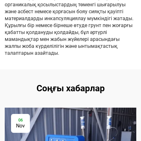
органикалық қосылыстардың төменгі шығарылуы
және асбест немесе қорғасын бояу сияқты қауіпті
материалдарды инкапсуляциялау мүмкіндігі жатады.
Құрылғы бір немесе бірнеше өтуде грунт пен жоғарғы
қабатты қолдануды қолдайды, бұл әртүрлі
мамандықтар мен жабын жүйелері арасындағы
жалпы жоба күрделілігін және ынтымақтастық
талаптарын азайтады.
Соңғы хабарлар
06
Nov