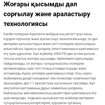
Жоғары қысымды дәл
сорғылау және араластыру
технологиясы
Кәсіби полиуреа бүркілетін жабдықтың негізгі тұсы оның
күрделі сорғылау және араластыру технологиясында, ол дәл
материал қатынастарын және сәтті полиуреа орнатуларын
анықтайтын тұрақты қолдану сипаттамаларын қамтамасыз
ету үшін құрылған. Бұл жүйелер 3000 PSI-ден астам қысым
туғыза алатын жоғары қысымды тербелмелі сорғыларды
пайдаланады, ол жоғары тұтқырлықтағы полиуреа
материалдары үшін тіпті толық атомдастыруды және
оптималды бүрку үлгілерін қамтамасыз етеді. Осы сорғы
жүйелерінің дәлдігі изоцианат пен полиспирт компоненттері
арасындағы дәл 1:1 араластыру қатынасын сақтайды, бұл
аяқталған қаптаманың дұрыс химиялық көлденең
байланысуы мен механикалық қасиеттерін қамтамасыз ету
үшін маңызды. Алдыңғы қысым реттеу жүйелері материал
тұтқырлығының өзгерістеріне, қоршаған ортаның