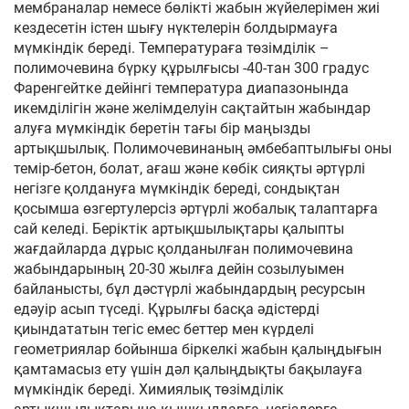
мембраналар немесе бөлікті жабын жүйелерімен жиі
кездесетін істен шығу нүктелерін болдырмауға
мүмкіндік береді. Температураға төзімділік –
полимочевина бүрку құрылғысы -40-тан 300 градус
Фаренгейтке дейінгі температура диапазонында
икемділігін және желімделуін сақтайтын жабындар
алуға мүмкіндік беретін тағы бір маңызды
артықшылық. Полимочевинаның әмбебаптылығы оны
темір-бетон, болат, ағаш және көбік сияқты әртүрлі
негізге қолдануға мүмкіндік береді, сондықтан
қосымша өзгертулерсіз әртүрлі жобалық талаптарға
сай келеді. Беріктік артықшылықтары қалыпты
жағдайларда дұрыс қолданылған полимочевина
жабындарының 20-30 жылға дейін созылуымен
байланысты, бұл дәстүрлі жабындардың ресурсын
едәуір асып түседі. Құрылғы басқа әдістерді
қиындататын тегіс емес беттер мен күрделі
геометриялар бойынша біркелкі жабын қалыңдығын
қамтамасыз ету үшін дәл қалыңдықты бақылауға
мүмкіндік береді. Химиялық төзімділік