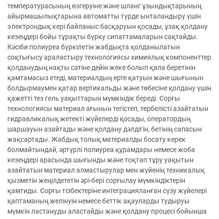
температурасының өзгеруіне және шланг ұзындықтарының
айырмашылықтарына автоматты түрде ынталандыру үшін
электрондық кері байланыс басқаруын қосады, ұзақ қолдану
кезеңдері бойы тұрақты бүрку сипаттамаларын сақтайды.
Кәсіби полиуреа бүркілетін жабдықта қолданылатын
соқтығысу араластыру технологиясы химиялық компоненттер
қолданудың нақты сәтіне дейін жеке болып қала беретінін
қамтамасыз етеді, материалдың ерте қатуын және шығынын
болдырмаумен қатар вертикальды және төбесіне қолдану үшін
қажетті тез гель уақыттарын мүмкіндік береді. Сорғы
технологиясы материал ағынын тегістеп, тербелісті азайтатын
гидравликалық жетекті жүйелерді қосады, оператордың
шаршауын азайтады және қолдану дәлдігін, бетінің сапасын
жақсартады. Жабдық толық материалды босату керек
болмайтындай, әртүрлі полиуреа құрамдары немесе жоба
кезеңдері арасында шығынды және тоқтап тұру уақытын
азайтатын материал алмастырулар мен жүйенің техникалық
қызметін жеңілдететін әрі-бері сорғылау мүмкіндіктерін
қамтиды. Сорғы тізбектеріне интеграцияланған сүзу жүйелері
қаптаманың желінуін немесе беттік ақауларды тудыруы
мүмкін ластануды аластайды және қолдану процесі бойынша