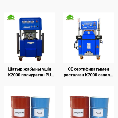
Шатыр жабыны үшін
CE сертификатымен
K2000 полиуретан PU
расталған K7000 сапалы
көбік ұстау
гидравликалық
жылуоқшаулау
полиуретан және
машинасы
полиуреа көбік ұстау
жабыны машинасы