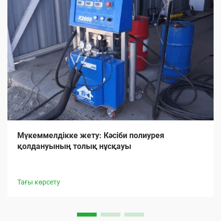
Мүкеммелдікке жету: Кәсіби полиурея
қолдануының толық нұсқауы
Тағы көрсету