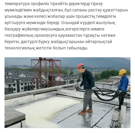
температура профилін тіркейтін деректерді тіркеу
мүмкіндігімен жабдықталған, бұл сапаны растау құжаттарын
ұсынады және келесі жобалар үшін процестің тиімділігін
арттыруға мүмкіндік береді. Осындай күрделі жылулық
басқару жүйелері маусымдық өзгерістерге немесе
географиялық орналасуға қарамастан тұрақты нәтиже
беретін, дәстүрлі бүрку жабдықтарынан айтарлықтай
технологиялық жетістік болып табылады.