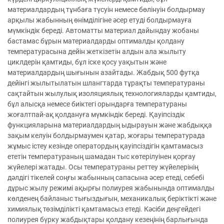
материалдардың тұнбаға түсуін немесе бөлінуін болдырмау
арқылы жабынның өнімділігіне әсер етуді болдырмауға
мүмкіндік береді. Автоматты материал дайындау жобаны
бастамас бұрын материалдарды оптималды қолдану
температурасына дейін жеткізетін алдын ала жылыту
циклдерін қамтиды, бұл іске қосу уақытын және
материалдардың шығынын азайтады. Жабдық 500 футқа
дейінгі жылытылатын шлангтарда тұрақты температураны
сақтайтын жылулық изоляциялық технологияларды қамтиды,
бұл алысқа немесе биіктегі орындарға температураны
жоғалтпай-ақ қолдануға мүмкіндік береді. Қауіпсіздік
функцияларына материалдардың ыдырауын және жабдыққа
зақым келуін болдырмаумен қатар, жоғары температурада
жұмыс істеу кезінде оператордың қауіпсіздігін қамтамасыз
ететін температураның шамадан тыс көтерілуінен қорғау
жүйелері жатады. Осы температураны реттеу жүйелерінің
дәлдігі тікелей соңғы жабынның сапасына әсер етеді, себебі
дұрыс жылу режимі ақырғы полиурея жабынында оптималды
көлденең байланыс тығыздығын, механикалық беріктікті және
химиялық төзімділікті қамтамасыз етеді. Кәсіби деңгейдегі
полиурея бүрку жабдықтары қолдану кезеңінің барлығында