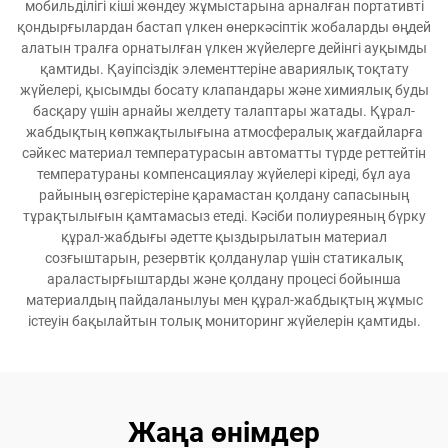
мобильділігі кіші жөндеу жұмыстарына арналған портативті
қондырғылардан бастап үлкен өнеркәсіптік жобаларды өңдей
алатын тралға орнатылған үлкен жүйелерге дейінгі ауқымды
қамтиды. Қауіпсіздік элементтеріне авариялық тоқтату
жүйелері, қысымды босату клапандары және химиялық буды
басқару үшін арнайы желдету талаптары жатады. Құрал-
жабдықтың көпжақтылығына атмосфералық жағдайларға
сәйкес материал температурасын автоматты түрде реттейтін
температураны компенсациялау жүйелері кіреді, бұл ауа
райының өзгерістеріне қарамастан қолдану сапасының
тұрақтылығын қамтамасыз етеді. Кәсіби полиуреяның бүрку
құрал-жабдығы әдетте қыздырылатын материал
созғыштарын, резервтік қолданулар үшін статикалық
араластырғыштарды және қолдану процесі бойынша
материалдың пайдаланылуы мен құрал-жабдықтың жұмыс
істеуін бақылайтын толық мониторинг жүйелерін қамтиды.
Жаңа өнімдер