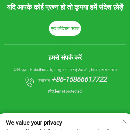
यदि आपके कोई प्रश्न हों तो कृपया हमें संदेश छोड़ें
एक कोटेशन प्राप्त
करें
हमसे संपर्क करें
Add: ज़ुआंगके औद्योगिक पार्क, सनकुन टाउन हाई-टेक ज़ोन, जिनान, शांडोंग, चीन
+86-15866617722
टेलीफोन:
ईमेल:
[email protected]
We value your privacy