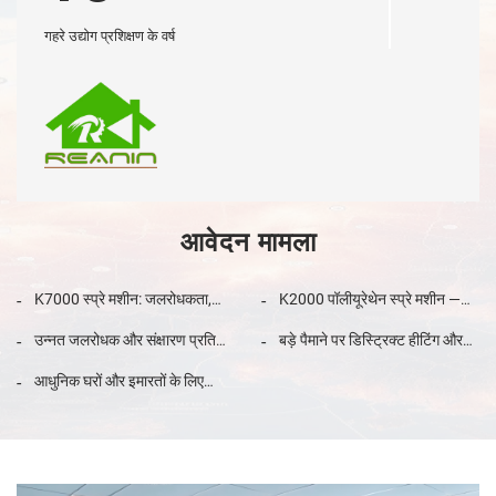
गहरे उद्योग प्रशिक्षण के वर्ष
आवेदन मामला
K7000 स्प्रे मशीन: जलरोधकता,
K2000 पॉलीयूरेथेन स्प्रे मशीन —
संक्षारण सुरक्षा और पाइपलाइन सुरक्षा
भवनों के ऊष्मा रोधन और छत स्प्रे
उन्नत जलरोधक और संक्षारण प्रतिरोध
बड़े पैमाने पर डिस्ट्रिक्ट हीटिंग और
परियोजनाओं के लिए एक समग्र
परियोजनाओं के लिए
समाधान के लिए उन्नत पॉलीयूरिया स्प्रे
कूलिंग पाइपलाइनों के लिए पॉलीयूरेथेन
समाधान
आधुनिक घरों और इमारतों के लिए
सिस्टम।
फोम इंसुलेशन समाधान: फील्ड केस
अंतिम इन्सुलेशन: स्प्रे पॉलीयूरेथेन
और सर्वोत्तम प्रथाएं
फोम (SPF)