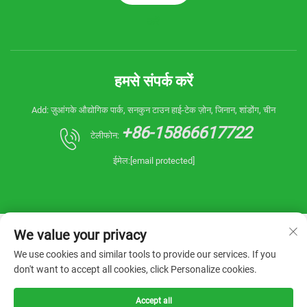
करें
हमसे संपर्क करें
Add: ज़ुआंगके औद्योगिक पार्क, सनकुन टाउन हाई-टेक ज़ोन, जिनान, शांडोंग, चीन
+86-15866617722
टेलीफोन:
ईमेल:
[email protected]
We value your privacy
We use cookies and similar tools to provide our services. If you
don't want to accept all cookies, click Personalize cookies.
कॉपीराइट © 2026 चाइना शांडोंग रियानिन मशीनरी कंपनी,
लिमिटेड। सर्वाधिकार सुरक्षित। -
गोपनीयता नीति
Accept all