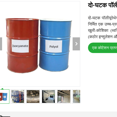
दो-घटक पॉली
दो-घटक पॉलीयूरेथ
निर्मित एक उच्च-प्र
खुली-कोशिका (ध्
(कठोर इन्सुलेशन और न
एक कोटेशन प्राप्त