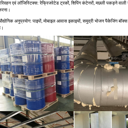
रिवहन एवं लॉजिस्टिक्स: रेफ्रिजरेटेड ट्रकों, शिपिंग कंटेनरों, मछली पकड़ने वाली 
करना।
द्योगिक अनुप्रयोग: पाइपों, मोबाइल आवास इकाइयों, समुद्री भोजन पैकेजिंग बॉक्स 
है।