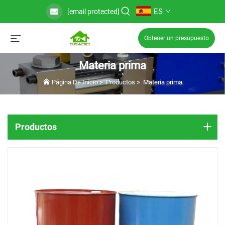
ES
[email protected]
Obtener un presupuesto
Materia prima
Página De Inicio
>
Productos
>
Materia prima
Productos