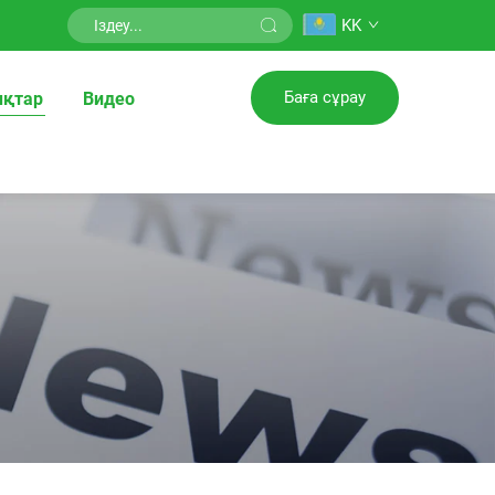
KK
Баға сұрау
қтар
Видео