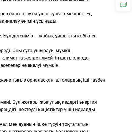
орнатылған футы үшін құны төменірек. Ең
сақиналау өнімін ұсынады.
ие. Бұл дегеніміз — жабық ұяшықты көбікпен
береді. Оны суға ұшырауы мүмкін
 климатта желдетілмейтін шатырларда
селелеріне әкелуі мүмкін.
әне тығыз орналасқан, ал олардың іші газбен
R-мәні. Бұл жоғары жылулық кедергі энергия
еңдігі шектеулі кеңістіктер үшін идеалды
лғал мен ауаның ішке түсуін тоқтататын
лар, шатырлар, жер асты бөлмелері мен