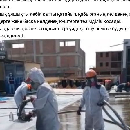
алап.
ық ұяшықты көбік қатты қатайып, қабырғаның көлденең бе
рге және басқа көлденең күштерге төзімділік қосады.
арда оның өзіне тән қасиеттері үйді қаптау немесе будың 
еңілдетеді.