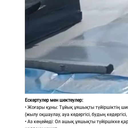
Ескертулер мен шектеулер:
• Жоғары құны: Тұйық ұяшықты түйіршіктің ш
(жылу оқшаулау, ауа кедергісі, будың кедергі
• Аз кеңейеді: Ол ашық ұяшықты түйіршікке қа