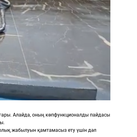
оғары. Алайда, оның көпфункционалды пайдасы
ы.
, толық жабылуын қамтамасыз ету үшін дәл