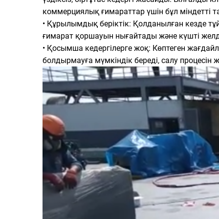
коммерциялық ғимараттар үшін бұл міндетті т
• Құрылымдық беріктік: Қолданылған кезде тұй
ғимарат қоршауын нығайтады және күшті желде
• Қосымша кедергілерге жоқ: Көптеген жағдайл
болдырмауға мүмкіндік береді, салу процесін ж