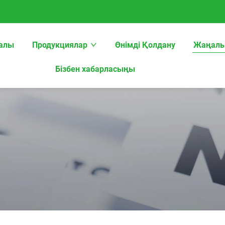
ралы
Продукциялар
Өнімді Қолдану
Жаңалы
Бізбен хабарласыңы