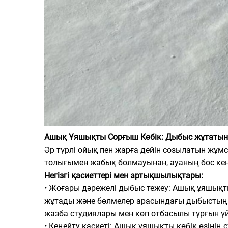
Ашық Ұяшықты Сорғыш Көбік: Дыбыс жұтатын,
Әр түрлі ойық пен жарға дейін созылатын жұм
толығымен жабық болмауынан, ауаның бос кең
Негізгі қасиеттері мен артықшылықтары:
• Жоғары дәрежелі дыбыс тежеу: Ашық ұяшықты
жұтады және бөлмелер арасындағы дыбыстың 
жазба студиялары мен көп отбасылы тұрғын үй
• Кеңейту қасиеті: Ашық ұяшықты көбік өзінің