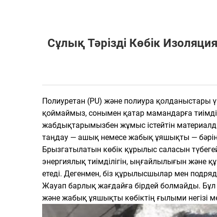
Сұлық Тәрізді Көбік Изоляц
Полиуретан (PU) және полиура қолданыстары 
қоймаймыз, сонымен қатар мамандарға тиімдір
жабдықтарымызбен жұмыс істейтін материалдар
таңдау — ашық немесе жабық ұяшықты — бәрін
Брызгатылатын көбік құрылыс саласын түбегейл
энергиялық тиімділігін, ыңғайлылығын және қ
етеді. Дегенмен, біз құрылысшылар мен подряд
Жауап барлық жағдайға бірдей болмайды. Бұл
және жабық ұяшықты көбіктің ғылыми негізі 