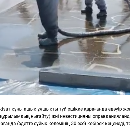
икізат құны ашық ұяшықты түйіршікке қарағанда едәуір ж
сі, құрылымдық нығайту) жиі инвестицияны оправданиялайд
рағанда (әдетте сұйық көлемінің 30 есе) көбірек кеңейеді