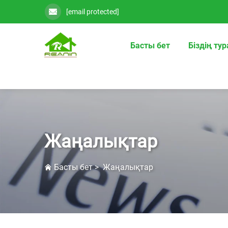
[email protected]
Басты бет
Біздің ту
Жаңалықтар
Басты бет
>
Жаңалықтар