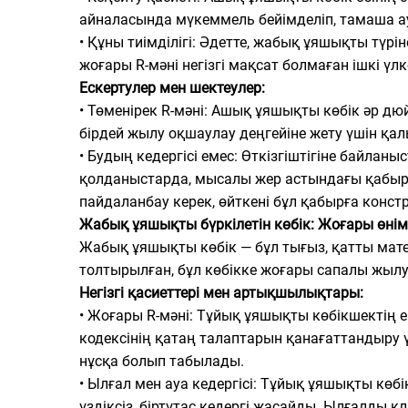
айналасында мүкеммель бейімделіп, тамаша ау
• Құны тиімділігі: Әдетте, жабық ұяшықты түр
жоғары R-мәні негізгі мақсат болмаған ішкі үл
Ескертулер мен шектеулер:
• Төменірек R-мәні: Ашық ұяшықты көбік әр дюй
бірдей жылу оқшаулау деңгейіне жету үшін қал
• Будың кедергісі емес: Өткізгіштігіне байла
қолданыстарда, мысалы жер астындағы қабыр
пайдаланбау керек, өйткені бұл қабырға конс
Жабық ұяшықты бүркілетін көбік: Жоғары өнімді
Жабық ұяшықты көбік — бұл тығыз, қатты мате
толтырылған, бұл көбікке жоғары сапалы жылу 
Негізгі қасиеттері мен артықшылықтары:
• Жоғары R-мәні: Тұйық ұяшықты көбікшектің ер
кодексінің қатаң талаптарын қанағаттандыру ү
нұсқа болып табылады.
• Ылғал мен ауа кедергісі: Тұйық ұяшықты көб
үздіксіз, біртұтас кедергі жасайды. Ылғалды