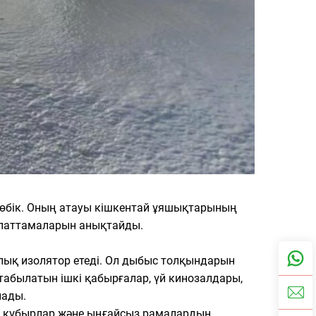
 көбік. Оның атауы кішкентай ұяшықтарының
ипаттамаларын анықтайды.
лық изолятор етеді. Ол дыбыс толқындарын
былатын ішкі қабырғалар, үй кинозалдары,
лады.
ар, құбырлар және ыңғайсыз рамалардың