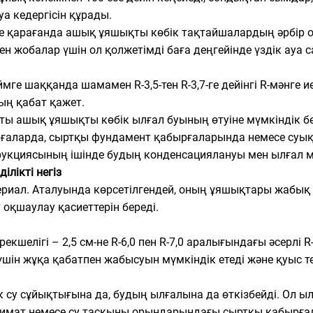
а кедергісін құрады.
іне қарағанда ашық ұяшықты көбік тақтайшалардың әрбір 
кен жобалар үшін ол қолжетімді баға деңгейінде үздік ауа 
мге шаққанда шамамен R-3,5-тен R-3,7-ге дейінгі R-мәнге 
ың қабат қажет.
нысты ашық ұяшықты көбік ылғал буының өтуіне мүмкіндік 
ғаларда, сыртқы фундамент қабырғаларында немесе суық
трукциясының ішінде будың конденсациялануы мен ылғал мә
лікті негіз
риал. Аталуында көрсетілгендей, оның ұяшықтары жабық ж
оқшаулау қасиеттерін береді.
екшелігі – 2,5 см-не R-6,0 пен R-7,0 аралығындағы әсерлі 
шін жұқа қабатпен жабысуын мүмкіндік етеді және қуыс тер
ік су сұйықтығына да, будың ылғалына да өткізбейді. Ол ы
 климат немесе су тасқыны орындарындағы сыртқы қабырға