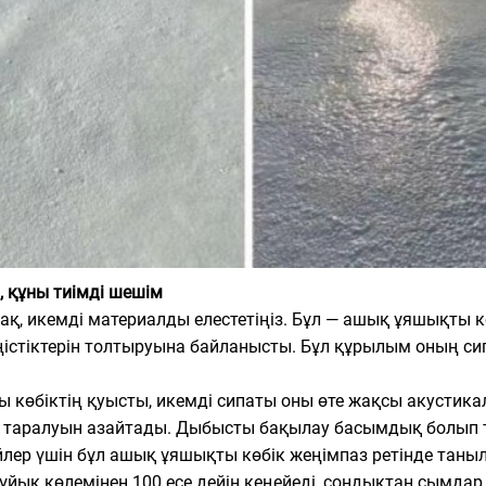
 құны тиімді шешім
сақ, икемді материалды елестетіңіз. Бұл — ашық ұяшықты
істіктерін толтыруына байланысты. Бұл құрылым оның с
 көбіктің қуысты, икемді сипаты оны өте жақсы акустика
таралуын азайтады. Дыбысты бақылау басымдық болып та
лер үшін бұл ашық ұяшықты көбік жеңімпаз ретінде таны
 сұйық көлемінен 100 есе дейін кеңейеді, сондықтан сымд