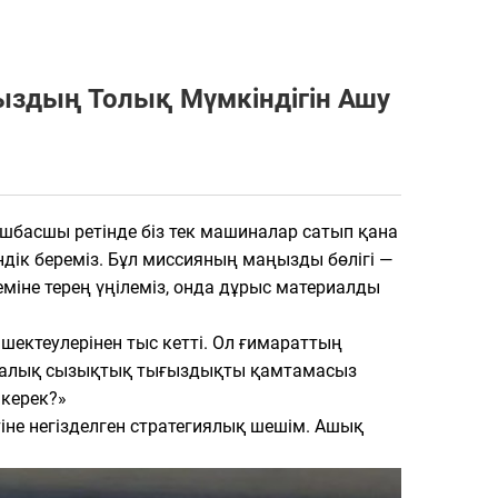
ыздың Толық Мүмкіндігін Ашу
шбасшы ретінде біз тек машиналар сатып қана
дік береміз. Бұл миссияның маңызды бөлігі —
міне терең үңілеміз, онда дұрыс материалды
шектеулерінен тыс кетті. Ол ғимараттың
етикалық сызықтық тығыздықты қамтамасыз
 керек?»
не негізделген стратегиялық шешім. Ашық