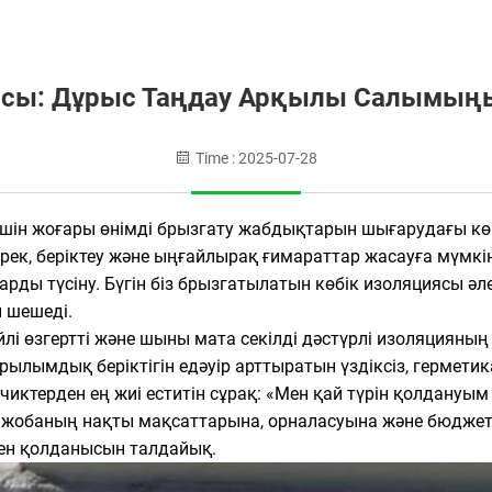
иясы: Дұрыс Таңдау Арқылы Салымың
Time : 2025-07-28
үшін жоғары өнімді брызгату жабдықтарын шығарудағы кө
ек, беріктеу және ыңғайлырақ ғимараттар жасауға мүмкін
ды түсіну. Бүгін біз брызгатылатын көбік изоляциясы әле
 шешеді.
і өзгертті және шыны мата секілді дәстүрлі изоляцияның 
ұрылымдық беріктігін едәуір арттыратын үздіксіз, герм
чиктерден ең жиі еститін сұрақ: «Мен қай түрін қолдануым
 жобаның нақты мақсаттарына, орналасуына және бюджеті
мен қолданысын талдайық.