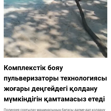
Комплекстік бояу
пульверизаторы технологиясы
жоғары деңгейдегі қолдану
мүмкіндігін қамтамасыз етеді
Полиурея сорғылау машинасының бағасы дәлме-дәл қолдану