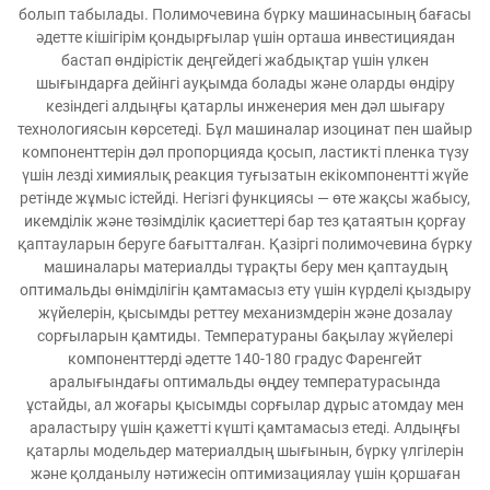
болып табылады. Полимочевина бүрку машинасының бағасы
әдетте кішігірім қондырғылар үшін орташа инвестициядан
бастап өндірістік деңгейдегі жабдықтар үшін үлкен
шығындарға дейінгі ауқымда болады және оларды өндіру
кезіндегі алдыңғы қатарлы инженерия мен дәл шығару
технологиясын көрсетеді. Бұл машиналар изоцинат пен шайыр
компоненттерін дәл пропорцияда қосып, ластикті пленка түзу
үшін лезді химиялық реакция туғызатын екікомпонентті жүйе
ретінде жұмыс істейді. Негізгі функциясы — өте жақсы жабысу,
икемділік және төзімділік қасиеттері бар тез қатаятын қорғау
қаптауларын беруге бағытталған. Қазіргі полимочевина бүрку
машиналары материалды тұрақты беру мен қаптаудың
оптимальды өнімділігін қамтамасыз ету үшін күрделі қыздыру
жүйелерін, қысымды реттеу механизмдерін және дозалау
сорғыларын қамтиды. Температураны бақылау жүйелері
компоненттерді әдетте 140-180 градус Фаренгейт
аралығындағы оптимальды өңдеу температурасында
ұстайды, ал жоғары қысымды сорғылар дұрыс атомдау мен
араластыру үшін қажетті күшті қамтамасыз етеді. Алдыңғы
қатарлы модельдер материалдың шығынын, бүрку үлгілерін
және қолданылу нәтижесін оптимизациялау үшін қоршаған