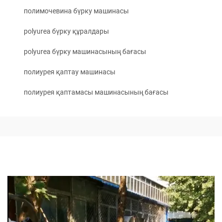
полимочевина бүрку машинасы
polyurea бүрку құралдары
polyurea бүрку машинасының бағасы
полиурея қаптау машинасы
полиурея қаптамасы машинасының бағасы