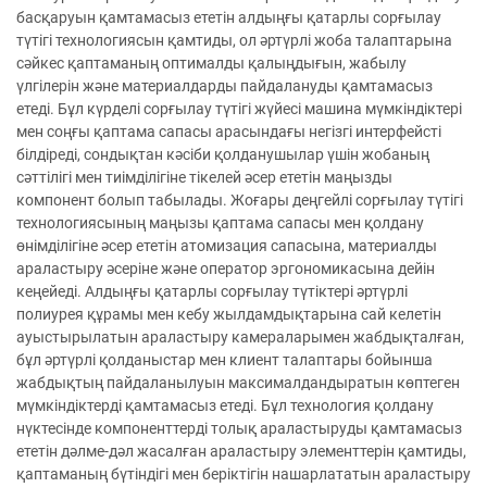
басқаруын қамтамасыз ететін алдыңғы қатарлы сорғылау
түтігі технологиясын қамтиды, ол әртүрлі жоба талаптарына
сәйкес қаптаманың оптималды қалыңдығын, жабылу
үлгілерін және материалдарды пайдалануды қамтамасыз
етеді. Бұл күрделі сорғылау түтігі жүйесі машина мүмкіндіктері
мен соңғы қаптама сапасы арасындағы негізгі интерфейсті
білдіреді, сондықтан кәсіби қолданушылар үшін жобаның
сәттілігі мен тиімділігіне тікелей әсер ететін маңызды
компонент болып табылады. Жоғары деңгейлі сорғылау түтігі
технологиясының маңызы қаптама сапасы мен қолдану
өнімділігіне әсер ететін атомизация сапасына, материалды
араластыру әсеріне және оператор эргономикасына дейін
кеңейеді. Алдыңғы қатарлы сорғылау түтіктері әртүрлі
полиурея құрамы мен кебу жылдамдықтарына сай келетін
ауыстырылатын араластыру камераларымен жабдықталған,
бұл әртүрлі қолданыстар мен клиент талаптары бойынша
жабдықтың пайдаланылуын максималдандыратын көптеген
мүмкіндіктерді қамтамасыз етеді. Бұл технология қолдану
нүктесінде компоненттерді толық араластыруды қамтамасыз
ететін дәлме-дәл жасалған араластыру элементтерін қамтиды,
қаптаманың бүтіндігі мен беріктігін нашарлататын араластыру