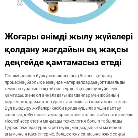
Жоғары өнімді жылу жүйелері
қолдану жағдайын ең жақсы
деңгейде қамтамасыз етеді
Полимочевина бүрку машинасының бағасы қолдану
процесінің барлық кезеңінде материалдардың оптимальды
температурасын сақтайтын күрделі қыздыру жүйелерін
қамтиды, және ол айналадағы жағдайлар мен жобаның
мерзіміне қарамастан тұрақты өнімділікті қамтамасыз етеді.
Бұл қыздыру жүйелері кәсіби қолданушылар үшін қаптау
сапасын, кебу сипаттамаларын және жалпы жоба нәтижелерін
тікелей әсер ететін маңызды технология болып табылады.
Дұрыс температураны реттеудің маңыздылығы материал
ағымының қасиеттеріне, бөлшектену сапасына және соңғы