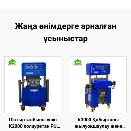
Жаңа өнімдерге арналған
ұсыныстар
Шатыр жабыны үшін
k3000 Қабырғаны
K2000 полиуретан PU
жылуоқшаулау және