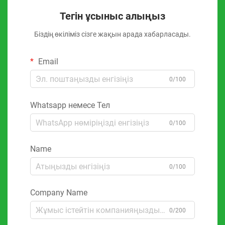
Тегін ұсыныс алыңыз
Біздің өкіліміз сізге жақын арада хабарласады.
Email
0/100
Whatsapp немесе Тел
0/100
Name
0/100
Company Name
0/200