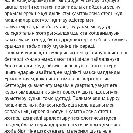
және ұзақ мерзімді шығындарды үнемдеуге едәуір
ықпал ететін көптеген практикалық пайданы ұсыну
арқылы ерекше құндылықты қамтамасыз етеді. Бұл
машиналар дәстүрлі қаптау әдістерімен
салыстырғанда жобаны аяқтау уақытын едәуір
қысқартатын жоғары жылдамдықта қолданылуын
қамтамасыз етеді, бұл подрядчиктерге көбірек жұмыс
орындап, табыс табу мүмкіндігін береді.
Полимочевина қаптауларының тез қатаяру қасиеттері
беттерді күндер емес, сағаттар ішінде пайдалануға
болатындай етеді, объект иелері үшін тоқтап тұру
шығындарын азайтып, өнімділікті максималдайды.
Ерекше төзімділік сипаттамалары қорғалатын
беттердің қызмет ету мерзімін ұзартып, уақыт өте
құрылымдардың қызмет көрсету шығындары мен
ауыстыру құнын төмендетеді. Полимочевина бүрку
машинасының бағасы қабықша қалыңдығы мен
сапасының біркелкі болуын қамтамасыз ететін
жоғары деңгейлі араластыру технологиясын қоса
алады, бұл материалдардың шығынын жояды және
жоба бірлігіне шаққандағы материал шығынын