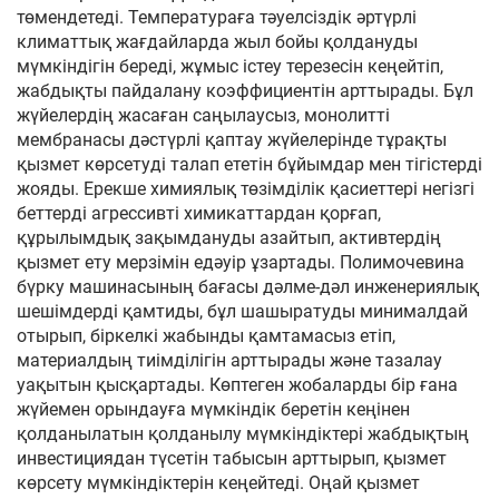
төмендетеді. Температураға тәуелсіздік әртүрлі
климаттық жағдайларда жыл бойы қолдануды
мүмкіндігін береді, жұмыс істеу терезесін кеңейтіп,
жабдықты пайдалану коэффициентін арттырады. Бұл
жүйелердің жасаған саңылаусыз, монолитті
мембранасы дәстүрлі қаптау жүйелерінде тұрақты
қызмет көрсетуді талап ететін бұйымдар мен тігістерді
жояды. Ерекше химиялық төзімділік қасиеттері негізгі
беттерді агрессивті химикаттардан қорғап,
құрылымдық зақымдануды азайтып, активтердің
қызмет ету мерзімін едәуір ұзартады. Полимочевина
бүрку машинасының бағасы дәлме-дәл инженериялық
шешімдерді қамтиды, бұл шашыратуды минималдай
отырып, біркелкі жабынды қамтамасыз етіп,
материалдың тиімділігін арттырады және тазалау
уақытын қысқартады. Көптеген жобаларды бір ғана
жүйемен орындауға мүмкіндік беретін кеңінен
қолданылатын қолданылу мүмкіндіктері жабдықтың
инвестициядан түсетін табысын арттырып, қызмет
көрсету мүмкіндіктерін кеңейтеді. Оңай қызмет