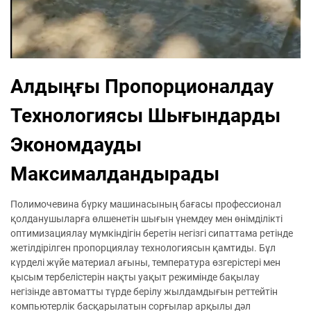
Алдыңғы Пропорционалдау
Технологиясы Шығындарды
Экономдауды
Максималдандырады
Полимочевина бүрку машинасының бағасы професcионал
қолданушыларға өлшенетін шығын үнемдеу мен өнімділікті
оптимизациялау мүмкіндігін беретін негізгі сипаттама ретінде
жетілдірілген пропорциялау технологиясын қамтиды. Бұл
күрделі жүйе материал ағыны, температура өзгерістері мен
қысым тербелістерін нақты уақыт режимінде бақылау
негізінде автоматты түрде берілу жылдамдығын реттейтін
компьютерлік басқарылатын сорғылар арқылы дәл