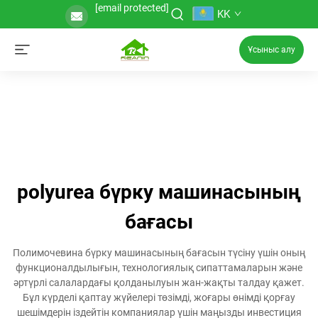
[email protected]
KK
Ұсыныс алу
polyurea бүрку машинасының
бағасы
Полимочевина бүрку машинасының бағасын түсіну үшін оның
функционалдылығын, технологиялық сипаттамаларын және
әртүрлі салалардағы қолданылуын жан-жақты талдау қажет.
Бұл күрделі қаптау жүйелері төзімді, жоғары өнімді қорғау
шешімдерін іздейтін компаниялар үшін маңызды инвестиция