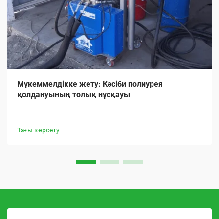
Мүкеммелдікке жету: Кәсіби полиурея
қолдануының толық нұсқауы
Тағы көрсету