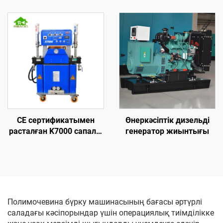
көбік ұстау
шатырға брызгалау үшін
жылуоқшаулау
жоғары қысымды
машинасы
полиуретан көбік ұстау
машинасы
CE сертификатымен
Өнеркәсіптік дизельді
расталған K7000 сапалы
генератор жиынтығы
гидравликалық
полиуретан және
полиуреа көбік ұстау
жабыны машинасы
Полимочевина бүрку машинасының бағасы әртүрлі
саладағы кәсіпорындар үшін операциялық тиімділікке