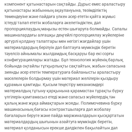
компонент қатынастарын сақтайды. Дұрыс емес араластыру
қатынастары жабынның ақаулануына, төзімділіктің
төмендеуіне және пайдаға үлкен әсер ететін қайта жұмыс
істеуді талап ететін жобаларға әкелетіндіктен, дәл
пропорциялаудың маңызы естен шығаруға болмайды. Сапалы
машиналардағы алғашқы деңгейлі пропорциялау жүйелеріне
әртүрлі қолдану талаптары мен негізгі жағдайлар үшін
материалдардың берілуін дәл баптауға мүмкіндік беретін
тәуелсіз айнымалы жылдамдық басқаруы бар екі сорғы
конфигурациялары жатады. Бұл технология жүйенің барлық
бойында оңтайлы тұтқырлықты сақтайтын, жабын сапасына
зиянды әсер ететін температураға байланысты араластыру
мәселелерін болдырмау үшін материал желілерін қыздыру
құрамын қамтиды. Қысым теңестіру механизмдері
материалдың тұтыну қарқынына қарамастан тұрақты бүрку
үлгілерін қамтамасыз етеді және сапасыз жүйелердің тән
қалың және жұқа аймақтарын жояды. Полимочевина бүрку
машинасының бағасы контрактшыларға дәл жобалау
бағаларын беруге және пайда маржиналдарын қысқартатын
материалдардың шығынын азайтуға мүмкіндік беретін,
материал қолданысын ерекше дәлдікпен бақылайтын дәл