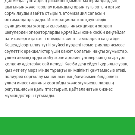
Дәлме-дәл ұштардың дизайны қымбат материалдардың
шығынын және тазалау қиындықтарын туғызатын артық
сорғылауды азайта отырып, атомизация сапасын
оптималдандырады. Интеграцияланған қауіпсіздік
функциялары жоғары қысымды инъекциядан зардап
шегулерден операторларды қорғайды және кәсіби деңгейдегі
нәтижелерге қажетті өнімділік сипаттамаларын сақтайды.
Кешенді сорғылау түтігі жүйесі күрделі геометриялар немесе
сәулеттік ерекшеліктер үшін қажет болатын нақты жұмыстар,
үлкен аймақтарды жабу және арнайы үлгілер сияқты әртүрлі
қолдану әдістеріне сай келеді. Кәсіби деңгейдегі құрылыс ұзақ
қызмет ету мерзімінде тұрақты өнімділікті қамтамасыз етеді,
полиурея сорғылау машинасының бағасымен білдірілетін
үлкен инвестицияны қорғайды және жұмысшылардың
репутациясын қалыптастырып, қайталанатын бизнес
мүмкіндіктерін туғызады.