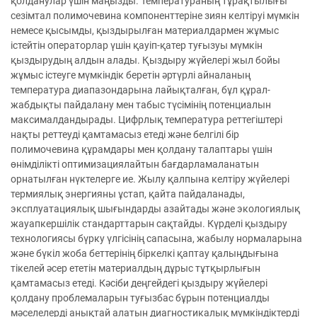
қолданулар үшін маңызды. Температураның тұрақтылығы
сезімтал полимочевина компоненттеріне зиян келтіруі мүмкін
немесе қысымды, қыздырылған материалдармен жұмыс
істейтін операторлар үшін қауіп-қатер туғызуы мүмкін
қыздырудың алдын алады. Қыздыру жүйелері жыл бойы
жұмыс істеуге мүмкіндік беретін әртүрлі айналаның
температура диапазондарына лайықталған, бұл құрал-
жабдықты пайдалану мен табыс түсімінің потенциалын
максималдандырады. Цифрлық температура реттегіштері
нақты реттеуді қамтамасыз етеді және белгілі бір
полимочевина құрамдары мен қолдану талаптары үшін
өнімділікті оптимизациялайтын бағдарламаланатын
орнатылған нүктелерге ие. Жылу қалпына келтіру жүйелері
термиялық энергияны ұстап, қайта пайдаланады,
эксплуатациялық шығындарды азайтады және экологиялық
жауапкершілік стандарттарын сақтайды. Күрделі қыздыру
технологиясы бүрку үлгісінің сапасына, жабылу нормаларына
және бүкіл жоба беттерінің біркелкі қаптау қалыңдығына
тікелей әсер ететін материалдың дұрыс тұтқырлығын
қамтамасыз етеді. Кәсіби деңгейдегі қыздыру жүйелері
қолдану проблемаларын туғызбас бұрын потенциалды
мәселелерді анықтай алатын диагностикалық мүмкіндіктерді