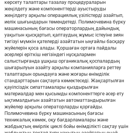
көрсету талаптары тазалау процедураларын
жеңілдету және компоненттерді ауыстыруды
жеңілдету арқылы операциялық үзілістерді азайтып,
иелік шығындарын төмендетеді. Полимочевина бүрку
машинасының бағасы операторлардың дайындық
уақытын қысқартып, қаптаудың жұмыс істеуіне зиян
тигізуі мүмкін қателерді азайтатын ыңғайлы басқару
жүйелерін қоса алады. Қоршаған ортаға пайдалы
әсерлері еріткіш негізіндегі нұсқалармен
салыстырғанда ұшқыш органикалық қоспалардың
шығарылуын азайту арқылы компанияларға реттеу
талаптарын орындауға және жоғары өнімділік
стандарттарын сақтауға көмектеседі. Жақсартылған
қауіпсіздік сипаттамалары қыздырылған
материалдар мен қысымды компоненттерге әсер ету
ықтималдығын азайтатын автоматтандырылған
жүйелер арқылы операторларды қорғайды.
Полимочевина бүрку машинасының бағасы
техникалық көмек, оқу бағдарламалары және
жабдықтың өмірлік циклі бойы өнімділікті сақтау үшін
жабдықтың тоқтап тұру уақытын азайтатын оңай