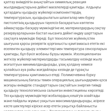
қаптау өнімділігін анықтайтын химиялық реакция
жылдамдықтарына дейінгі мәселелерді қамтиды. Алдыңғы
қатардағы қыздыру жүйелері компоненттердің
температурасын, қыздырылатын шлангалар мен бүрку
пистолетінің қыздыруын тәуелсіз басқаратын көптеген
аймақтарды басқару мүмкіндігіне ие, материалдардың сақтау
резервуарларынан бастап нысанға дейінгі өңдеу шарттарын
сақтауға мүмкіндік береді. Бұл технология жүйенің істен
шығуына қарсы резервтік қорғанысты қамтамасыз ететін екі
еселенген қыздыру элементтері мен температура сенсорларын
қамтиды, бұл бүкіл жобаны бұзуы мүмкін. Изоляцияланған
жеткізу жүйелері материалдарды тасымалдау кезінде жылу
жоғалтуын минималдандырады, ұзақ қолдану немесе
қолайсыз ауа райы жағдайлары кезінде де тұрақты
температураны қамтамасыз етеді. Полимочевина бүрку
машинасының бағасы төмен операциялық шығындармен қоса
жоғары өнімділік стандарттарын сақтайтын энергия-тиімді
қыздыру технологиясына салынған инвестицияны көрсетеді.
Тез қыздыру мүмкіндіктері жобалардың кешігуін азайтады
және пайдалы жұмыс уақытын максималдандырады, әсіресе
кесте шектеулері кіріске әсер ететін уақытқа байланысты