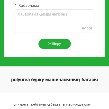
Хабарлама
0/1000
Жіберу
polyurea бүрку машинасының бағасы
полиуретан көбігімен қабырғаны жылуоқшаулау