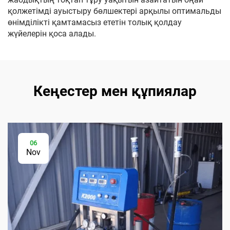
қолжетімді ауыстыру бөлшектері арқылы оптимальды
өнімділікті қамтамасыз ететін толық қолдау
жүйелерін қоса алады.
Кеңестер мен құпиялар
06
Nov