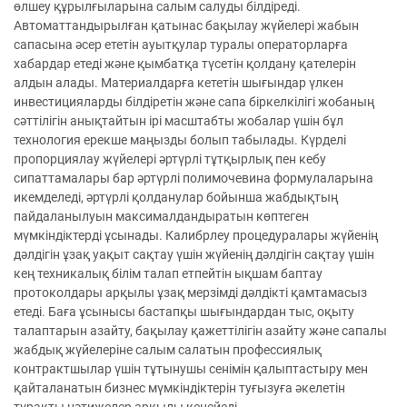
өлшеу құрылғыларына салым салуды білдіреді.
Автоматтандырылған қатынас бақылау жүйелері жабын
сапасына әсер ететін ауытқулар туралы операторларға
хабардар етеді және қымбатқа түсетін қолдану қателерін
алдын алады. Материалдарға кететін шығындар үлкен
инвестицияларды білдіретін және сапа біркелкілігі жобаның
сәттілігін анықтайтын ірі масштабты жобалар үшін бұл
технология ерекше маңызды болып табылады. Күрделі
пропорциялау жүйелері әртүрлі тұтқырлық пен кебу
сипаттамалары бар әртүрлі полимочевина формулаларына
икемделеді, әртүрлі қолданулар бойынша жабдықтың
пайдаланылуын максималдандыратын көптеген
мүмкіндіктерді ұсынады. Калибрлеу процедуралары жүйенің
дәлдігін ұзақ уақыт сақтау үшін жүйенің дәлдігін сақтау үшін
кең техникалық білім талап етпейтін ықшам баптау
протоколдары арқылы ұзақ мерзімді дәлдікті қамтамасыз
етеді. Баға ұсынысы бастапқы шығындардан тыс, оқыту
талаптарын азайту, бақылау қажеттілігін азайту және сапалы
жабдық жүйелеріне салым салатын профессиялық
контрактшылар үшін тұтынушы сенімін қалыптастыру мен
қайталанатын бизнес мүмкіндіктерін туғызуға әкелетін
тұрақты нәтижелер арқылы кеңейеді.