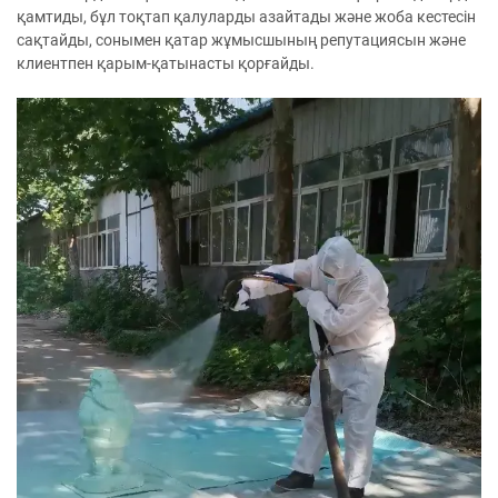
қамтиды, бұл тоқтап қалуларды азайтады және жоба кестесін
сақтайды, сонымен қатар жұмысшының репутациясын және
клиентпен қарым-қатынасты қорғайды.