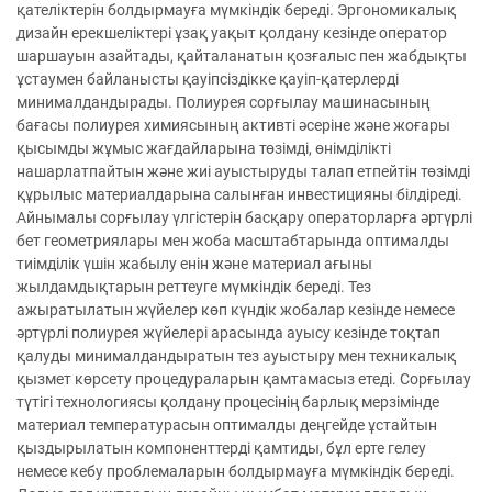
қателіктерін болдырмауға мүмкіндік береді. Эргономикалық
дизайн ерекшеліктері ұзақ уақыт қолдану кезінде оператор
шаршауын азайтады, қайталанатын қозғалыс пен жабдықты
ұстаумен байланысты қауіпсіздікке қауіп-қатерлерді
минималдандырады. Полиурея сорғылау машинасының
бағасы полиурея химиясының активті әсеріне және жоғары
қысымды жұмыс жағдайларына төзімді, өнімділікті
нашарлатпайтын және жиі ауыстыруды талап етпейтін төзімді
құрылыс материалдарына салынған инвестицияны білдіреді.
Айнымалы сорғылау үлгістерін басқару операторларға әртүрлі
бет геометриялары мен жоба масштабтарында оптималды
тиімділік үшін жабылу енін және материал ағыны
жылдамдықтарын реттеуге мүмкіндік береді. Тез
ажыратылатын жүйелер көп күндік жобалар кезінде немесе
әртүрлі полиурея жүйелері арасында ауысу кезінде тоқтап
қалуды минималдандыратын тез ауыстыру мен техникалық
қызмет көрсету процедураларын қамтамасыз етеді. Сорғылау
түтігі технологиясы қолдану процесінің барлық мерзімінде
материал температурасын оптималды деңгейде ұстайтын
қыздырылатын компоненттерді қамтиды, бұл ерте гелеу
немесе кебу проблемаларын болдырмауға мүмкіндік береді.