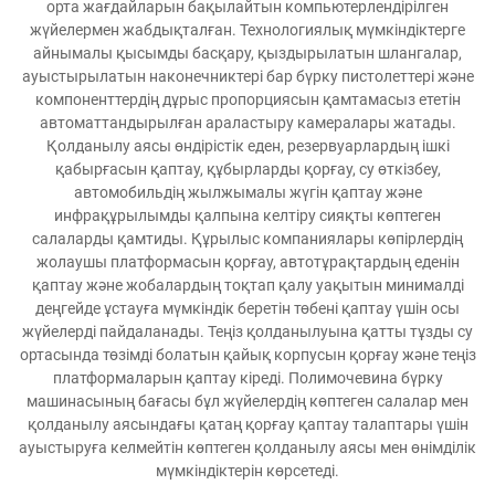
орта жағдайларын бақылайтын компьютерлендірілген
жүйелермен жабдықталған. Технологиялық мүмкіндіктерге
айнымалы қысымды басқару, қыздырылатын шлангалар,
ауыстырылатын наконечниктері бар бүрку пистолеттері және
компоненттердің дұрыс пропорциясын қамтамасыз ететін
автоматтандырылған араластыру камералары жатады.
Қолданылу аясы өндірістік еден, резервуарлардың ішкі
қабырғасын қаптау, құбырларды қорғау, су өткізбеу,
автомобильдің жылжымалы жүгін қаптау және
инфрақұрылымды қалпына келтіру сияқты көптеген
салаларды қамтиды. Құрылыс компаниялары көпірлердің
жолаушы платформасын қорғау, автотұрақтардың еденін
қаптау және жобалардың тоқтап қалу уақытын минималді
деңгейде ұстауға мүмкіндік беретін төбені қаптау үшін осы
жүйелерді пайдаланады. Теңіз қолданылуына қатты тұзды су
ортасында төзімді болатын қайық корпусын қорғау және теңіз
платформаларын қаптау кіреді. Полимочевина бүрку
машинасының бағасы бұл жүйелердің көптеген салалар мен
қолданылу аясындағы қатаң қорғау қаптау талаптары үшін
ауыстыруға келмейтін көптеген қолданылу аясы мен өнімділік
мүмкіндіктерін көрсетеді.