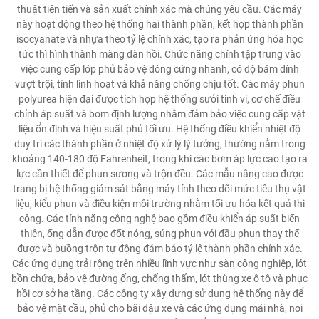
thuật tiên tiến và sản xuất chính xác mà chúng yêu cầu. Các máy
này hoạt động theo hệ thống hai thành phần, kết hợp thành phần
isocyanate và nhựa theo tỷ lệ chính xác, tạo ra phản ứng hóa học
tức thì hình thành màng đàn hồi. Chức năng chính tập trung vào
việc cung cấp lớp phủ bảo vệ đông cứng nhanh, có độ bám dính
vượt trội, tính linh hoạt và khả năng chống chịu tốt. Các máy phun
polyurea hiện đại được tích hợp hệ thống sưởi tinh vi, cơ chế điều
chỉnh áp suất và bơm định lượng nhằm đảm bảo việc cung cấp vật
liệu ổn định và hiệu suất phủ tối ưu. Hệ thống điều khiển nhiệt độ
duy trì các thành phần ở nhiệt độ xử lý lý tưởng, thường nằm trong
khoảng 140-180 độ Fahrenheit, trong khi các bơm áp lực cao tạo ra
lực cần thiết để phun sương và trộn đều. Các mẫu nâng cao được
trang bị hệ thống giám sát bằng máy tính theo dõi mức tiêu thụ vật
liệu, kiểu phun và điều kiện môi trường nhằm tối ưu hóa kết quả thi
công. Các tính năng công nghệ bao gồm điều khiển áp suất biến
thiên, ống dẫn được đốt nóng, súng phun với đầu phun thay thế
được và buồng trộn tự động đảm bảo tỷ lệ thành phần chính xác.
Các ứng dụng trải rộng trên nhiều lĩnh vực như sàn công nghiệp, lót
bồn chứa, bảo vệ đường ống, chống thấm, lót thùng xe ô tô và phục
hồi cơ sở hạ tầng. Các công ty xây dựng sử dụng hệ thống này để
bảo vệ mặt cầu, phủ cho bãi đậu xe và các ứng dụng mái nhà, nơi