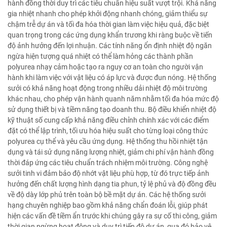
hành đồng thời duy trì các tiêu chuẩn hiệu suất vượt trội. Khả năng
gia nhiệt nhanh cho phép khởi động nhanh chóng, giảm thiểu sự
chậm trễ dự án và tối đa hóa thời gian làm việc hiệu quả, đặc biệt
quan trọng trong các ứng dụng khẩn trương khi ràng buộc về tiến
độ ảnh hưởng đến lợi nhuận. Các tính năng ổn định nhiệt độ ngăn
ngừa hiện tượng quá nhiệt có thể làm hỏng các thành phần
polyurea nhạy cảm hoặc tạo ra nguy cơ an toàn cho người vận
hành khi làm việc với vật liệu có áp lực và được đun nóng. Hệ thống
sưởi có khả năng hoạt động trong nhiều dải nhiệt độ môi trường
khác nhau, cho phép vận hành quanh năm nhằm tối đa hóa mức độ
sử dụng thiết bị và tiềm năng tạo doanh thu. Bộ điều khiển nhiệt độ
kỹ thuật số cung cấp khả năng điều chỉnh chính xác với các điểm
đặt có thể lập trình, tối ưu hóa hiệu suất cho từng loại công thức
polyurea cụ thể và yêu cầu ứng dụng. Hệ thống thu hồi nhiệt tận
dụng và tái sử dụng năng lượng nhiệt, giảm chi phí vận hành đồng
thời đáp ứng các tiêu chuẩn trách nhiệm môi trường. Công nghệ
sưởi tinh vi đảm bảo độ nhớt vật liệu phù hợp, từ đó trực tiếp ảnh
hưởng đến chất lượng hình dạng tia phun, tỷ lệ phủ và độ đồng đều
về độ dày lớp phủ trên toàn bộ bề mặt dự án. Các hệ thống sưởi
hạng chuyên nghiệp bao gồm khả năng chẩn đoán lỗi, giúp phát
hiện các vấn đề tiềm ẩn trước khi chúng gây ra sự cố thi công, giảm
thời gian ngừng hoạt động và duy trì tiến độ dự án, qua đó bảo vệ