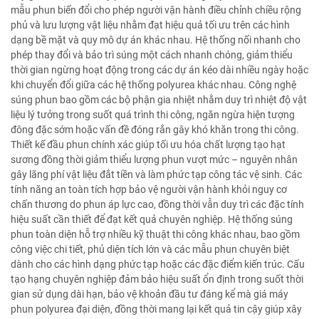
mẫu phun biến đổi cho phép người vận hành điều chỉnh chiều rộng
phủ và lưu lượng vật liệu nhằm đạt hiệu quả tối ưu trên các hình
dạng bề mặt và quy mô dự án khác nhau. Hệ thống nối nhanh cho
phép thay đổi và bảo trì súng một cách nhanh chóng, giảm thiểu
thời gian ngừng hoạt động trong các dự án kéo dài nhiều ngày hoặc
khi chuyển đổi giữa các hệ thống polyurea khác nhau. Công nghệ
súng phun bao gồm các bộ phận gia nhiệt nhằm duy trì nhiệt độ vật
liệu lý tưởng trong suốt quá trình thi công, ngăn ngừa hiện tượng
đông đặc sớm hoặc vấn đề đóng rắn gây khó khăn trong thi công.
Thiết kế đầu phun chính xác giúp tối ưu hóa chất lượng tạo hạt
sương đồng thời giảm thiểu lượng phun vượt mức – nguyên nhân
gây lãng phí vật liệu đắt tiền và làm phức tạp công tác vệ sinh. Các
tính năng an toàn tích hợp bảo vệ người vận hành khỏi nguy cơ
chấn thương do phun áp lực cao, đồng thời vẫn duy trì các đặc tính
hiệu suất cần thiết để đạt kết quả chuyên nghiệp. Hệ thống súng
phun toàn diện hỗ trợ nhiều kỹ thuật thi công khác nhau, bao gồm
công việc chi tiết, phủ diện tích lớn và các mẫu phun chuyên biệt
dành cho các hình dạng phức tạp hoặc các đặc điểm kiến trúc. Cấu
tạo hạng chuyên nghiệp đảm bảo hiệu suất ổn định trong suốt thời
gian sử dụng dài hạn, bảo vệ khoản đầu tư đáng kể mà giá máy
phun polyurea đại diện, đồng thời mang lại kết quả tin cậy giúp xây