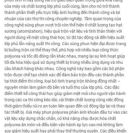
phun tinh vi này đóng vai trò giao diện quan trọng giữa khả năng
của máy và chất lượng lớp phủ cuối cùng, làm cho nó trở thành
thành phần thiết yếu trực tiếp ảnh hưởng đến thành công và lợi
nhuận của các thợ thi công chuyên nghiệp. Tầm quan trọng của
công nghệ súng phun vượt trội còn thể hiện ở chất lượng tạo hạt
sương (atomization), hiệu quả trộn vật liệu và tính thân thiện với
người dùng về mặt công thái học, từ đó tác động cả đến hiệu suất
lớp phủ lẫn năng suất thi công. Các súng phun hiện đại được trang
bị buồng trộn có thể thay thế, phù hợp với nhiều loại công thức
polyurea và tốc độ đóng rắn khác nhau, mang lại sự linh hoạt giúp
tối đa hóa hiệu quả sử dụng thiết bị trong nhiều ứng dụng và nhu
cầu khách hàng khác nhau. Công nghệ này bao gồm các bộ phận
trộn được chế tạo chính xác để đảm bảo trộn đều các thành phần
tại thời điểm thi công, loại bỏ tình trạng trộn không đồng nhất –
nguyên nhân làm giảm độ bền và tuổi thọ của lớp phủ. Các đặc
điểm thiết kế công thái học giúp giảm mệt mỏi cho người vận hành
trong các ca thi công kéo dài, cải thiện chất lượng công việc đồng
thời giảm thiểu rủi ro an toàn liên quan đến cử động lặp lại và thao
tác thiết bị. Giá máy phun polyurea phản ánh khoản đầu tư vào các
vật liệu xây dựng chắc chắn, có khả năng chịu được hóa chất
polyurea ăn mòn và điều kiện vận hành áp lực cao mà không làm
suy giảm hiệu suất hay phải thay thế thường xuyên. Các điều khiển