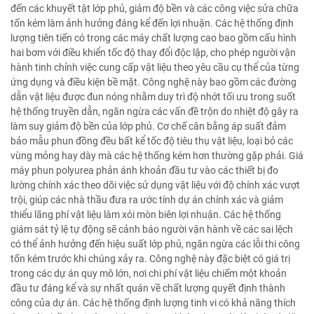
đến các khuyết tật lớp phủ, giảm độ bền và các công việc sửa chữa
tốn kém làm ảnh hưởng đáng kể đến lợi nhuận. Các hệ thống định
lượng tiên tiến có trong các máy chất lượng cao bao gồm cấu hình
hai bơm với điều khiển tốc độ thay đổi độc lập, cho phép người vận
hành tinh chỉnh việc cung cấp vật liệu theo yêu cầu cụ thể của từng
ứng dụng và điều kiện bề mặt. Công nghệ này bao gồm các đường
dẫn vật liệu được đun nóng nhằm duy trì độ nhớt tối ưu trong suốt
hệ thống truyền dẫn, ngăn ngừa các vấn đề trộn do nhiệt độ gây ra
làm suy giảm độ bền của lớp phủ. Cơ chế cân bằng áp suất đảm
bảo mẫu phun đồng đều bất kể tốc độ tiêu thụ vật liệu, loại bỏ các
vùng mỏng hay dày mà các hệ thống kém hơn thường gặp phải. Giá
máy phun polyurea phản ánh khoản đầu tư vào các thiết bị đo
lường chính xác theo dõi việc sử dụng vật liệu với độ chính xác vượt
trội, giúp các nhà thầu đưa ra ước tính dự án chính xác và giảm
thiểu lãng phí vật liệu làm xói mòn biên lợi nhuận. Các hệ thống
giám sát tỷ lệ tự động sẽ cảnh báo người vận hành về các sai lệch
có thể ảnh hưởng đến hiệu suất lớp phủ, ngăn ngừa các lỗi thi công
tốn kém trước khi chúng xảy ra. Công nghệ này đặc biệt có giá trị
trong các dự án quy mô lớn, nơi chi phí vật liệu chiếm một khoản
đầu tư đáng kể và sự nhất quán về chất lượng quyết định thành
công của dự án. Các hệ thống định lượng tinh vi có khả năng thích