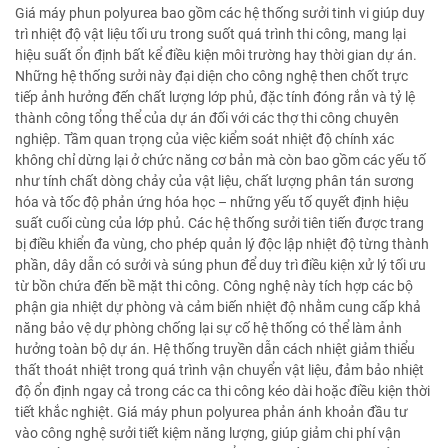
Giá máy phun polyurea bao gồm các hệ thống sưởi tinh vi giúp duy
trì nhiệt độ vật liệu tối ưu trong suốt quá trình thi công, mang lại
hiệu suất ổn định bất kể điều kiện môi trường hay thời gian dự án.
Những hệ thống sưởi này đại diện cho công nghệ then chốt trực
tiếp ảnh hưởng đến chất lượng lớp phủ, đặc tính đóng rắn và tỷ lệ
thành công tổng thể của dự án đối với các thợ thi công chuyên
nghiệp. Tầm quan trọng của việc kiểm soát nhiệt độ chính xác
không chỉ dừng lại ở chức năng cơ bản mà còn bao gồm các yếu tố
như tính chất dòng chảy của vật liệu, chất lượng phân tán sương
hóa và tốc độ phản ứng hóa học – những yếu tố quyết định hiệu
suất cuối cùng của lớp phủ. Các hệ thống sưởi tiên tiến được trang
bị điều khiển đa vùng, cho phép quản lý độc lập nhiệt độ từng thành
phần, dây dẫn có sưởi và súng phun để duy trì điều kiện xử lý tối ưu
từ bồn chứa đến bề mặt thi công. Công nghệ này tích hợp các bộ
phận gia nhiệt dự phòng và cảm biến nhiệt độ nhằm cung cấp khả
năng bảo vệ dự phòng chống lại sự cố hệ thống có thể làm ảnh
hưởng toàn bộ dự án. Hệ thống truyền dẫn cách nhiệt giảm thiểu
thất thoát nhiệt trong quá trình vận chuyển vật liệu, đảm bảo nhiệt
độ ổn định ngay cả trong các ca thi công kéo dài hoặc điều kiện thời
tiết khắc nghiệt. Giá máy phun polyurea phản ánh khoản đầu tư
vào công nghệ sưởi tiết kiệm năng lượng, giúp giảm chi phí vận