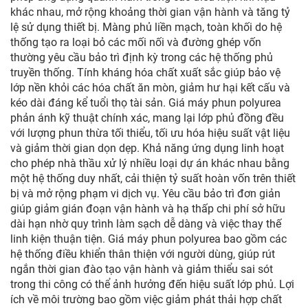
khác nhau, mở rộng khoảng thời gian vận hành và tăng tỷ
lệ sử dụng thiết bị. Màng phủ liền mạch, toàn khối do hệ
thống tạo ra loại bỏ các mối nối và đường ghép vốn
thường yêu cầu bảo trì định kỳ trong các hệ thống phủ
truyền thống. Tính kháng hóa chất xuất sắc giúp bảo vệ
lớp nền khỏi các hóa chất ăn mòn, giảm hư hại kết cấu và
kéo dài đáng kể tuổi thọ tài sản. Giá máy phun polyurea
phản ánh kỹ thuật chính xác, mang lại lớp phủ đồng đều
với lượng phun thừa tối thiểu, tối ưu hóa hiệu suất vật liệu
và giảm thời gian dọn dẹp. Khả năng ứng dụng linh hoạt
cho phép nhà thầu xử lý nhiều loại dự án khác nhau bằng
một hệ thống duy nhất, cải thiện tỷ suất hoàn vốn trên thiết
bị và mở rộng phạm vi dịch vụ. Yêu cầu bảo trì đơn giản
giúp giảm gián đoạn vận hành và hạ thấp chi phí sở hữu
dài hạn nhờ quy trình làm sạch dễ dàng và việc thay thế
linh kiện thuận tiện. Giá máy phun polyurea bao gồm các
hệ thống điều khiển thân thiện với người dùng, giúp rút
ngắn thời gian đào tạo vận hành và giảm thiểu sai sót
trong thi công có thể ảnh hưởng đến hiệu suất lớp phủ. Lợi
ích về môi trường bao gồm việc giảm phát thải hợp chất