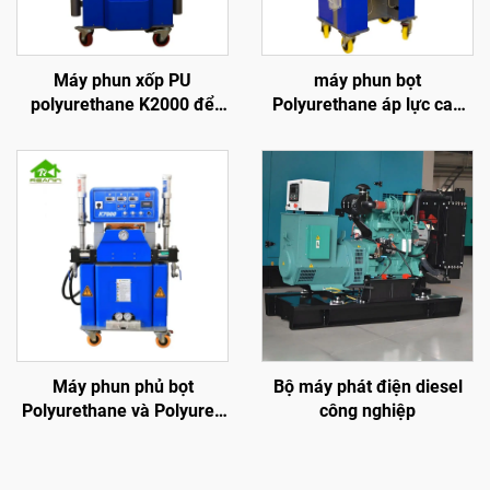
Máy phun xốp PU
máy phun bọt
polyurethane K2000 để
Polyurethane áp lực cao
phủ cách nhiệt mái
k3000 cho cách nhiệt
tường và phun mái
Máy phun phủ bọt
Bộ máy phát điện diesel
Polyurethane và Polyurea
công nghiệp
thủy lực chất lượng K7000
đã được chứng nhận CE