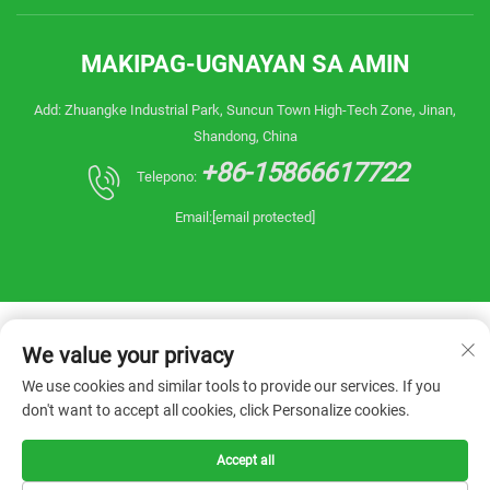
MAKIPAG-UGNAYAN SA AMIN
Add: Zhuangke Industrial Park, Suncun Town High-Tech Zone, Jinan,
Shandong, China
+86-15866617722
Telepono:
Email:
[email protected]
We value your privacy
We use cookies and similar tools to provide our services. If you
don't want to accept all cookies, click Personalize cookies.
Copyright © 2026 China Shandong Reanin
Machinery Co.,Ltd. Ang lahat ng karapatan ay
nakareserba. -
Patakaran sa Pagkakapribado
Accept all