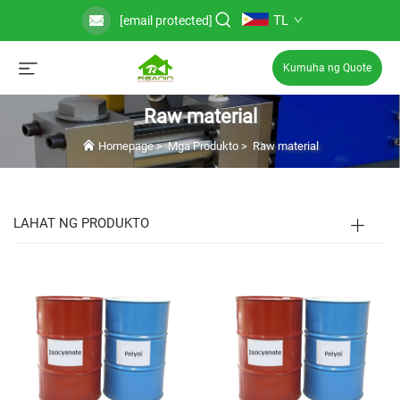
TL
[email protected]
Kumuha ng Quote
Raw material
Homepage
>
Mga Produkto
>
Raw material
LAHAT NG PRODUKTO