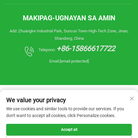
MAKIPAG-UGNAYAN SA AMIN
Add: Zhuangke Industrial Park, Suncun Town High-Tech Zone, Jinan,
Shandong, China
+86-15866617722
Telepono:
Email:
[email protected]
We value your privacy
We use cookies and similar tools to provide our services. If you
don't want to accept all cookies, click Personalize cookies.
Copyright © 2026 China Shandong Reanin
Machinery Co.,Ltd. Ang lahat ng karapatan ay
nakareserba. -
Patakaran sa Pagkakapribado
Accept all