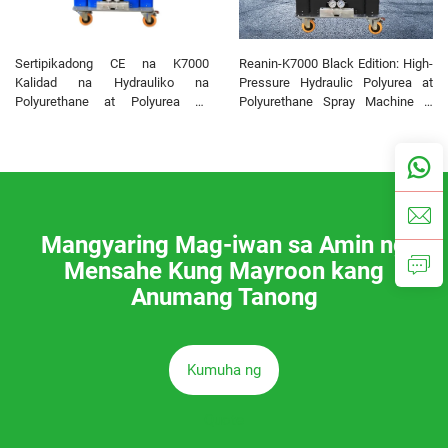
Sertipikadong CE na K7000
Reanin-K7000 Black Edition: High-
Kalidad na Hydrauliko na
Pressure Hydraulic Polyurea at
Polyurethane at Polyurea na
Polyurethane Spray Machine –
Nagpapaimbulog na Makina para
Propesyonal na Solusyon para sa
sa Patong
Malalaking Proyekto
Mangyaring Mag-iwan sa Amin ng
Mensahe Kung Mayroon kang
Anumang Tanong
Kumuha ng
Quote