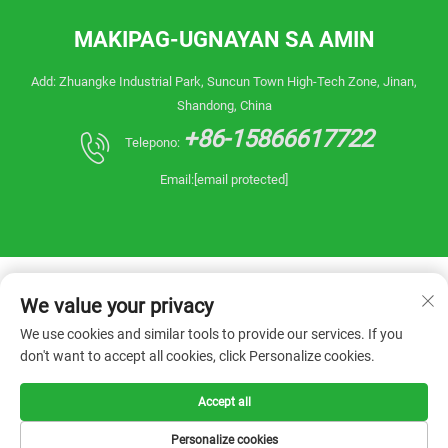
MAKIPAG-UGNAYAN SA AMIN
Add: Zhuangke Industrial Park, Suncun Town High-Tech Zone, Jinan,
Shandong, China
+86-15866617722
Telepono:
Email:
[email protected]
We value your privacy
We use cookies and similar tools to provide our services. If you
don't want to accept all cookies, click Personalize cookies.
Copyright © 2026 China Shandong Reanin
Machinery Co.,Ltd. Ang lahat ng karapatan ay
nakareserba. -
Patakaran sa Pagkakapribado
Accept all
Personalize cookies