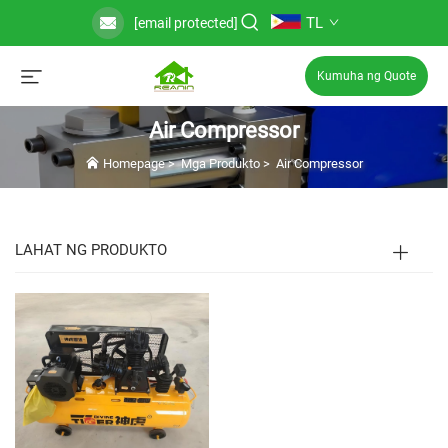
TL
[email protected]
Kumuha ng Quote
Air Compressor
Homepage
>
Mga Produkto
>
Air Compressor
LAHAT NG PRODUKTO