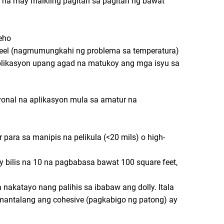
 na may maikling pagitan sa pagitan ng bawat
eho
e peel (nagmumungkahi ng problema sa temperatura)
likasyon upang agad na matukoy ang mga isyu sa
onal na aplikasyon mula sa amatur na
 para sa manipis na pelikula (<20 mils) o high-
bilis na 10 na pagbabasa bawat 100 square feet,
a nakatayo nang palihis sa ibabaw ang dolly. Itala
mantalang ang cohesive (pagkabigo ng patong) ay