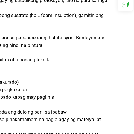
ay ng katodikong proteksyon, lalo na para sa mga
ong sustrato (hal., foam insulation), gamitin ang
 para sa pare-parehong distribusyon. Bantayan ang
ng hindi naipintura.
tan at bihasang teknik.
 akurado)
na pagkakaiba
ktibado kapag may paglihis
ada ang dulo ng baril sa ibabaw
a sa pinakamainam na paglalagay ng materyal at