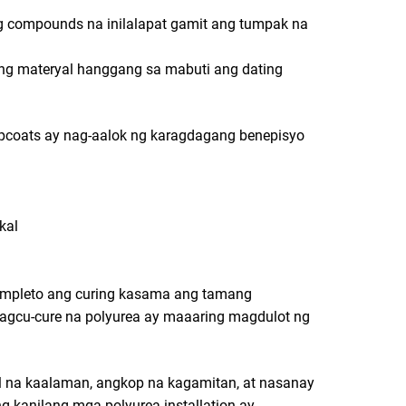
g compounds na inilalapat gamit ang tumpak na
ong materyal hanggang sa mabuti ang dating
opcoats ay nag-aalok ng karagdagang benepisyo
g
kal
 kumpleto ang curing kasama ang tamang
agcu-cure na polyurea ay maaaring magdulot ng
l na kaalaman, angkop na kagamitan, at nasanay
 kanilang mga polyurea installation ay