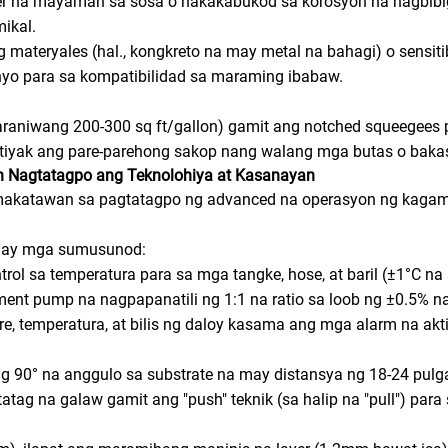
er na mayaman sa sosa o nakakabukod sa korosyon na nagbibig
mikal.
materyales (hal., kongkreto na may metal na bahagi) o sensitib
enyo para sa kompatibilidad sa maraming ibabaw.
(karaniwang 200-300 sq ft/gallon) gamit ang notched squeegees
tiyak ang pare-parehong sakop nang walang mga butas o bakas 
n Nagtatagpo ang Teknolohiya at Kasanayan
makatawan sa pagtatagpo ng advanced na operasyon ng kagami
 may mga sumusunod:
rol sa temperatura para sa mga tangke, hose, at baril (±1°C na
ement pump na nagpapanatili ng 1:1 na ratio sa loob ng ±0.5% 
sure, temperatura, at bilis ng daloy kasama ang mga alarm na a
ang 90° na anggulo sa substrate na may distansya ng 18-24 pulg
tag na galaw gamit ang "push" teknik (sa halip na "pull") par