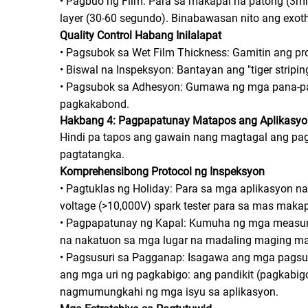
• Pagbuo ng Film: Para sa makapal na patong (3m
layer (30-60 segundo). Binabawasan nito ang exot
Quality Control Habang Inilalapat
• Pagsubok sa Wet Film Thickness: Gamitin ang pr
• Biswal na Inspeksyon: Bantayan ang "tiger stri
• Pagsubok sa Adhesyon: Gumawa ng mga pana-pan
pagkakabond.
Hakbang 4: Pagpapatunay Matapos ang Aplikasyo
Hindi pa tapos ang gawain nang magtagal ang pag
pagtatangka.
Komprehensibong Protocol ng Inspeksyon
• Pagtuklas ng Holiday: Para sa mga aplikasyon na 
voltage (>10,000V) spark tester para sa mas mak
• Pagpapatunay ng Kapal: Kumuha ng mga measurem
na nakatuon sa mga lugar na madaling maging mani
• Pagsusuri sa Pagganap: Isagawa ang mga pagsusuri
ang mga uri ng pagkabigo: ang pandikit (pagkabi
nagmumungkahi ng mga isyu sa aplikasyon.