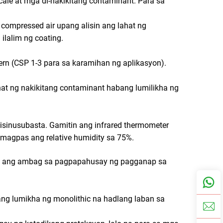
cale at mga di-nakikitang contaminant. Para sa
ompressed air upang alisin ang lahat ng
ilalim ng coating.
tern (CSP 1-3 para sa karamihan ng aplikasyon).
at ng nakikitang contaminant habang lumilikha ng
isinusubasta. Gamitin ang infrared thermometer
umagpas ang relative humidity sa 75%.
ki ang ambag sa pagpapahusay ng pagganap sa
pang lumikha ng monolithic na hadlang laban sa