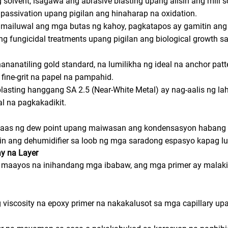
solvent, isagawa ang abrasive blasting upang alisin ang mill s
passivation upang pigilan ang hinaharap na oxidation.
mailuwal ang mga butas ng kahoy, pagkatapos ay gamitin ang c
ng fungicidal treatments upang pigilan ang biological growth sa 
nananatiling gold standard, na lumilikha ng ideal na anchor pat
ine-grit na papel na pampahid.
sting hanggang SA 2.5 (Near-White Metal) ay nag-aalis ng lah
al na pagkakadikit.
 itaas ng dew point upang maiwasan ang kondensasyon habang 
itin ang dehumidifier sa loob ng mga saradong espasyo kapag l
y na Layer
 maayos na inihandang mga ibabaw, ang mga primer ay mala
 viscosity na epoxy primer na nakakalusot sa mga capillary u