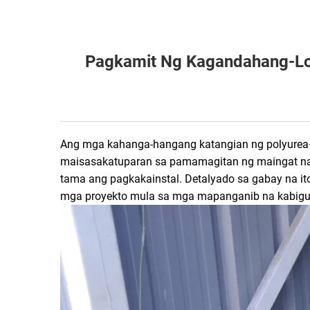
Pagkamit Ng Kagandahang-Lo
Ang mga kahanga-hangang katangian ng polyurea—
maisasakatuparan sa pamamagitan ng maingat na 
tama ang pagkakainstal. Detalyado sa gabay na 
mga proyekto mula sa mga mapanganib na kabigu