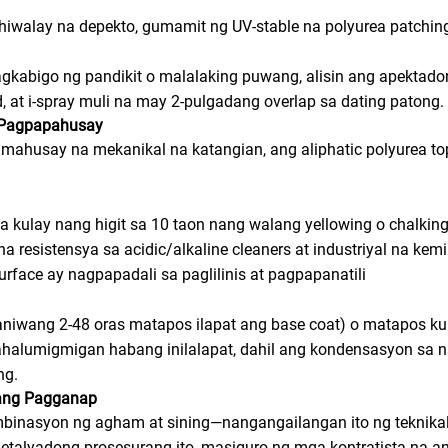
iwalay na depekto, gumamit ng UV-stable na polyurea patchin
gkabigo ng pandikit o malalaking puwang, alisin ang apektad
d, at i-spray muli na may 2-pulgadang overlap sa dating patong.
 Pagpapahusay
mahusay na mekanikal na katangian, ang aliphatic polyurea t
 na kulay nang higit sa 10 taon nang walang yellowing o chalkin
resistensya sa acidic/alkaline cleaners at industriyal na kemi
urface ay nagpapadali sa paglilinis at pagpapanatili
araniwang 2-48 oras matapos ilapat ang base coat) o matapos
halumigmigan habang inilalapat, dahil ang kondensasyon sa n
ng.
ang Pagganap
mbinasyon ng agham at sining—nangangailangan ito ng teknika
lyadong prosesurang ito, masiguro ng mga kontratista na ang