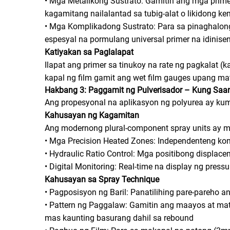
• Mga Metalikong Sustrato: Gamitin ang mga prim
kagamitang nailalantad sa tubig-alat o likidong ke
• Mga Komplikadong Sustrato: Para sa pinaghalong 
espesyal na pormulang universal primer na idinis
Katiyakan sa Paglalapat
Ilapat ang primer sa tinukoy na rate ng pagkalat 
kapal ng film gamit ang wet film gauges upang ma
Hakbang 3: Paggamit ng Pulverisador – Kung Saa
Ang propesyonal na aplikasyon ng polyurea ay ku
Kahusayan ng Kagamitan
Ang modernong plural-component spray units ay
• Mga Precision Heated Zones: Independenteng kont
• Hydraulic Ratio Control: Mga positibong displac
• Digital Monitoring: Real-time na display ng pres
Kahusayan sa Spray Technique
• Pagposisyon ng Baril: Panatilihing pare-pareho 
• Pattern ng Paggalaw: Gamitin ang maayos at mata
mas kaunting basurang dahil sa rebound