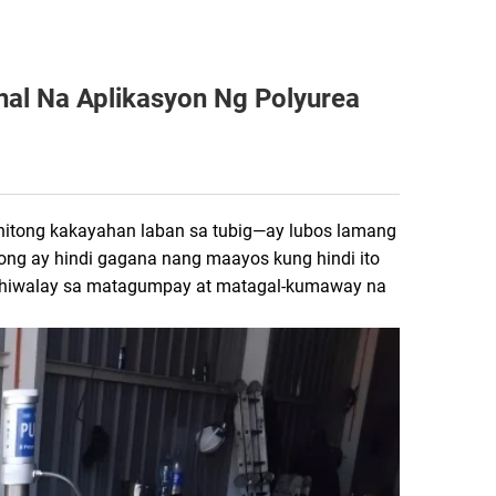
l Na Aplikasyon Ng Polyurea
nitong kakayahan laban sa tubig—ay lubos lamang
ng ay hindi gagana nang maayos kung hindi ito
hihiwalay sa matagumpay at matagal-kumaway na