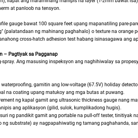
m), ilapat ang maramihang manipis na layer (1-2mm bawat isa)
herm at panloob na tensyon.
ofile gauge bawat 100 square feet upang mapanatiling pare-par
ping" (palatandaan ng mahinang paghahalo) o texture na orang
ahong cross-hatch adhesion test habang isinasagawa ang ap
n – Pagtiyak sa Pagganap
-spray. Ang masusing inspeksyon ang naghihiwalay sa propesy
waterproofing, gamitin ang low-voltage (67.5V) holiday detector
apal na coating upang matukoy ang mga butas at puwang.
ent ng kapal gamit ang ultrasonic thickness gauge nang may 
pis ang aplikasyon (gilid, sulok, kumplikadong hugis).
 ng pandikit gamit ang portable na pull-off tester, tinitiyak n
go ng substrate) ay nagpapahiwatig ng tamang paghahanda, sa