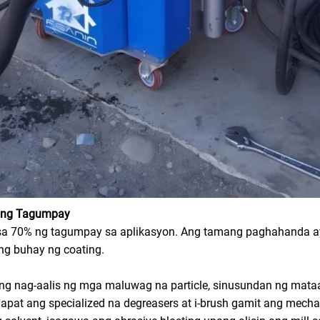
n ng Tagumpay
a 70% ng tagumpay sa aplikasyon. Ang tamang paghahanda ay n
ng buhay ng coating.
ng nag-aalis ng mga maluwag na particle, sinusundan ng mata
 ilapat ang specialized na degreasers at i-brush gamit ang mecha