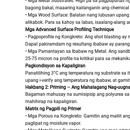
• Mga Metal Substrates: Higit pa sa pagpupunas ng 
bagong bakal, maaaring kailanganin ang chemical 
• Mga Wood Surface: Balatan nang lubusan upang 
alikabok. Para sa kahoy sa labas, isaalang-alang a
Mga Advanced Surface Profiling Technique
• Pagpoprofile ng Kongkreto: Ang shot blasting ay 
Dapat pakiramdam ng resultang ibabaw ay parang f
• Mga Pamantayan sa Ibabaw ng Metal: Ang sandbla
25-75 micron na profile na kritikal para sa mekanik
Pagkondisyon sa Kapaligiran
Panatilihing 3°C ang temperatura ng substrate sa
upang i-verify ang temperatura ng ibabaw, at gam
Hakbang 2: Priming – Ang Mahalagang Nag-uugna
Bagaman mahusay na sumisipsip ang polyurea sa
mahihirap na kapaligiran.
Matrix ng Pagpili ng Primer
• Mga Porous na Kongkreto: Gamitin ang maliit ang
paglipat ng moisture vapor.