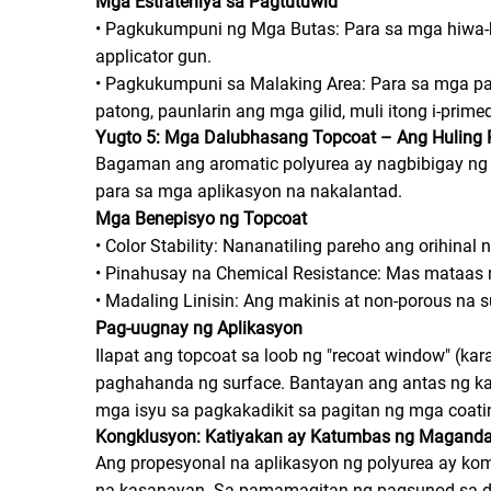
Mga Estratehiya sa Pagtutuwid
• Pagkukumpuni ng Mga Butas: Para sa mga hiwa-h
applicator gun.
• Pagkukumpuni sa Malaking Area: Para sa mga pa
patong, paunlarin ang mga gilid, muli itong i-prime
Yugto 5: Mga Dalubhasang Topcoat – Ang Huling
Bagaman ang aromatic polyurea ay nagbibigay ng 
para sa mga aplikasyon na nakalantad.
Mga Benepisyo ng Topcoat
• Color Stability: Nananatiling pareho ang orihinal
• Pinahusay na Chemical Resistance: Mas mataas na 
• Madaling Linisin: Ang makinis at non-porous na s
Pag-uugnay ng Aplikasyon
Ilapat ang topcoat sa loob ng "recoat window" (k
paghahanda ng surface. Bantayan ang antas ng ka
mga isyu sa pagkakadikit sa pagitan ng mga coati
Kongklusyon: Katiyakan ay Katumbas ng Magand
Ang propesyonal na aplikasyon ng polyurea ay ko
na kasanayan. Sa pamamagitan ng pagsunod sa deta