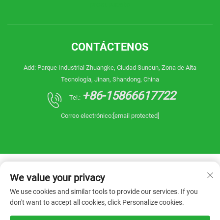
presupuesto
CONTÁCTENOS
Add: Parque Industrial Zhuangke, Ciudad Suncun, Zona de Alta
Tecnología, Jinan, Shandong, China
+86-15866617722
Tel.:
Correo electrónico:
[email protected]
We value your privacy
We use cookies and similar tools to provide our services. If you
don't want to accept all cookies, click Personalize cookies.
Copyright © 2026 China Shandong Reanin
Machinery Co.,Ltd. Todos los derechos reservados.