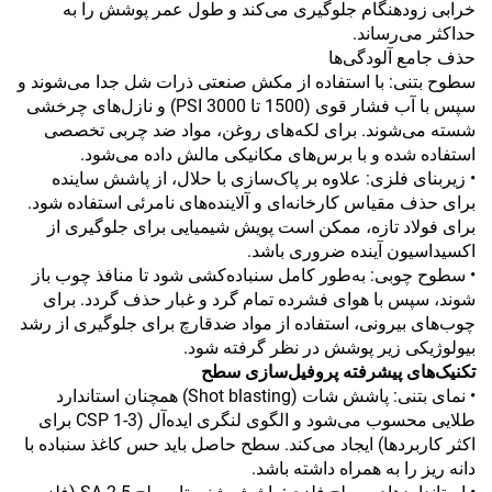
خرابی زودهنگام جلوگیری می‌کند و طول عمر پوشش را به
حداکثر می‌رساند.
حذف جامع آلودگی‌ها
سطوح بتنی: با استفاده از مکش صنعتی ذرات شل جدا می‌شوند و
سپس با آب فشار قوی (1500 تا 3000 PSI) و نازل‌های چرخشی
شسته می‌شوند. برای لکه‌های روغن، مواد ضد چربی تخصصی
استفاده شده و با برس‌های مکانیکی مالش داده می‌شود.
• زیربنای فلزی: علاوه بر پاک‌سازی با حلال، از پاشش ساینده
برای حذف مقیاس کارخانه‌ای و آلاینده‌های نامرئی استفاده شود.
برای فولاد تازه، ممکن است پویش شیمیایی برای جلوگیری از
اکسیداسیون آینده ضروری باشد.
• سطوح چوبی: به‌طور کامل سنباده‌کشی شود تا منافذ چوب باز
شوند، سپس با هواى فشرده تمام گرد و غبار حذف گردد. برای
چوب‌های بیرونی، استفاده از مواد ضدقارچ برای جلوگیری از رشد
بیولوژیکی زیر پوشش در نظر گرفته شود.
تکنیک‌های پیشرفته پروفیل‌سازی سطح
• نمای بتنی: پاشش شات (Shot blasting) همچنان استاندارد
طلایی محسوب می‌شود و الگوی لنگری ایده‌آل (CSP 1-3 برای
اکثر کاربردها) ایجاد می‌کند. سطح حاصل باید حس کاغذ سنباده با
دانه ریز را به همراه داشته باشد.