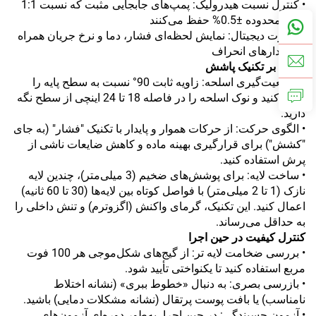
• کنترل نسبت هیدرولیک: پمپ‌های جابجایی مثبت که نسبت 1:1
را در محدوده ±0.5% حفظ می‌کنند
• نظارت دیجیتال: نمایش لحظه‌ای فشار، دما و نرخ جریان همراه
با هشدارهای انحراف
تسلط بر تکنیک پاشش
• موقعیت‌گیری اسلحه: زاویه ثابت 90° نسبت به سطح پایه را
حفظ کنید و نوک اسلحه را در فاصله 18 تا 24 اینچی از سطح نگه
دارید.
• الگوی حرکت: از حرکات هموار و پایدار با تکنیک "فشار" (به جای
"کشش") برای قرارگیری بهینه ماده و کاهش ضایعات ناشی از
پرش استفاده کنید.
• ساخت لایه: برای پوشش‌های ضخیم (3 میلی‌متر)، چندین لایه
نازک (1 تا 2 میلی‌متر) با فواصل کوتاه بین لایه‌ها (30 تا 60 ثانیه)
اعمال کنید. این تکنیک، گرمای واکنش (اگزوترم) و تنش داخلی را
به حداقل می‌رساند.
کنترل کیفیت در حین اجرا
• بررسی ضخامت لایه تر: از گیج‌های شکل‌موجی هر 100 فوت
مربع استفاده کنید تا یکنواختی تأیید شود.
• بازرسی بصری: به دنبال «خطوط ببری» (نشانه اختلاط
نامناسب) یا بافت پوست پرتقال (نشانه مشکلات دمایی) باشید.
• آزمون چسبندگی: در حین اجرا، به‌طور دوره‌ای آزمون‌های