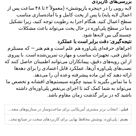
بررسی‌های کاربردی
لایه رویی را در «پنجره بازپوشش» (معمولاً ۲ تا ۴۸ ساعت پس از
اعمال لایه پایه) یا پس از پخت کامل و با آماده‌سازی مناسب
سطح اعمال کنید. هنگام اجرا به رطوبت توجه کنید، زیرا تشکیل
دما در سطح پلی‌اوره در حال پخت می‌تواند باعث مشکلات
چسبندگی بین لایه‌ها شود.
نتیجه‌گیری: دقت برابر است با عملکرد
اجراهای حرفه‌ای پلی‌اوره هم علم است و هم هنر — که مستلزم
دانش فنی، تجهیزات مناسب و مهارت تمرین‌شده است. با پیروی
از این رویه‌های دقیق، پیمانکاران می‌توانند اطمینان حاصل کنند که
نصب‌های پلی‌اوره آن‌ها، عملکرد قابل اعتمادی را برای دهه‌ها
ارائه دهند که این ماده پیشرفته وعده آن را می‌دهد.
با ما تماس بگیرید تا ببینید چگونه سیستم‌های افشانه و تخصص ما
می‌تواند به شما کمک کند تا اجرای بی‌نقص پلی‌اوره‌ای داشته
باشید که در برابر گذشت زمان مقاوم باشد.
قبلی :
انتخاب برتر مشتری آمریکایی برای ساخت‌وساز در سناریوهای متعدد: دستگاه پاشش K3000 PU اقبال بالایی کسب کرد
بعدی :
پلی‌اوره: پوشش محافظ نهایی برای کاربردهای سخت در صنایع مختلف