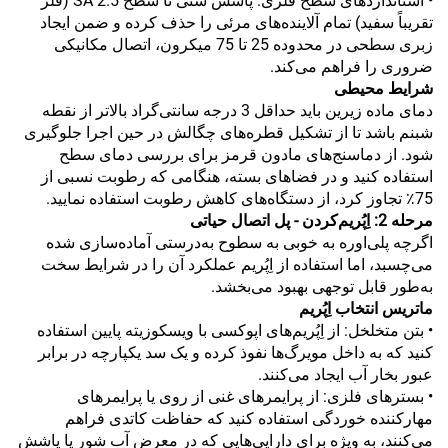
• استانداردهای سطح فلزی: پاشش شنی تا سطح SA 2.5 (فلز
تقریباً سفید) تمام آلاینده‌های مرئی را حذف کرده و ضمن ایجاد
زبری سطحی در محدوده 25 تا 75 میکرون، اتصال مکانیکی
ضروری را فراهم می‌کند.
شرایط محیطی
دمای ماده زیرین باید حداقل 3 درجه سانتی‌گراد بالاتر از نقطه
شبنم باشد تا از تشکیل قطره‌های چگالش در حین اجرا جلوگیری
شود. از دماسنج‌های مادون قرمز برای بررسی دمای سطح
استفاده کنید و در فضاهای بسته، هنگامی که رطوبت نسبی از
75٪ تجاوز کرد، از دستگاه‌های کاهش رطوبت استفاده نمایید.
مرحله 2: اِپُریم‌کردن - پل اتصال حیاتی
اگرچه پلی‌اوره به خوبی به سطوح به‌درستی آماده‌سازی شده
می‌چسبد، اما استفاده از اِپُریم عملکرد آن را در شرایط سخت
به‌طور قابل توجهی بهبود می‌بخشد.
ماتریس انتخاب اِپُریم
• بتن متخلخل: از اِپُریم‌های اپوکسی با ویسکوزیته پایین استفاده
کنید که به داخل مویرگ‌ها نفوذ کرده و یک سد یکپارچه در برابر
عبور بخار آب ایجاد می‌کنند.
• بسترهای فلزی: از پرایمرهای غنی از روی یا پرایمرهای
مهارکننده خوردگی استفاده کنید که حفاظت کاتدی فراهم
می‌کنند، به ویژه برای دارایی‌هایی که در معرض آب شور یا پاشش