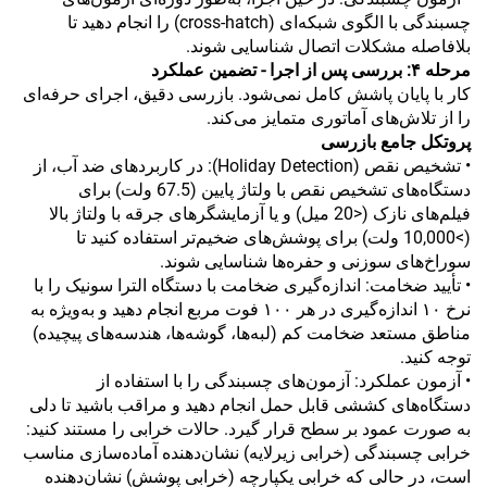
چسبندگی با الگوی شبکه‌ای (cross-hatch) را انجام دهید تا
بلافاصله مشکلات اتصال شناسایی شوند.
مرحله ۴: بررسی پس از اجرا - تضمین عملکرد
کار با پایان پاشش کامل نمی‌شود. بازرسی دقیق، اجرای حرفه‌ای
را از تلاش‌های آماتوری متمایز می‌کند.
پروتکل جامع بازرسی
• تشخیص نقص (Holiday Detection): در کاربردهای ضد آب، از
دستگاه‌های تشخیص نقص با ولتاژ پایین (67.5 ولت) برای
فیلم‌های نازک (<20 میل) و یا آزمایشگرهای جرقه با ولتاژ بالا
(>10,000 ولت) برای پوشش‌های ضخیم‌تر استفاده کنید تا
سوراخ‌های سوزنی و حفره‌ها شناسایی شوند.
• تأیید ضخامت: اندازه‌گیری ضخامت با دستگاه الترا سونیک را با
نرخ ۱۰ اندازه‌گیری در هر ۱۰۰ فوت مربع انجام دهید و به‌ویژه به
مناطق مستعد ضخامت کم (لبه‌ها، گوشه‌ها، هندسه‌های پیچیده)
توجه کنید.
• آزمون عملکرد: آزمون‌های چسبندگی را با استفاده از
دستگاه‌های کششی قابل حمل انجام دهید و مراقب باشید تا دلی
به صورت عمود بر سطح قرار گیرد. حالات خرابی را مستند کنید:
خرابی چسبندگی (خرابی زیرلایه) نشان‌دهنده آماده‌سازی مناسب
است، در حالی که خرابی یکپارچه (خرابی پوشش) نشان‌دهنده