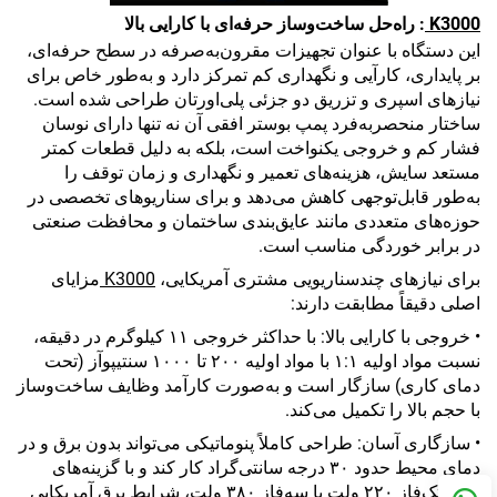
K3000
: راه‌حل ساخت‌وساز حرفه‌ای با کارایی بالا
این دستگاه با عنوان تجهیزات مقرون‌به‌صرفه در سطح حرفه‌ای،
بر پایداری، کارآیی و نگهداری کم تمرکز دارد و به‌طور خاص برای
نیازهای اسپری و تزریق دو جزئی پلی‌اورتان طراحی شده است.
ساختار منحصر‌به‌فرد پمپ بوستر افقی آن نه تنها دارای نوسان
فشار کم و خروجی یکنواخت است، بلکه به دلیل قطعات کمتر
مستعد سایش، هزینه‌های تعمیر و نگهداری و زمان توقف را
به‌طور قابل‌توجهی کاهش می‌دهد و برای سناریوهای تخصصی در
حوزه‌های متعددی مانند عایق‌بندی ساختمان و محافظت صنعتی
در برابر خوردگی مناسب است.
برای نیازهای چندسناریویی مشتری آمریکایی،
K3000
مزایای
اصلی دقیقاً مطابقت دارند:
• خروجی با کارایی بالا: با حداکثر خروجی ۱۱ کیلوگرم در دقیقه،
نسبت مواد اولیه ۱:۱ با مواد اولیه ۲۰۰ تا ۱۰۰۰ سنتیپوآز (تحت
دمای کاری) سازگار است و به‌صورت کارآمد وظایف ساخت‌وساز
با حجم بالا را تکمیل می‌کند.
• سازگاری آسان: طراحی کاملاً پنوماتیکی می‌تواند بدون برق و در
دمای محیط حدود ۳۰ درجه سانتی‌گراد کار کند و با گزینه‌های
ولتاژ تک‌فاز ۲۲۰ ولت یا سه‌فاز ۳۸۰ ولت، شرایط برق آمریکایی