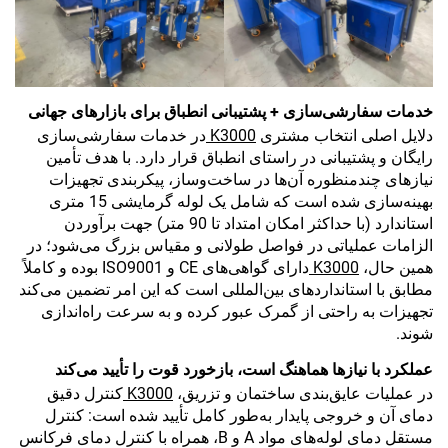
خدمات سفارشی‌سازی + پشتیبانی انطباق برای بازارهای جهانی
دلایل اصلی انتخاب مشتری
K3000
در خدمات سفارشی‌سازی
رایگان و پشتیبانی در راستای انطباق قرار دارد. با هدف تأمین
نیازهای چندمنظوره آن‌ها در ساخت‌وساز، پیکربندی تجهیزات
بهینه‌سازی شده است که شامل یک لوله گرمایشی 15 متری
استاندارد (با حداکثر امکان امتداد تا 90 متر) جهت برآوردن
الزامات عملیاتی در فواصل طولانی و مقیاس بزرگ می‌شود؛ در
همین حال،
K3000
دارای گواهی‌های CE و ISO9001 بوده و کاملاً
مطابق با استانداردهای بین‌المللی است که این امر تضمین می‌کند
تجهیزات به راحتی از گمرک عبور کرده و به سرعت راه‌اندازی
شوند.
عملکرد با نیازها هماهنگ است، بازخورد قوت را تأیید می‌کند
در عملیات عایق‌بندی ساختمان و تزریق،
K3000
کنترل دقیق
دمای آن و خروجی پایدار به‌طور کامل تأیید شده است: کنترل
مستقل دمای لوله‌های مواد A و B، همراه با کنترل دمای فرکانس