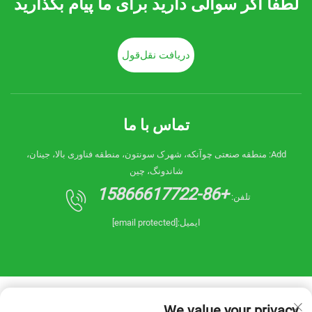
لطفا اگر سوالی دارید برای ما پیام بگذارید
دریافت نقل‌قول
تماس با ما
Add: منطقه صنعتی چوآنکه، شهرک سونتون، منطقه فناوری بالا، جینان،
شاندونگ، چین
+86-15866617722
تلفن:
ایمیل:
[email protected]
We value your privacy