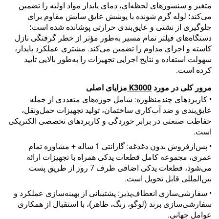
متغیر و سنسورهای لحظه‌ای، دمای پایدار مواد اولیه را تضمین
می‌کند؛ لوله گرم شونده با پوشش عایق سایش‌ مقاوم برای
جلوگیری از نشتی و عایق‌بندی حرارتی پوشانده شده است؛
دستگاه‌های فیلتر تمام مسیر به‌طور مؤثر از خطر گرفتگی نازل
کاسته و اجرای مداوم را تضمین می‌کند. مشتری عملکرد پایدار،
سهولت استفاده و نتایج اجرایی تجهیزات را به‌طور بالایی تأیید
کرده است.
مرور کلی در مورد
K3000
مزایای اصلی
• کاربردهای چندمنظوره: شامل حوزه‌های متعددی از جمله
عایق‌بندی و ضد آب‌کاری ساختمان، تولید تجهیزات حمل‌ونقل،
حفاظت صنعتی در برابر خوردگی و کاربردهای تخصصی الکتریکی
است.
• پس‌ازفروش بدون دغدغه: گارانتی 1 ساله + مشاوره تمام
عمری، مجموعه کامل قطعات یدکی همراه با تجهیزات ارائه
می‌شود، قطعات یدکی اضافی ظرف 7 روز از طریق پست
بین‌المللی قابل تحویل است.
• سفارشی‌سازی انعطاف‌پذیر: پشتیبانی از بهینه‌سازی عملکرد و
سفارشی‌سازی برند (لوگو، رنگ، ظاهر)، با استقبال از همکاری
عوامل جهانی.