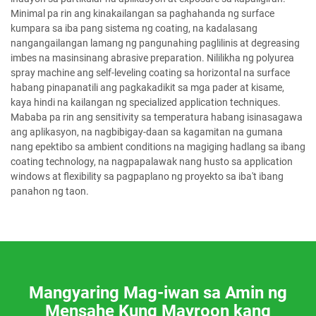
Minimal pa rin ang kinakailangan sa paghahanda ng surface
kumpara sa iba pang sistema ng coating, na kadalasang
nangangailangan lamang ng pangunahing paglilinis at degreasing
imbes na masinsinang abrasive preparation. Nililikha ng polyurea
spray machine ang self-leveling coating sa horizontal na surface
habang pinapanatili ang pagkakadikit sa mga pader at kisame,
kaya hindi na kailangan ng specialized application techniques.
Mababa pa rin ang sensitivity sa temperatura habang isinasagawa
ang aplikasyon, na nagbibigay-daan sa kagamitan na gumana
nang epektibo sa ambient conditions na magiging hadlang sa ibang
coating technology, na nagpapalawak nang husto sa application
windows at flexibility sa pagpaplano ng proyekto sa iba't ibang
panahon ng taon.
Mangyaring Mag-iwan sa Amin ng
Mensahe Kung Mayroon kang