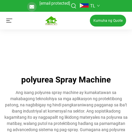
[email protected]
TL
Kumuha ng Quote
polyurea Spray Machine
Ang isang polyurea spray machine ay kumakatawan sa
makabagong teknolohiya sa mga aplikasyon ng protektibong
patong, na nagbibigay ng hindi pangkaraniwang pagganap sa iba't
ibang industriyal at komersyal na sektor. Ang sopistikadong
kagamitang ito ay nagpapalit ng likidong materyales na polyurea sa
matibay, walang putol na protektibong hadlang sa pamamagitan
ng advancedong sistema ng pag-spray. Gumagana ang polyurea