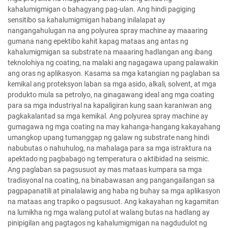
kahalumigmigan o bahagyang pag-ulan. Ang hindi pagiging
sensitibo sa kahalumigmigan habang inilalapat ay
nangangahulugan na ang polyurea spray machine ay maaaring
gumana nang epektibo kahit kapag mataas ang antas ng
kahalumigmigan sa substrate na maaaring hadlangan ang ibang
teknolohiya ng coating, na malaki ang nagagawa upang palawakin
ang oras ng aplikasyon. Kasama sa mga katangian ng paglaban sa
kemikal ang proteksyon laban sa mga asido, alkali, solvent, at mga
produkto mula sa petrolyo, na ginagawang ideal ang mga coating
para sa mga industriyal na kapaligiran kung saan karaniwan ang
pagkakalantad sa mga kemikal. Ang polyurea spray machine ay
gumagawa ng mga coating na may kahanga-hangang kakayahang
umangkop upang tumanggap ng galaw ng substrate nang hindi
nabubutas o nahuhulog, na mahalaga para sa mga istraktura na
apektado ng pagbabago ng temperatura o aktibidad na seismic.
Ang paglaban sa pagsusuot ay mas mataas kumpara sa mga
tradisyonal na coating, na binabawasan ang pangangailangan sa
pagpapanatili at pinalalawig ang haba ng buhay sa mga aplikasyon
na mataas ang trapiko o pagsusuot. Ang kakayahan ng kagamitan
na lumikha ng mga walang putol at walang butas na hadlang ay
pinipigilan ang pagtagos ng kahalumigmigan na nagdudulot ng