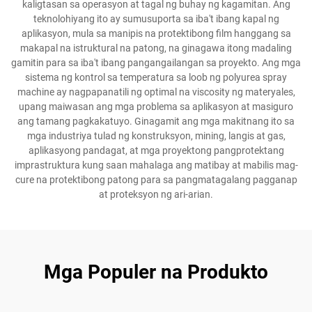
kaligtasan sa operasyon at tagal ng buhay ng kagamitan. Ang
teknolohiyang ito ay sumusuporta sa iba't ibang kapal ng
aplikasyon, mula sa manipis na protektibong film hanggang sa
makapal na istruktural na patong, na ginagawa itong madaling
gamitin para sa iba't ibang pangangailangan sa proyekto. Ang mga
sistema ng kontrol sa temperatura sa loob ng polyurea spray
machine ay nagpapanatili ng optimal na viscosity ng materyales,
upang maiwasan ang mga problema sa aplikasyon at masiguro
ang tamang pagkakatuyo. Ginagamit ang mga makitnang ito sa
mga industriya tulad ng konstruksyon, mining, langis at gas,
aplikasyong pandagat, at mga proyektong pangprotektang
imprastruktura kung saan mahalaga ang matibay at mabilis mag-
cure na protektibong patong para sa pangmatagalang pagganap
at proteksyon ng ari-arian.
Mga Populer na Produkto