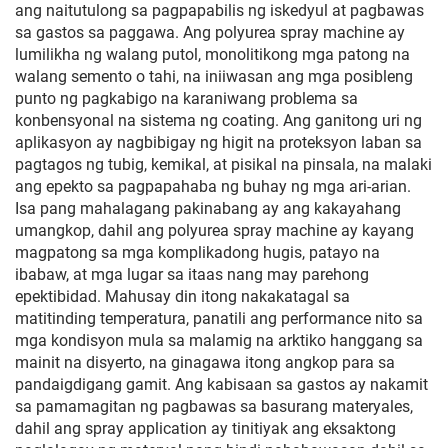
ang naitutulong sa pagpapabilis ng iskedyul at pagbawas
sa gastos sa paggawa. Ang polyurea spray machine ay
lumilikha ng walang putol, monolitikong mga patong na
walang semento o tahi, na iniiwasan ang mga posibleng
punto ng pagkabigo na karaniwang problema sa
konbensyonal na sistema ng coating. Ang ganitong uri ng
aplikasyon ay nagbibigay ng higit na proteksyon laban sa
pagtagos ng tubig, kemikal, at pisikal na pinsala, na malaki
ang epekto sa pagpapahaba ng buhay ng mga ari-arian.
Isa pang mahalagang pakinabang ay ang kakayahang
umangkop, dahil ang polyurea spray machine ay kayang
magpatong sa mga komplikadong hugis, patayo na
ibabaw, at mga lugar sa itaas nang may parehong
epektibidad. Mahusay din itong nakakatagal sa
matitinding temperatura, panatili ang performance nito sa
mga kondisyon mula sa malamig na arktiko hanggang sa
mainit na disyerto, na ginagawa itong angkop para sa
pandaigdigang gamit. Ang kabisaan sa gastos ay nakamit
sa pamamagitan ng pagbawas sa basurang materyales,
dahil ang spray application ay tinitiyak ang eksaktong