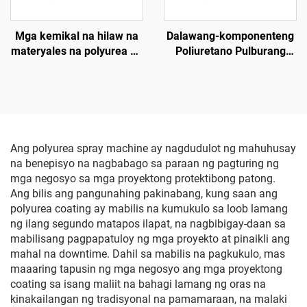
Mga kemikal na hilaw na
Dalawang-komponenteng
materyales na polyurea na
Poliuretano Pulburang
waterproof at anti-
Pampaindyusyon na
corrosion
Kemikal
Ang polyurea spray machine ay nagdudulot ng mahuhusay
na benepisyo na nagbabago sa paraan ng pagturing ng
mga negosyo sa mga proyektong protektibong patong.
Ang bilis ang pangunahing pakinabang, kung saan ang
polyurea coating ay mabilis na kumukulo sa loob lamang
ng ilang segundo matapos ilapat, na nagbibigay-daan sa
mabilisang pagpapatuloy ng mga proyekto at pinaikli ang
mahal na downtime. Dahil sa mabilis na pagkukulo, mas
maaaring tapusin ng mga negosyo ang mga proyektong
coating sa isang maliit na bahagi lamang ng oras na
kinakailangan ng tradisyonal na pamamaraan, na malaki