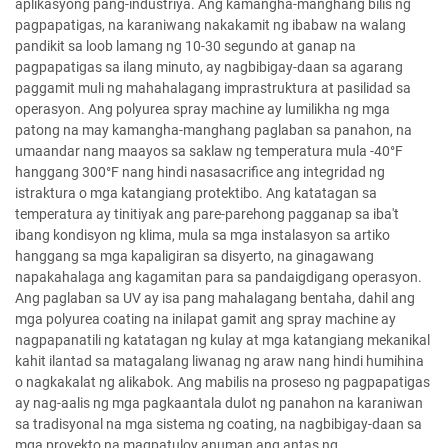
aplikasyong pang-industriya. Ang kamangha-manghang bilis ng
pagpapatigas, na karaniwang nakakamit ng ibabaw na walang
pandikit sa loob lamang ng 10-30 segundo at ganap na
pagpapatigas sa ilang minuto, ay nagbibigay-daan sa agarang
paggamit muli ng mahahalagang imprastruktura at pasilidad sa
operasyon. Ang polyurea spray machine ay lumilikha ng mga
patong na may kamangha-manghang paglaban sa panahon, na
umaandar nang maayos sa saklaw ng temperatura mula -40°F
hanggang 300°F nang hindi nasasacrifice ang integridad ng
istraktura o mga katangiang protektibo. Ang katatagan sa
temperatura ay tinitiyak ang pare-parehong pagganap sa iba't
ibang kondisyon ng klima, mula sa mga instalasyon sa artiko
hanggang sa mga kapaligiran sa disyerto, na ginagawang
napakahalaga ang kagamitan para sa pandaigdigang operasyon.
Ang paglaban sa UV ay isa pang mahalagang bentaha, dahil ang
mga polyurea coating na inilapat gamit ang spray machine ay
nagpapanatili ng katatagan ng kulay at mga katangiang mekanikal
kahit ilantad sa matagalang liwanag ng araw nang hindi humihina
o nagkakalat ng alikabok. Ang mabilis na proseso ng pagpapatigas
ay nag-aalis ng mga pagkaantala dulot ng panahon na karaniwan
sa tradisyonal na mga sistema ng coating, na nagbibigay-daan sa
mga proyekto na magpatuloy anuman ang antas ng