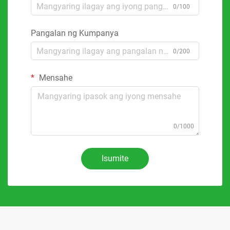
0/100
Pangalan ng Kumpanya
0/200
Mensahe
0/1000
Isumite