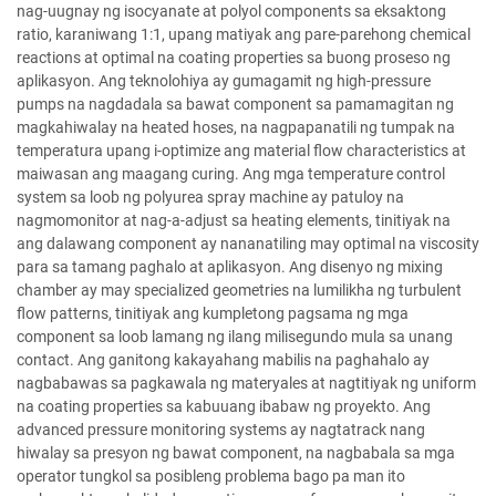
nag-uugnay ng isocyanate at polyol components sa eksaktong
ratio, karaniwang 1:1, upang matiyak ang pare-parehong chemical
reactions at optimal na coating properties sa buong proseso ng
aplikasyon. Ang teknolohiya ay gumagamit ng high-pressure
pumps na nagdadala sa bawat component sa pamamagitan ng
magkahiwalay na heated hoses, na nagpapanatili ng tumpak na
temperatura upang i-optimize ang material flow characteristics at
maiwasan ang maagang curing. Ang mga temperature control
system sa loob ng polyurea spray machine ay patuloy na
nagmomonitor at nag-a-adjust sa heating elements, tinitiyak na
ang dalawang component ay nananatiling may optimal na viscosity
para sa tamang paghalo at aplikasyon. Ang disenyo ng mixing
chamber ay may specialized geometries na lumilikha ng turbulent
flow patterns, tinitiyak ang kumpletong pagsama ng mga
component sa loob lamang ng ilang milisegundo mula sa unang
contact. Ang ganitong kakayahang mabilis na paghahalo ay
nagbabawas sa pagkawala ng materyales at nagtitiyak ng uniform
na coating properties sa kabuuang ibabaw ng proyekto. Ang
advanced pressure monitoring systems ay nagtatrack nang
hiwalay sa presyon ng bawat component, na nagbabala sa mga
operator tungkol sa posibleng problema bago pa man ito