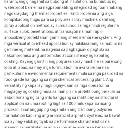
karaniwang ginagamit sa bubong at insulation, na bumubuo ng
waterproof barrier na nagpapanatili ng integridad ng foam habang
nagdaragdag ng thermal properties. Hindi problema ang mga
komplikadong hugis para sa polyurea spray machine, dahil ang
spray application method ay sumusunod sa mga hindi regular na
surface, sulok, penetrations, at transisyon na mahirap o
imposibleng protektahan gamit ang sheet membrane system. Ang
mga vertical at overhead application ay nakikinabang sa mabilis na
gel time ng material, na nag-iiba sa pagbagsak o pagtulo na
nakompromiso ang uniformidad at consistency ng kapal ng
coating. Kayang gamitin ang polyurea spray machine sa parehong
loob at labas, na may mga formulation na available para sa
partikular na environmental requirements mula sa mga pasilidad na
food-grade hanggang sa mga chemical processing plant. Ang
versatility ng kapal ay nagbibigay-daan sa mga operator na
maglagay ng coating mula sa manipis na protektibong pelikula na
aabot lamang ng ilang mils hanggang sa matitibay na structural
application na umaabot ng higit sa 1000 mils kapal sa iisang
proseso. Tinatanggap ng kagamitan ang iba't ibang polyurea
formulation kabilang ang aromatic at aliphatic systems, na bawat
isa ay nag-aalok ng tiyak na performance characteristics na
inaayon sa partikular na aplikasyon at exposure sa kapaligiran.