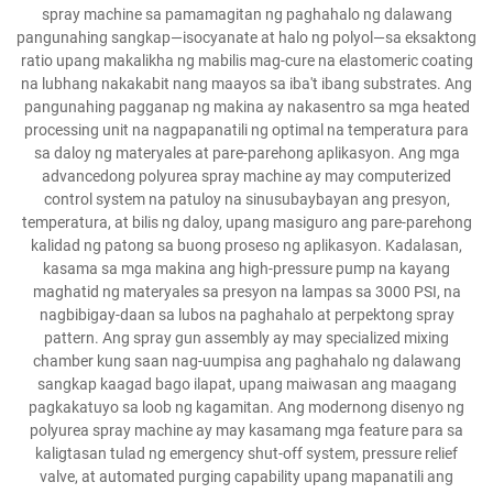
spray machine sa pamamagitan ng paghahalo ng dalawang
pangunahing sangkap—isocyanate at halo ng polyol—sa eksaktong
ratio upang makalikha ng mabilis mag-cure na elastomeric coating
na lubhang nakakabit nang maayos sa iba't ibang substrates. Ang
pangunahing pagganap ng makina ay nakasentro sa mga heated
processing unit na nagpapanatili ng optimal na temperatura para
sa daloy ng materyales at pare-parehong aplikasyon. Ang mga
advancedong polyurea spray machine ay may computerized
control system na patuloy na sinusubaybayan ang presyon,
temperatura, at bilis ng daloy, upang masiguro ang pare-parehong
kalidad ng patong sa buong proseso ng aplikasyon. Kadalasan,
kasama sa mga makina ang high-pressure pump na kayang
maghatid ng materyales sa presyon na lampas sa 3000 PSI, na
nagbibigay-daan sa lubos na paghahalo at perpektong spray
pattern. Ang spray gun assembly ay may specialized mixing
chamber kung saan nag-uumpisa ang paghahalo ng dalawang
sangkap kaagad bago ilapat, upang maiwasan ang maagang
pagkakatuyo sa loob ng kagamitan. Ang modernong disenyo ng
polyurea spray machine ay may kasamang mga feature para sa
kaligtasan tulad ng emergency shut-off system, pressure relief
valve, at automated purging capability upang mapanatili ang