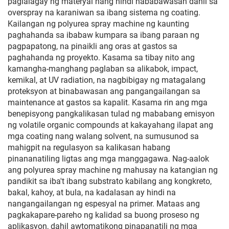
paglalagay ng materyal nang hindi nababawasan dahil sa
overspray na karaniwan sa ibang sistema ng coating.
Kailangan ng polyurea spray machine ng kaunting
paghahanda sa ibabaw kumpara sa ibang paraan ng
pagpapatong, na pinaikli ang oras at gastos sa
paghahanda ng proyekto. Kasama sa tibay nito ang
kamangha-manghang paglaban sa alikabok, impact,
kemikal, at UV radiation, na nagbibigay ng matagalang
proteksyon at binabawasan ang pangangailangan sa
maintenance at gastos sa kapalit. Kasama rin ang mga
benepisyong pangkalikasan tulad ng mababang emisyon
ng volatile organic compounds at kakayahang ilapat ang
mga coating nang walang solvent, na sumusunod sa
mahigpit na regulasyon sa kalikasan habang
pinananatiling ligtas ang mga manggagawa. Nag-aalok
ang polyurea spray machine ng mahusay na katangian ng
pandikit sa iba't ibang substrato kabilang ang kongkreto,
bakal, kahoy, at bula, na kadalasan ay hindi na
nangangailangan ng espesyal na primer. Mataas ang
pagkakapare-pareho ng kalidad sa buong proseso ng
aplikasyon, dahil awtomatikong pinapanatili ng mga