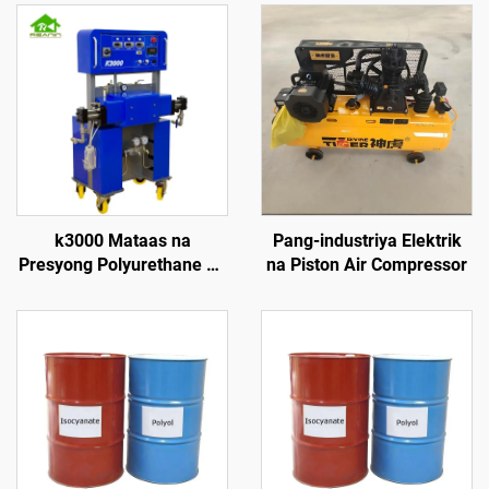
k3000 Mataas na
Pang-industriya Elektrik
Presyong Polyurethane na
na Piston Air Compressor
Nagpapaimbulog na
Makina para sa
Pagkakabukod ng Pader
at Pag-spray sa Bubong