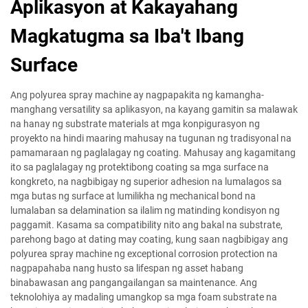
Aplikasyon at Kakayahang
Magkatugma sa Iba't Ibang
Surface
Ang polyurea spray machine ay nagpapakita ng kamangha-
manghang versatility sa aplikasyon, na kayang gamitin sa malawak
na hanay ng substrate materials at mga konpigurasyon ng
proyekto na hindi maaring mahusay na tugunan ng tradisyonal na
pamamaraan ng paglalagay ng coating. Mahusay ang kagamitang
ito sa paglalagay ng protektibong coating sa mga surface na
kongkreto, na nagbibigay ng superior adhesion na lumalagos sa
mga butas ng surface at lumilikha ng mechanical bond na
lumalaban sa delamination sa ilalim ng matinding kondisyon ng
paggamit. Kasama sa compatibility nito ang bakal na substrate,
parehong bago at dating may coating, kung saan nagbibigay ang
polyurea spray machine ng exceptional corrosion protection na
nagpapahaba nang husto sa lifespan ng asset habang
binabawasan ang pangangailangan sa maintenance. Ang
teknolohiya ay madaling umangkop sa mga foam substrate na