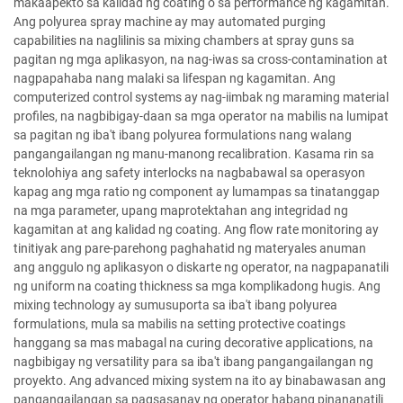
makaapekto sa kalidad ng coating o sa performance ng kagamitan.
Ang polyurea spray machine ay may automated purging
capabilities na naglilinis sa mixing chambers at spray guns sa
pagitan ng mga aplikasyon, na nag-iwas sa cross-contamination at
nagpapahaba nang malaki sa lifespan ng kagamitan. Ang
computerized control systems ay nag-iimbak ng maraming material
profiles, na nagbibigay-daan sa mga operator na mabilis na lumipat
sa pagitan ng iba't ibang polyurea formulations nang walang
pangangailangan ng manu-manong recalibration. Kasama rin sa
teknolohiya ang safety interlocks na nagbabawal sa operasyon
kapag ang mga ratio ng component ay lumampas sa tinatanggap
na mga parameter, upang maprotektahan ang integridad ng
kagamitan at ang kalidad ng coating. Ang flow rate monitoring ay
tinitiyak ang pare-parehong paghahatid ng materyales anuman
ang anggulo ng aplikasyon o diskarte ng operator, na nagpapanatili
ng uniform na coating thickness sa mga komplikadong hugis. Ang
mixing technology ay sumusuporta sa iba't ibang polyurea
formulations, mula sa mabilis na setting protective coatings
hanggang sa mas mabagal na curing decorative applications, na
nagbibigay ng versatility para sa iba't ibang pangangailangan ng
proyekto. Ang advanced mixing system na ito ay binabawasan ang
pangangailangan sa pagsasanay ng operator habang pinananatili