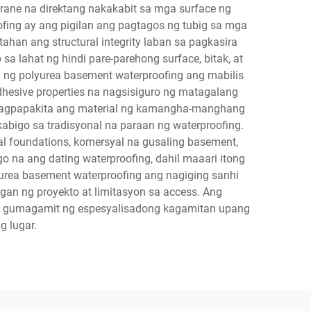
ane na direktang nakakabit sa mga surface ng
ofing ay ang pigilan ang pagtagos ng tubig sa mga
ahan ang structural integrity laban sa pagkasira
lahat ng hindi pare-parehong surface, bitak, at
n ng polyurea basement waterproofing ang mabilis
hesive properties na nagsisiguro ng matagalang
l. Nagpapakita ang material ng kamangha-manghang
kabigo sa tradisyonal na paraan ng waterproofing.
l foundations, komersyal na gusaling basement,
igo na ang dating waterproofing, dahil maaari itong
yurea basement waterproofing ang nagiging sanhi
ngan ng proyekto at limitasyon sa access. Ang
 ay gumagamit ng espesyalisadong kagamitan upang
 lugar.