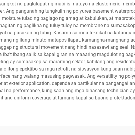
sangkot ng paglalapat ng mabilis matuyo na elastomeric membr
ayer. Ang pangunahing tungkulin ng polyurea basement waterpro
 moisture tulad ng paglago ng amag at kabulukan, at maprotekt
gitan ng paglikha ng tuluy-tuloy na membrane na sumasakop sa 
syal na pasukan ng tubig. Kasama sa mga teknikal na katangia
amang ng ilang minuto matapos ilapat, kamangha-manghang ad
matanggap ng structural movement nang hindi nasasawi ang sea
a iba't ibang salik sa kapaligiran na maaaring magdulot ng pag
fing ay sumasakop sa maraming sektor, kabilang ang residentia
. Lalo itong epektibo sa mga retrofit na sitwasyon kung saan nab
rface nang walang masusing pagwasak. Ang versatility ng pol
 at exterior application, depende sa partikular na pangangaila
timal na performance, kung saan ang mga bihasang technician
t ang uniform coverage at tamang kapal sa buong protektadong