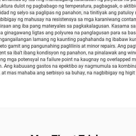
ktura dulot ng pagbabago ng temperatura, pagbagsak, o aktib
gridad ng selyo sa paglipas ng panahon, na tinitiyak ang patul
bibigay ng mahusay na resistensya sa mga karaniwang contam
ng siraan ang iba pang materyales sa pagkakalagusan. Kasama
 na ginagawang ligtas ang polyurea na panglagusan para sa ba
nangangailangan lamang ng kaunting paghahanda ng ibabaw kump
reto gamit ang pangunahing paglilinis at minor repairs. Ang pag
nt sa iba't ibang kondisyon ng panahon, na pinalawak ang wind
 ng mga potensyal na failure point na kaugnay ng overlapped 
Ang kabuuang gastos na epektibo ay nagmumula sa kombinas
at mas mahaba ang serbisyo sa buhay, na nagbibigay ng hig