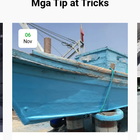
Mga Tip at Tricks
06
Nov