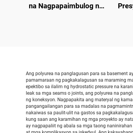
na Nagpapaimbulog na
Pres
Makina para sa
na N
Pagkakabukod sa
Bubong
Pagk
at P
Ang polyurea na panglagusan para sa basement ay
pamamaraan ng pagkakalagusan sa maraming maha
epektibo sa ilalim ng hydrostatic pressure na ka
leak sa mga seams o joints, ang polyurea na pang
ng koneksyon. Nagpapakita ang materyal ng kaman
pangangailangan para sa madalas na pagmamintri o 
nakaiwas sa paulit-ulit na gastos sa pagkakalagus
kung saan ang karamihan ng mga proyekto ay nata
ay nagpapaliit ng abala sa mga taong naninirahan
at mga komplikasyon sa iskedyul. Ang kakayahang