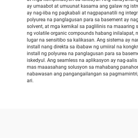
ay umaabot at umuunat kasama ang galaw ng istru
ay nag-iiba ng pagkabali at nagpapanatili ng inte
polyurea na panglagusan para sa basement ay nag
solvent, at mga kemikal sa paglilinis na maaari
ng volatile organic compounds habang inilalapat,
lugar na sensitibo sa kalikasan. Ang sistema ay 
install nang direkta sa ibabaw ng umiiral na kongk
install ng polyurea na panglagusan para sa baseme
iskedyul. Ang seamless na aplikasyon ay nag-aalis
mas maaasahang solusyon sa mahabang panahon. 
nabawasan ang pangangailangan sa pagmamintri, 
ari.