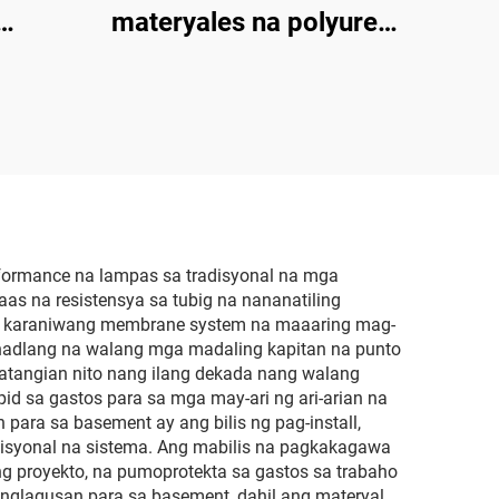
materyales na polyurea
na waterproof at anti-
corrosion
formance na lampas sa tradisyonal na mga
na resistensya sa tubig na nananatiling
 mga karaniwang membrane system na maaaring mag-
a hadlang na walang mga madaling kapitan na punto
atangian nito nang ilang dekada nang walang
id sa gastos para sa mga may-ari ng ari-arian na
para sa basement ay ang bilis ng pag-install,
disyonal na sistema. Ang mabilis na pagkakagawa
ng proyekto, na pumoprotekta sa gastos sa trabaho
nglagusan para sa basement, dahil ang materyal