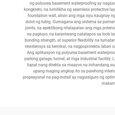
ng polyurea basement waterproofing ay nagsa
kongkreto, na lumilikha ng seamless protective l
foundation wall, alisin ang mga isyu kaugnay ng
dulot ng tubig. Gumagana ang sistema sa pamama
joints, na epektibong nilalapatan ang mga poten
na pagtuyo, na karaniwang natatapos sa loob l
bonding strength, at superior flexibility na tu
resistensya sa kemikal, na nagpoprotekta laban s
Ang aplikasyon ng polyurea basement waterproo
parking garage, tunnel, at mga industrial facility
ilapat nang direkta sa maayos na inihandang su
upang maging angkop ito sa parehong interior
propesyonal na pag-install ay nagsisiguro ng op
makami