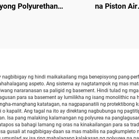
yong Polyurethane
na Piston Air
agpapaimbulog na
Compressor
Makina para sa
akabukod ng Pader
ag-spray sa Bubong
 nagbibigay ng hindi maikakailang mga benepisyong pang-per
halagang aspeto. Ang sistema ay nagtatampok ng mas mataas 
raniwang nararanasan sa paligid ng basement. Hindi tulad ng
lagusan para sa basement ay lumilikha ng isang monolithic n
gha-manghang katatagan, na nagpapanatili ng protektibong k
kapalit. Ang tagal na ito ay direktang nagbubunga ng pagtitip
an. Isa pang malaking kalamangan ng polyurea na panglagusan 
tapos sa bahagi lamang ng oras na kinakailangan para sa tra
 sa gusali at nagbibigay-daan sa mas mabilis na pagkumpleto 
 umunlad ay isa ring mahalagang kalakasan ng polyurea na pa