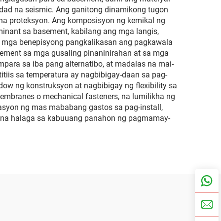
idad na seismic. Ang ganitong dinamikong tugon
oy na proteksyon. Ang komposisyon ng kemikal ng
inant sa basement, kabilang ang mga langis,
 sa mga benepisyong pangkalikasan ang pagkawala
sement sa mga gusaling pinaninirahan at sa mga
ara sa iba pang alternatibo, at madalas na mai-
titiis sa temperatura ay nagbibigay-daan sa pag-
ow ng konstruksyon at nagbibigay ng flexibility sa
membranes o mechanical fasteners, na lumilikha ng
yon ng mas mababang gastos sa pag-install,
it na halaga sa kabuuang panahon ng pagmamay-