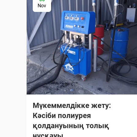
Nov
Мүкеммелдікке жету:
Кәсіби полиурея
қолдануының толық
нұсқауы