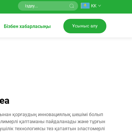
KK
Ұсыныс алу
Бізбен хабарласыңы
еа
қымынан қорғаудың инновациялық шешімі болып
полимерлі қаптаманы пайдаланады және тұрғын
ушілік технологиясы тез қатаятын эластомерлі