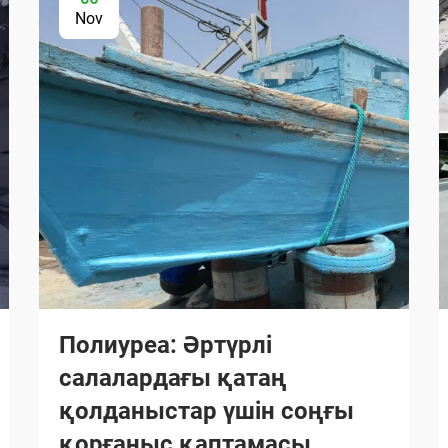
Nov
Полиуреа: Әртүрлі
салалардағы қатаң
қолданыстар үшін соңғы
қорғаныс қаптамасы