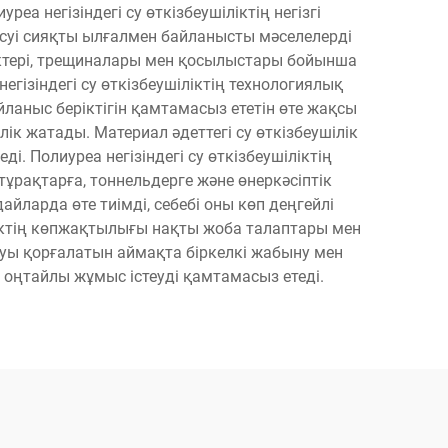
а негізіндегі су өткізбеушіліктің негізгі
суі сияқты ылғалмен байланысты мәселелерді
тіктері, трещиналары мен қосылыстары бойынша
гізіндегі су өткізбеушіліктің технологиялық
йланыс беріктігін қамтамасыз ететін өте жақсы
к жатады. Материал әдеттегі су өткізбеушілік
. Полиуреа негізіндегі су өткізбеушіліктің
ұрақтарға, тоннельдерге және өнеркәсіптік
айларда өте тиімді, себебі оны көп деңгейлі
ліктің көпжақтылығы нақты жоба талаптары мен
туы қорғалатын аймақта біркелкі жабыну мен
оңтайлы жұмыс істеуді қамтамасыз етеді.