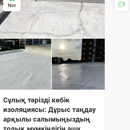
Nov
Сұлық тәрізді көбік
изоляциясы: Дұрыс таңдау
арқылы салымыңыздың
толық мүмкіндігін ашу