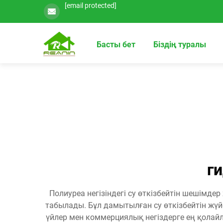
[email protected]
Басты бет
Біздің туралы
г
Полиуреа негізіндегі су өткізбейтін шешімд
табылады. Бұл дамытылған су өткізбейтін жү
үйлер мен коммерциялық негіздерге ең қолайл