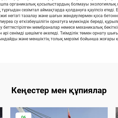
е ұшпа органикалық қосылыстардың болмауы экологиялық 
 тұрғыдан сезімтал аймақтарда қолдануға қауіпсіз етеді
жиі негізгі тазалау және шағын жөндеулермен қоса бетонн
лиуреа су өткізбеушілігін орнатуға мүмкіндік береді, құры
у беттестірілген мембраналар немесе механикалық бекіткі
 әрі сенімді шешімге әкеледі. Тиімділік төмен орнату шы
 туындайды және меншіктің толық мерзімі бойынша жоғары
Кеңестер мен құпиялар
06