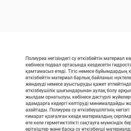
көбік ұстау
шат
жылуоқшаулау
машинасы
қыс
көбі
Полиуреа негізіндегі су өткізбейтін материал 
көбінесе подвал ортасында кездесетін гидрост
қамтамасыз етеді. Тігіс немесе бұйымдардың қ
өткізбейтін материал барлық байланыс нүктеле
жөндеуді немесе ауыстыруды қажет етпейтіндікт
өткізбеушілік шығындарынан аулақ болу арқыл
жылдам орнатылуы, көбінесе дәстүрлі жүйелер
адамдарға кедергі келтіруді минималдайды жә
азайтады. Полиуреа су өткізбеушілігінің негі
ғимарат қозғалған кезде материалдың серпім
өте келе герметиктілікті сақтауға мүмкіндік б
еріткіштер және басқа су өткізбеуші материа