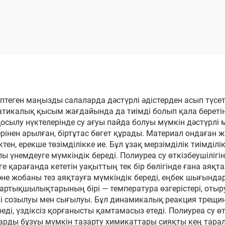
ырға брызгалау
компрессор
үшін жоғары
ымды полиуретан
к ұстау машинасы
көптеген маңызды салаларда дәстүрлі әдістерден асып түсе
атикалық қысым жағдайында да тиімді болып қала беретін, 
осылу нүктелерінде су ағуы пайда болуы мүмкін дәстүрлі
рінен арылған, біртұтас бөгет құрады. Материал ондаған ж
ен, ерекше төзімділікке ие. Бұл ұзақ мерзімділік тиімділ
ы үнемдеуге мүмкіндік береді. Полиуреа су өткізбеушілі
ге қарағанда кететін уақыттың тек бір бөлігінде ғана ая
не жобаны тез аяқтауға мүмкіндік береді, еңбек шығындар
згі артықшылықтарының бірі — температура өзгерістері, от
ді созылуы мен сығылуы. Бұл динамикалық реакция трещ
ереді, үздіксіз қорғанысты қамтамасыз етеді. Полиуреа су 
лдарды бұзуы мүмкін тазарту химикаттары сияқты кең тар