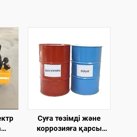
ектр
Суға төзімді және
а
коррозияға қарсы