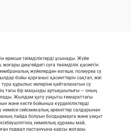
ы
полиуреа шикізат
химикаттары
тін ерекше тиімділіктерді ұсынады. Жүйе
жоғары деңгейдегі суға төзімділік қасиетін
 мембраналық жүйелерден өзгеше, полиуреа су
ылдар бойы қорғаныс қасиеттерін сақтап, жиі
ік тура құрылыс иелеріне қайталанатын су
гінің тағы бір маңызды артықшылығы — оның
қталады. Жылдам қату уақыты ғимараттағы
ын және кесте бойынша күрделіліктерді
ыру немесе сейсмикалық әрекеттер салдарынан
инаның пайда болуын болдырмауға және уақыт
өткізбеушілігінің химиялық құрамы май,
алған подвал ластануына қарсы жоғары