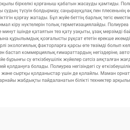
рқылы біркелкі қорғаныш қабатын жасауды қамтиды. Полиуре
 судың түсуін болдырмау, саңырауқұлақ пен плесеньнің ө
ктігін қорғау жатады. Бұл жүйе беттің барлық тегіс емес
ал кіру нүктелерін толық герметизациялайды. Полиуреа не
 минут ішінде қатаятын тез қату уақыты, ұзақ мерзімді ба
ына құрылымдық қозғалысты рұқсат ететін ерекше икемділі
лі экологиялық факторларға қарсы өте төзімді болып келеді
н бастап коммерциялық ғимараттардың негіздеріне, автот
үйе бұрынғы су өткізбеушілік жүйелер сәтсіз аяқталған жағд
ей қолдануға болады. Полиуреа негізіндегі су өткізбеуші
і және сыртқы қолданыстар үшін де қолайлы. Маман орна
рнайы жабдықты пайдаланатын білікті техниктер арқылы 