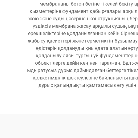
мембрананы бетон бетіне тікелей бекіту а
қызметтеріне фундамент қабырғалары арқылы
жою және судың әсерінен конструкцияның бері
үздіксіз мембрана жасау арқылы судың ықтим
ерекшеліктеріне қолданылғаннан кейін бірнеше
жабысу қасиеттері және герметиктің бұзылмау
әдістерін қолдануды қиындата алатын әртүр
қолданылу аясы тұрғын үй фундаменттеріне
объектілерге дейін кеңінен таралған. Бұл ж
ыдыратусыз дұрыс дайындалған беттерге тікел
қолжетімділік шектеулеріне байланысты ішк
дұрыс қалыңдықты қамтамасыз ету үшін а