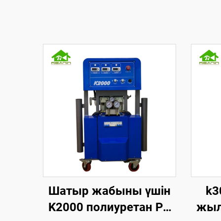
Шатыр жабыны үшін
k3
K2000 полиуретан PU
жыл