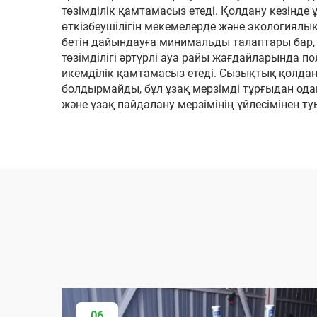
төзімділік қамтамасыз етеді. Қолдану кезінд
өткізбеушілігін мекемелерде және экологиялық
бетін дайындауға минимальды талаптары бар, 
төзімділігі әртүрлі ауа райы жағдайларында по
икемділік қамтамасыз етеді. Сызықтық қолдан
болдырмайды, бұл ұзақ мерзімді тұрғыдан одан
және ұзақ пайдалану мерзімінің үйлесімінен
06