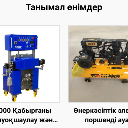
Танымал өнімдер
000 Қабырғаны
Өнеркәсіптік эл
уоқшаулау және
поршенді ау