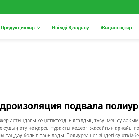
Продукциялар
Өнімді Қолдану
Жаңалықтар
идроизоляция подвала полиур
ер жер астындағы кеңістіктерді ылғалдың түсуі мен су за
йе судың өтуіне қарсы тұрақты кедергі жасайтын арнайы 
ы таңдау болып табылады. Полиуреа негізіндегі су өткізбе