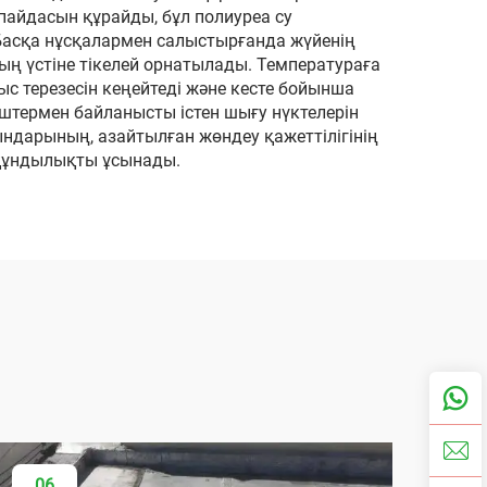
пайдасын құрайды, бұл полиуреа су
. Басқа нұсқалармен салыстырғанда жүйенің
ың үстіне тікелей орнатылады. Температураға
лыс терезесін кеңейтеді және кесте бойынша
штермен байланысты істен шығу нүктелерін
ғындарының, азайтылған жөндеу қажеттілігінің
 құндылықты ұсынады.
06