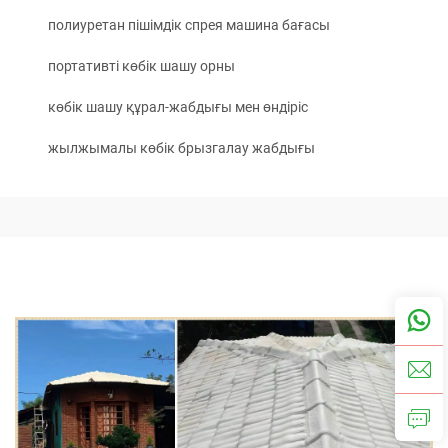
полиуретан пішімдік спрея машина бағасы
портативті көбік шашу орны
көбік шашу құрал-жабдығы мен өндіріс
жылжымалы көбік брызгалау жабдығы