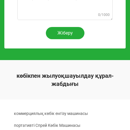
0/1000
Жіберу
көбікпен жылуоқшауылдау құрал-
жабдығы
коммерциялық көбік енгізу машинасы
портативті Спрей Көбік Машинасы