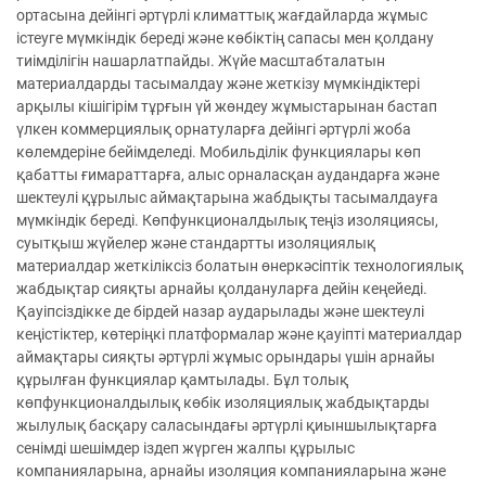
ортасына дейінгі әртүрлі климаттық жағдайларда жұмыс
істеуге мүмкіндік береді және көбіктің сапасы мен қолдану
тиімділігін нашарлатпайды. Жүйе масштабталатын
материалдарды тасымалдау және жеткізу мүмкіндіктері
арқылы кішігірім тұрғын үй жөндеу жұмыстарынан бастап
үлкен коммерциялық орнатуларға дейінгі әртүрлі жоба
көлемдеріне бейімделеді. Мобильділік функциялары көп
қабатты ғимараттарға, алыс орналасқан аудандарға және
шектеулі құрылыс аймақтарына жабдықты тасымалдауға
мүмкіндік береді. Көпфункционалдылық теңіз изоляциясы,
суытқыш жүйелер және стандартты изоляциялық
материалдар жеткіліксіз болатын өнеркәсіптік технологиялық
жабдықтар сияқты арнайы қолдануларға дейін кеңейеді.
Қауіпсіздікке де бірдей назар аударылады және шектеулі
кеңістіктер, көтеріңкі платформалар және қауіпті материалдар
аймақтары сияқты әртүрлі жұмыс орындары үшін арнайы
құрылған функциялар қамтылады. Бұл толық
көпфункционалдылық көбік изоляциялық жабдықтарды
жылулық басқару саласындағы әртүрлі қиыншылықтарға
сенімді шешімдер іздеп жүрген жалпы құрылыс
компанияларына, арнайы изоляция компанияларына және