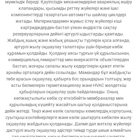
мүмкіндік береді. Қауіпсіздік механизмдеріне авариялық өшіру
клапандары, қысымды реттеу жүйелері және ішкі
компоненттерді тазартатын автоматты шайлау циклдері
жатады. Материалдармен жұмыс істеу жүйелері кіші
картридждерден бастап үлкен өндірістік сақтау
резервуарларына дейінгі әртүрлі ыдыстарды қамтиды.
Жабдық ашық және жабық ұяшықты түрлерін қоса алғанда,
әртүрлі жылу оқшаулау талаптары үшін бірнеше көбік
құрамын қолдайды. Қолдану аясы тұрғын үй құрылысынан,
коммерциялық ғимараттар мен өнеркәсіптік объектілерден
бастап, жоғары сапалы жылу кедергілерін қажет ететін
арнайы орталарға дейін созылады. Мамандар бұл жабдықты
төбе арасын оқшаулау, қабырға бос орындарын толтыру, жер
асты бөлмелерін герметизациялау және HVAC желдеткіш
құбырларын оқшаулау үшін пайдаланады. Оның
көпжақтылығы көбік су өткізбейтін мембраналар мен
құрылымдық күшейту жасайтын шатыр қолданыстарына
дейін жетеді. Теңіз және көлік салалары кемелердің корпусына,
суытқыш контейнерлерге және көлік шығаруға көбікпен жылу
оқшаулау жабдығын қолданады. Дәлме-дәл жеткізу жүйелері
дәстүрлі жылу оқшаулау әдістері тиімді түрде шеше алмайтын
тар кеңістіктерге, қисық беттерге және күрделі сәулеттік