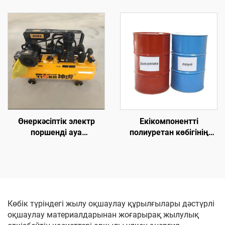
шатырға брызгалау үшін
гидравликалық
жоғары қысымды
полиуретан және
полиуретан көбік ұстау
полиуреа көбік ұстау
машинасы
жабыны машинасы
Өнеркәсіптік электр
Екікомпонентті
поршенді ауа
полиуретан көбігінің
компрессоры
жылу оқшаулау
химикаттары
Көбік түріндегі жылу оқшаулау құрылғылары дәстүрлі
оқшаулау материалдарынан жоғарырақ жылулық