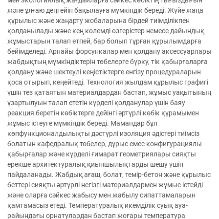
мен экологиялық жағдайларға сәйкес көбіктің тығыздығын
және ұлғаю деңгейін бақылауға мүмкіндік береді. Жүйе жаңа
құрылыс және жаңарту жобаларына бірдей тиімділікпен
қолданылады және кең көлемді өзгерістер немесе дайындық
жұмыстарын талап етпей, бар болып тұрған құрылымдарға
бейімделеді. Арнайы форсункалар мен қолдану аксессуарлары
жабдықтың мүмкіндіктерін төбелерге бүрку, тік қабырғаларға
қолдану және шектеулі кеңістіктерге енгізу процедураларын
қоса отырып, кеңейтеді. Технология жылдам құрылыс графигі
үшін тез қатаятын материалдардан бастап, жұмыс уақытының
ұзартылуын талап ететін күрделі қолданулар үшін баяу
реакция беретін көбіктерге дейінгі әртүрлі көбік құрамымен
жұмыс істеуге мүмкіндік береді. Мамандар бұл
көпфункционалдылықты дәстүрлі изоляция әдістері тиімсіз
болатын кафедралық төбелер, дұрыс емес конфигурациялы
қабырғалар және күрделі ғимарат геометриялары сияқты
ерекше архитектуралық қиыншылықтарды шешу үшін
пайдаланады. Жабдық ағаш, болат, темір-бетон және құрылыс
беттері сияқты әртүрлі негізгі материалдармен жұмыс істейді
және оларға сәйкес жабысу мен жабылу сипаттамаларын
қамтамасыз етеді. Температуралық икемділік суық ауа-
райындағы орнатулардан бастап жоғары температура