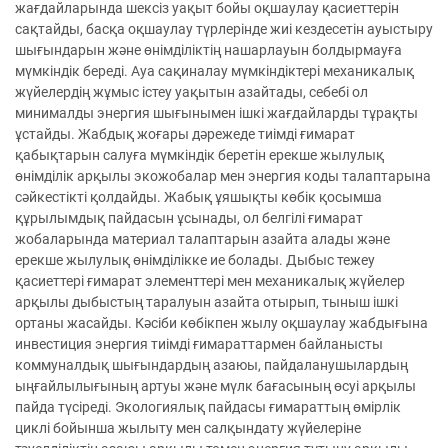
жағдайларында шексіз уақыт бойы оқшаулау қасиеттерін
сақтайды, басқа оқшаулау түрлерінде жиі кездесетін ауыстыру
шығындарын және өнімділіктің нашарлауын болдырмауға
мүмкіндік береді. Ауа сақиналау мүмкіндіктері механикалық
жүйелердің жұмыс істеу уақытын азайтады, себебі ол
минималды энергия шығынымен ішкі жағдайларды тұрақты
ұстайды. Жабдық жоғары дәрежеде тиімді ғимарат
қабықтарын салуға мүмкіндік беретін ерекше жылулық
өнімділік арқылы экожобалар мен энергия коды талаптарына
сәйкестікті қолдайды. Жабық ұяшықты көбік қосымша
құрылымдық пайдасын ұсынады, ол белгілі ғимарат
жобаларында материал талаптарын азайта алады және
ерекше жылулық өнімділікке ие болады. Дыбыс тежеу
қасиеттері ғимарат элементтері мен механикалық жүйелер
арқылы дыбыстың таралуын азайта отырып, тыныш ішкі
ортаны жасайды. Кәсіби көбікпен жылу оқшаулау жабдығына
инвестиция энергия тиімді ғимараттармен байланысты
коммуналдық шығындардың азаюы, пайдаланушылардың
ыңғайлылығының артуы және мүлк бағасының өсуі арқылы
пайда түсіреді. Экологиялық пайдасы ғимараттың өмірлік
циклі бойынша жылыту мен салқындату жүйелеріне