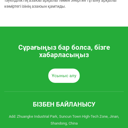
тәуелділіктің азаюы арқылы төмен энергия тұтыну арқылы
көміртегі ізінің азаюын қамтиды.
Сұрағыңыз бар болса, бізге
хабарласыңыз
Ұсыныс алу
БІЗБЕН БАЙЛАНЫСУ
Add: Zhuangke Industrial Park, Suncun Town High-Tech Zone, Jinan,
Shandong, China