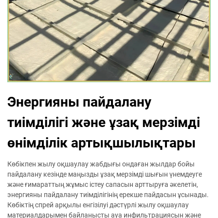
Энергияны пайдалану
тиімділігі және ұзақ мерзімді
өнімділік артықшылықтары
Көбікпен жылу оқшаулау жабдығы ондаған жылдар бойы
пайдалану кезінде маңызды ұзақ мерзімді шығын үнемдеуге
және ғимараттың жұмыс істеу сапасын арттыруға әкелетін,
энергияны пайдалану тиімділігінің ерекше пайдасын ұсынады.
Көбіктің спрей арқылы енгізілуі дәстүрлі жылу оқшаулау
материалдарымен байланысты ауа инфильтрациясын және