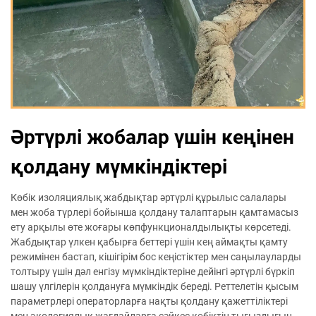
Әртүрлі жобалар үшін кеңінен
қолдану мүмкіндіктері
Көбік изоляциялық жабдықтар әртүрлі құрылыс салалары
мен жоба түрлері бойынша қолдану талаптарын қамтамасыз
ету арқылы өте жоғары көпфункционалдылықты көрсетеді.
Жабдықтар үлкен қабырға беттері үшін кең аймақты қамту
режимінен бастап, кішігірім бос кеңістіктер мен саңылауларды
толтыру үшін дәл енгізу мүмкіндіктеріне дейінгі әртүрлі бүркіп
шашу үлгілерін қолдануға мүмкіндік береді. Реттелетін қысым
параметрлері операторларға нақты қолдану қажеттіліктері