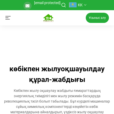
[email protected]
KK
Ұсыныс алу
көбікпен жылуоқшауылдау
құрал-жабдығы
Көбікпен жылу оқшаулау жабдығы ғимараттардың
энергиялық тиімділігі мен жылу режимін басқаруда
революциялық тәсіл болып табылады. Бұл күрделі машиналар
сұйық химиялық компоненттерді кеңейетін көбік
материалдарына айналдырып, үздіксіз жылу оқшаулау