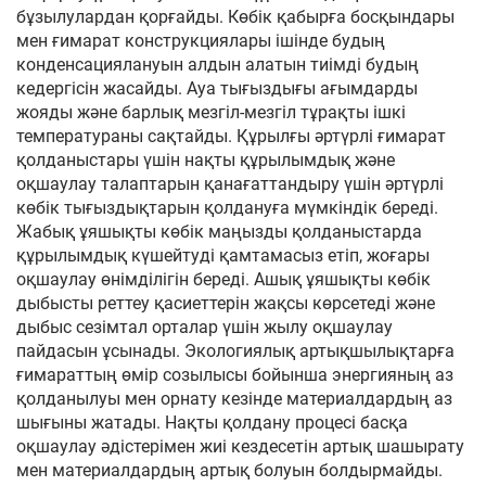
бұзылулардан қорғайды. Көбік қабырға босқындары
мен ғимарат конструкциялары ішінде будың
конденсациялануын алдын алатын тиімді будың
кедергісін жасайды. Ауа тығыздығы ағымдарды
жояды және барлық мезгіл-мезгіл тұрақты ішкі
температураны сақтайды. Құрылғы әртүрлі ғимарат
қолданыстары үшін нақты құрылымдық және
оқшаулау талаптарын қанағаттандыру үшін әртүрлі
көбік тығыздықтарын қолдануға мүмкіндік береді.
Жабық ұяшықты көбік маңызды қолданыстарда
құрылымдық күшейтуді қамтамасыз етіп, жоғары
оқшаулау өнімділігін береді. Ашық ұяшықты көбік
дыбысты реттеу қасиеттерін жақсы көрсетеді және
дыбыс сезімтал орталар үшін жылу оқшаулау
пайдасын ұсынады. Экологиялық артықшылықтарға
ғимараттың өмір созылысы бойынша энергияның аз
қолданылуы мен орнату кезінде материалдардың аз
шығыны жатады. Нақты қолдану процесі басқа
оқшаулау әдістерімен жиі кездесетін артық шашырату
мен материалдардың артық болуын болдырмайды.