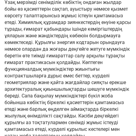
Ұзақ мерзімді сенімділік көбіктің ондаған жылдар
бойы өз қасиеттерін сақтап, ауыстыру немесе қызмет
көрсету талаптарынсыз жұмыс істеуін қамтамасыз
етеді. Химиялық құрамдар зиянкестердің енуіне қарсы
тұрады, ғимарат қабындары ішінде кеміргіштердің
ұяларын және жәндіктердің көбеюін болдырмауға
көмектеседі. Құрылғы энергия кодтарын орындауға
немесе олардан да жоғары деңгейге жетуге мүмкіндік
беретін өте тиімді ғимараттар салу арқылы тұрақты
ғимарат практикасын қолдайды. Көптеген
функцияналдық мүмкіндіктер жиынтығы
контрактшыларға дұрыс емес беттер, күрделі
геометриялар және қайта жағдайлар сияқты ерекше
архитектуралық қиыншылықтарды шешуге мүмкіндік
береді. Сапа бақылау мүмкіндіктері бүкіл жоба
бойынша көбіктің біркелкі қасиеттерін қамтамасыз
етеді және барлық өңделген аймақтарда біркелкі
жылулық өнімділікті сақтайды. Кәсіби деңгейдегі
құрылғы аз тоқтатулармен сенімді жұмыс істеуді
қамтамасыз етеді, күрделі құрылыс кестелері мен
қатаң жоба талаптарын қолдайды.