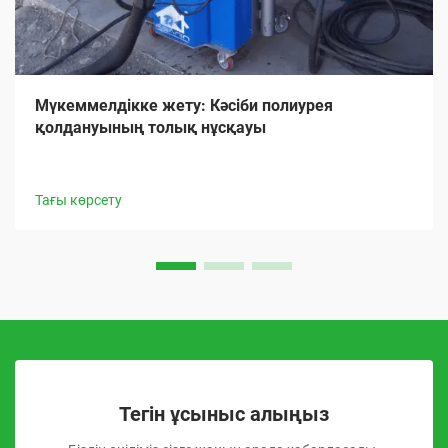
Мүкеммелдікке жету: Кәсіби полиурея
қолдануының толық нұсқауы
Тағы көрсету
Тегін ұсыныс алыңыз