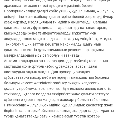
баптауларын сақтайды, операторларға әртүрлі көбік түрлері
арасында тез және тиімді ауысуға мүмкіндік береді.
Пропорционалдау дәлдігі көбік ұяшық құрылымына, жылулық
өнімділігіне және жабысу қасиеттеріне тікелей әсер етеді, бұлар
ұзақ мерзімді изоляцияның тиімділігін анықтайды. Сапаны
қамтамасыз ету функциялары араластыру қатынастарын,
қысымдарды және температураларды құжаттау мен
ақауларды жою мақсатында жазып алу мүмкіндігін қамтиды.
Технология шикізаттан көбіктің максималды шығымын
қамтамасыз ететін дұрыс химиялық реакциялар арқылы
материалдардың ысырап болуын азайтады.
Автоматтандырылған тазарту циклдері жүйенің тазалығын
сақтайды және әртүрлі көбік құрамдары арасындағы
ластанудың алдын алады. Дәл пропорционалдау
субстраттарға нашар көбік көтерілуі, тығыздықтың біркелкі
болмауы немесе жеткіліксіз жабысу сияқты кездесетін
қолдану проблемаларын жояды. Бұл технологиялық жетістік
ескі жабдықтарға қолдағы тәжірибеге және қолмен реттеуге
сүйенгенге қарағанда маңызды жақсарту болып табылады.
Нәтижесінде жылулық өнімділік, құрылымдық қасиеттер және
беріктік талаптары бойынша салалық стандарттарды тұрақты
түрде қанағаттандыратын немесе асып түсетін жоғары