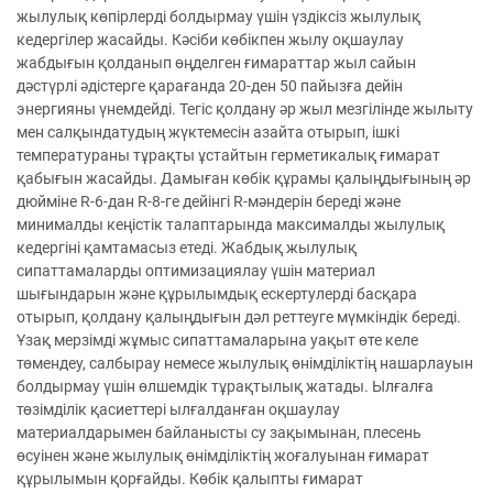
жылулық көпірлерді болдырмау үшін үздіксіз жылулық
кедергілер жасайды. Кәсіби көбікпен жылу оқшаулау
жабдығын қолданып өңделген ғимараттар жыл сайын
дәстүрлі әдістерге қарағанда 20-ден 50 пайызға дейін
энергияны үнемдейді. Тегіс қолдану әр жыл мезгілінде жылыту
мен салқындатудың жүктемесін азайта отырып, ішкі
температураны тұрақты ұстайтын герметикалық ғимарат
қабығын жасайды. Дамыған көбік құрамы қалыңдығының әр
дюйміне R-6-дан R-8-ге дейінгі R-мәндерін береді және
минималды кеңістік талаптарында максималды жылулық
кедергіні қамтамасыз етеді. Жабдық жылулық
сипаттамаларды оптимизациялау үшін материал
шығындарын және құрылымдық ескертулерді басқара
отырып, қолдану қалыңдығын дәл реттеуге мүмкіндік береді.
Ұзақ мерзімді жұмыс сипаттамаларына уақыт өте келе
төмендеу, салбырау немесе жылулық өнімділіктің нашарлауын
болдырмау үшін өлшемдік тұрақтылық жатады. Ылғалға
төзімділік қасиеттері ылғалданған оқшаулау
материалдарымен байланысты су зақымынан, плесень
өсуінен және жылулық өнімділіктің жоғалуынан ғимарат
құрылымын қорғайды. Көбік қалыпты ғимарат