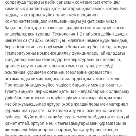
қолдануда тұрақты көбік сапасын қамтамасыз ететін дәл
химиялық араластыру қатынастарын қамтамасыз етеді. Бұл
алдыңғы қатарлы жүйе полиол мен изоцианат
компоненттерінің дәл мөлшерін нақты уақыт режимінде
бақылап, басқаратын жоғары дәлдіктегі сорғылар мен ағыс
өлшеуіштерден тұрады. Технология 1-2 пайызға дейінгі дәлдік
шектерін сақтайды, көбіктің өнімділігіне немесе құрылымдық
беріктігіне зиян келтіруі мүмкін болатын тербелістерді жояды.
Температураны компенсациялау функциялары айналадағы
жағдайлар мен материалдар температурасына негізделіп,
араластыру қатынастарын автоматты түрде реттейді,
осылайша қоршаған ортаның әсерлеріне қарамастан
оптимальды химиялық реакцияларды қамтамасыз етеді.
Пропорционалдау жүйесі үздіксіз бақылау мен автоматты
түзету арқылы дұрыс емес қатынас жағдайларын болдырмау
үшін бірнеше қосымша қауіпсіздік механизмдерін қамтиды.
Кәсіби жұмысшылар әртүрлі жоба жағдайлары мен материал
құрамында тұрақты нәтижелер алу үшін осы технологияға
сүйенеді. Жүйе қайта калибрлеуді немесе жабдықты өзгертуді
қажет етпей, әртүрлі көбік тығыздықтары мен құрамдарына
икемделеді. Микропроцессорлық басқару бірнеше рецепт