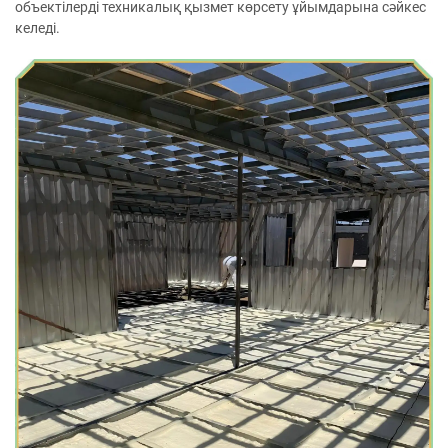
объектілерді техникалық қызмет көрсету ұйымдарына сәйкес
келеді.