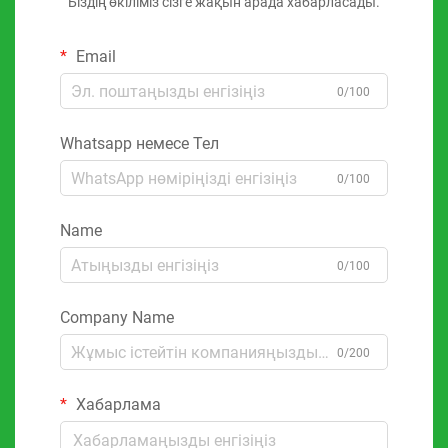
Біздің өкіліміз сізге жақын арада хабарласады.
Email
0/100
Whatsapp немесе Тел
0/100
Name
0/100
Company Name
0/200
Хабарлама