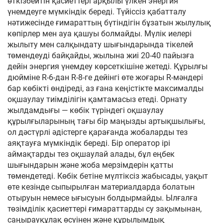
өткізбейтін қасиеттері арқылы үлкен энергия
үнемдеуге мүмкіндік береді. Түйіссіз қабатталу
нәтижесінде ғимараттың бүтіндігін бұзатын жылулық
көпірлер мен ауа қашуы болмайды. Мүлік иелері
жылыту мен салқындату шығындарында тікелей
төмендеуді байқайды, жылына жиі 20-40 пайызға
дейін энергия үнемдеу көрсеткішіне жетеді. Құрылғы
дюйміне R-6-дан R-8-ге дейінгі өте жоғары R-мәндері
бар көбікті өндіреді, аз ғана кеңістікте максималды
оқшаулау тиімділігін қамтамасыз етеді. Орнату
жылдамдығы — көбік түріндегі оқшаулау
құрылғыларының тағы бір маңызды артықшылығы,
ол дәстүрлі әдістерге қарағанда жобаларды тез
аяқтауға мүмкіндік береді. Бір оператор ірі
аймақтарды тез оқшаулай алады, бұл еңбек
шығындарын және жоба мерзімдерін қатты
төмендетеді. Көбік бетіне мүлтіксіз жабысады, уақыт
өте кезінде сыпырылған материалдарда болатын
отыруын немесе ығысуын болдырмайды. Ылғалға
төзімділік қасиеттері ғимараттарды су зақымынан,
саңырауқұлақ өсуінен және құрылымдық