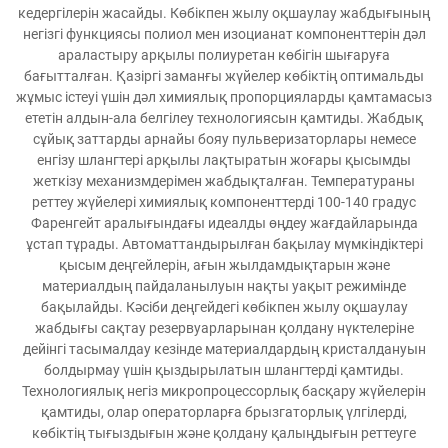
кедергілерін жасайды. Көбікпен жылу оқшаулау жабдығының
негізгі функциясы полиол мен изоцианат компоненттерін дәл
араластыру арқылы полиуретан көбігін шығаруға
бағытталған. Қазіргі заманғы жүйелер көбіктің оптимальды
жұмыс істеуі үшін дәл химиялық пропорцияларды қамтамасыз
ететін алдын-ала белгілеу технологиясын қамтиды. Жабдық
сұйық заттарды арнайы бояу пульверизаторлары немесе
енгізу шлангтері арқылы лақтыратын жоғары қысымды
жеткізу механизмдерімен жабдықталған. Температураны
реттеу жүйелері химиялық компоненттерді 100-140 градус
Фаренгейт аралығындағы идеалды өңдеу жағдайларында
ұстап тұрады. Автоматтандырылған бақылау мүмкіндіктері
қысым деңгейлерін, ағын жылдамдықтарын және
материалдың пайдаланылуын нақты уақыт режимінде
бақылайды. Кәсіби деңгейдегі көбікпен жылу оқшаулау
жабдығы сақтау резервуарларынан қолдану нүктелеріне
дейінгі тасымалдау кезінде материалдардың кристалдануын
болдырмау үшін қыздырылатын шлангтерді қамтиды.
Технологиялық негіз микропроцессорлық басқару жүйелерін
қамтиды, олар операторларға брызгаторлық үлгілерді,
көбіктің тығыздығын және қолдану қалыңдығын реттеуге