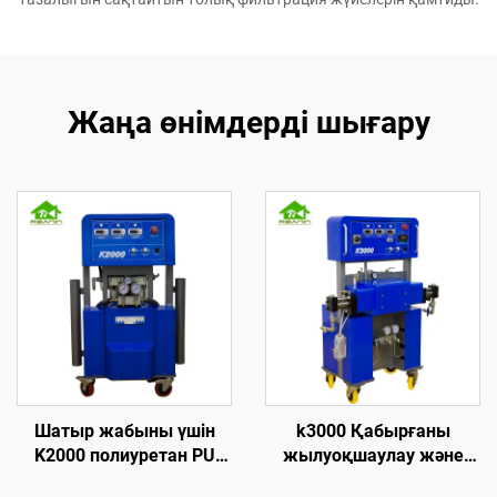
Жаңа өнімдерді шығару
Шатыр жабыны үшін
k3000 Қабырғаны
K2000 полиуретан PU
жылуоқшаулау және
көбік ұстау
шатырға брызгалау үшін