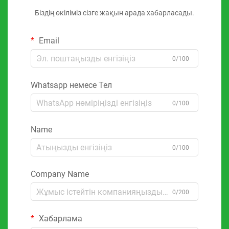
Біздің өкіліміз сізге жақын арада хабарласады.
Email
0/100
Whatsapp немесе Тел
0/100
Name
0/100
Company Name
0/200
Хабарлама