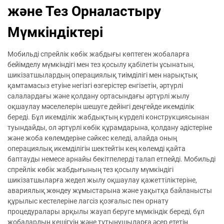
және Тез Орналастыру
Мүмкіндіктері
Мобильді спрейлік көбік жабдығы көптеген жобаларға
бейімделу мүмкіндігі мен тез қосылу қабілетін ұсынатын,
шикізатшылардың операциялық тиімділігі мен нарықтық
қамтамасыз етуіне негізгі өзгерістер енгізетін, әртүрлі
салалардағы және қолдану ортасындағы әртүрлі жылу
оқшаулау мәселелерін шешуге дейінгі деңгейде икемділік
береді. Бұл икемділік жабдықтың күрделі конструкциясынан
туындайды, ол әртүрлі көбік құрамдарына, қолдану әдістеріне
және жоба көлемдеріне сәйкес келеді, алайда оның
операциялық икемділігін шектейтін кең көлемді қайта
баптауды немесе арнайы бекітпелерді талап етпейді. Мобильді
спрейлік көбік жабдығының тез қосылу мүмкіндігі
шикізатшыларға жедел жылу оқшаулау қажеттіліктеріне,
авариялық жөндеу жұмыстарына және уақытқа байланысты
құрылыс кестелеріне лагсіз қозғалыс пен орнату
процедуралары арқылы жауап беруге мүмкіндік береді, бұл
жобалардың кешігуін және тұтынушыларға әсер ететін