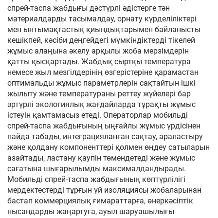
спрей-таспа жабдығы дәстүрлі әдістерге тән
материалдарды тасымалдау, орнату күрделіліктері
мен ынтымақтастық қиындықтарымен байланысты
кешікпей, кәсіби деңгейдегі мүмкіндіктерді тікелей
жұмыс алаңына әкелу арқылы жоба мерзімдерін
қатты қысқартады. Жабдық сыртқы температура
немесе жыл мезгілдерінің өзгерістеріне қарамастан
оптимальды жұмыс параметрлерін сақтайтын ішкі
жылыту және температураны реттеу жүйелері бар
әртүрлі экологиялық жағдайларда тұрақты жұмыс
істеуін қамтамасыз етеді. Операторлар мобильді
спрей-таспа жабдығының ыңғайлы жұмыс үрдісінен
пайда табады, интеграцияланған сақтау, араластыру
және қолдану компоненттері қолмен өңдеу сатыларын
азайтады, ластану қаупін төмендетеді және жұмыс
сағатына шығарылымды максималдандырады.
Мобильді спрей-таспа жабдығының көптүрлілігі
мердектестерді тұрғын үй изоляциясы жобаларынан
бастап коммерциялық ғимараттарға, өнеркәсіптік
нысандарды жаңартуға, ауыл шаруашылығы