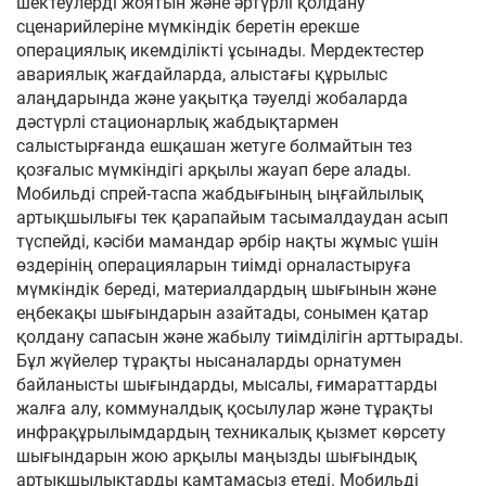
шектеулерді жоятын және әртүрлі қолдану
сценарийлеріне мүмкіндік беретін ерекше
операциялық икемділікті ұсынады. Мердектестер
авариялық жағдайларда, алыстағы құрылыс
алаңдарында және уақытқа тәуелді жобаларда
дәстүрлі стационарлық жабдықтармен
салыстырғанда ешқашан жетуге болмайтын тез
қозғалыс мүмкіндігі арқылы жауап бере алады.
Мобильді спрей-таспа жабдығының ыңғайлылық
артықшылығы тек қарапайым тасымалдаудан асып
түспейді, кәсіби мамандар әрбір нақты жұмыс үшін
өздерінің операцияларын тиімді орналастыруға
мүмкіндік береді, материалдардың шығынын және
еңбекақы шығындарын азайтады, сонымен қатар
қолдану сапасын және жабылу тиімділігін арттырады.
Бұл жүйелер тұрақты нысаналарды орнатумен
байланысты шығындарды, мысалы, ғимараттарды
жалға алу, коммуналдық қосылулар және тұрақты
инфрақұрылымдардың техникалық қызмет көрсету
шығындарын жою арқылы маңызды шығындық
артықшылықтарды қамтамасыз етеді. Мобильді