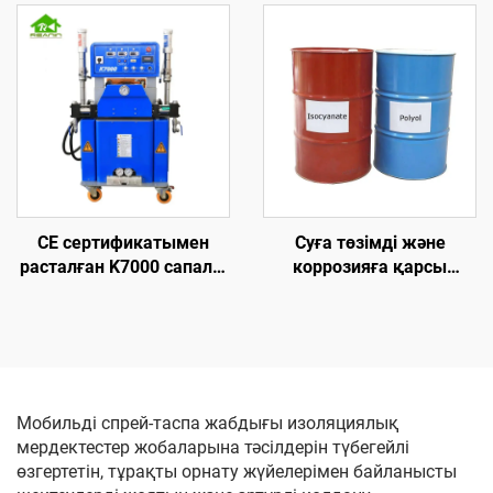
жылуоқшаулау
жоғары қысымды
машинасы
полиуретан көбік ұстау
машинасы
CE сертификатымен
Суға төзімді және
расталған K7000 сапалы
коррозияға қарсы
гидравликалық
полиуреа шикізат
полиуретан және
химикаттары
полиуреа көбік ұстау
жабыны машинасы
Мобильді спрей-таспа жабдығы изоляциялық
мердектестер жобаларына тәсілдерін түбегейлі
өзгертетін, тұрақты орнату жүйелерімен байланысты