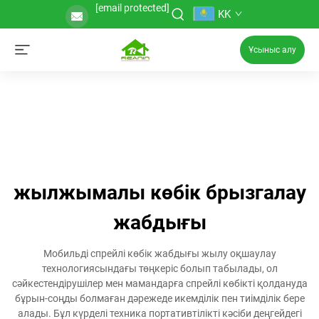
[email protected]
KK
Ұсыныс алу
жылжымалы көбік брызгалау
жабдығы
Мобильді спрейлі көбік жабдығы жылу оқшаулау
технологиясындағы төңкеріс болып табылады, ол
сәйкестендірушілер мен мамандарға спрейлі көбікті қолдануда
бұрын-соңды болмаған дәрежеде икемділік пен тиімділік бере
алады. Бұл күрделі техника портативтілікті кәсіби деңгейдегі