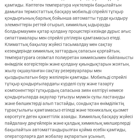
қамтиды. Көптеген температура нүктелерін бақылайтын
дамыған термостаттық басқару мобильді спрейлі тұтқыр
қондырғының барлық бойынша автоматты түрде қыздыру
элементтерін реттей отырып, химиялық ыдырауды
болдырмаумен қатар қолдану процестері кезінде дұрыс ағыс
сипаттамалары мен спрейлі үлгілерін қамтамасыз етеді.
Климаттық бақылау жүйесі тасымалдау мен сақтау
кезеңдерінде химиялық заттардың сапасын қорғайтын,
температураға сезімтал полиуретан химиясымен байланысты
өнімділік өзгерістерін және қолдану қиындықтарын жоятын,
жылу оқшауланған сақтау резервуарлары мен
қыздырылатын беру желілерін қамтиды. Мобильді спрейлі
тұтқыр қондырғылардағы күрделі сүзу және тазарту
компоненттері тұтқырдың сапасына зиян келтіруі немесе
қондырғыларда ақаулар туғызуы мүмкін сулы ластануды
және бөлшектерді алып тастайды, сондықтан өнімділіктің
тұрақтылығы қамтамасыз етіледі және техникалық қызмет
көрсетуге деген қажеттілік азаяды. Химиялық басқару жүйесі
пайдалану деңгейлерін және қалдық химиялық мөлшерлерді
бақылайтын автоматтандырылған қойма есебін қамтиды,
операторларға дәл жобалау ақпаратын ұсынып,