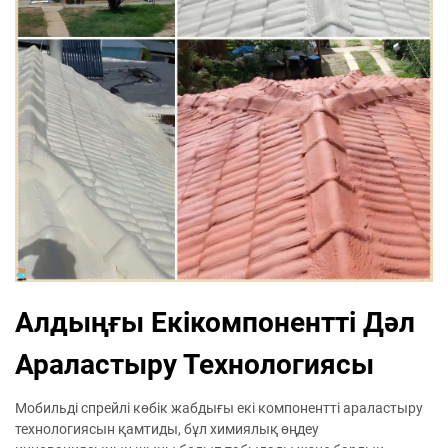
Алдыңғы Екікомпонентті Дәл
Араластыру Технологиясы
Мобильді спрейлі көбік жабдығы екі компонентті араластыру
технологиясын қамтиды, бұл химиялық өңдеу