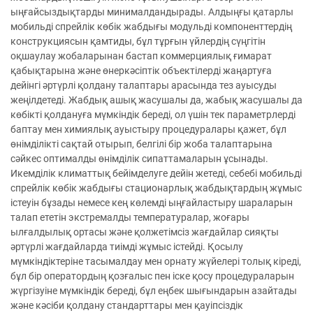
ыңғайсыздықтарды минималдандырады. Алдыңғы қатарлы
мобильді спрейлік көбік жабдығы модульді компоненттердің
конструкциясын қамтиды, бұл тұрғын үйлердің сүңгітін
оқшаулау жобаларынан бастап коммерциялық ғимарат
қабықтарына және өнеркәсіптік объектілерді жаңартуға
дейінгі әртүрлі қолдану талаптары арасында тез ауысуды
жеңілдетеді. Жабдық ашық жасушалы да, жабық жасушалы да
көбікті қолдануға мүмкіндік береді, ол үшін тек параметрлерді
баптау мен химиялық ауыстыру процедуралары қажет, бұл
өнімділікті сақтай отырып, белгілі бір жоба талаптарына
сәйкес оптималды өнімділік сипаттамаларын ұсынады.
Икемділік климаттық бейімделуге дейін жетеді, себебі мобильді
спрейлік көбік жабдығы стационарлық жабдықтардың жұмыс
істеуін бұзады немесе кең көлемді ыңғайластыру шараларын
талап ететін экстремалды температуралар, жоғары
ылғалдылық ортасы және қолжетімсіз жағдайлар сияқты
әртүрлі жағдайларда тиімді жұмыс істейді. Қосылу
мүмкіндіктеріне тасымалдау мен орнату жүйелері толық кіреді,
бұл бір оператордың қозғалыс пен іске қосу процедураларын
жүргізуіне мүмкіндік береді, бұл еңбек шығындарын азайтады
және кәсіби қолдану стандарттары мен қауіпсіздік