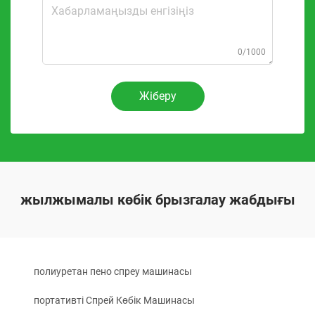
0/1000
Жіберу
жылжымалы көбік брызгалау жабдығы
полиуретан пено спреу машинасы
портативті Спрей Көбік Машинасы