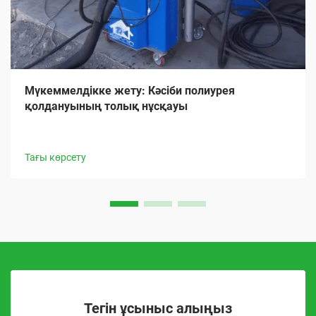
Мүкеммелдікке жету: Кәсіби полиурея
қолдануының толық нұсқауы
Тағы көрсету
Тегін ұсыныс алыңыз