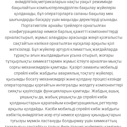
өнімділігінің метрикаларын нақты уақыт режимінде
бақылайтын компьютерлендірілген бақылау жүйелерін
қолданады, бұл операторларға сапаны бақылау мен
шығындарды басқару үшін маңызды деректерді ұсынады.
Портативтілік арнайы трейлерге орнатылған
конфигурациялар немесе барлық қажетті компоненттерді
орналастырып, жұмыс алаңдары арасында жеңіл қозғалысты
сақтайтын көлікке орнатылған нұсқалар арқылы қол
жеткізіледі. Бұл жүйелер әртүрлі климаттық жағдайларда
тұрақты ағын жылдамдығын ұсына отырып, жоғары
тұтқырлықты химикаттармен жұмыс істеуге арналған мықты
сорғы механизмдерін қамтиды. Қазіргі заманғы мобильді
спрейлі көбік жабдығы авариялық тоқтату жүйелері,
қысымды босату механизмдері және қолдану процесі кезінде
операторларды қорғайтын интегралды желдету компоненттері
сияқты қауіпсіздік функцияларын қамтиды. Жабдық ашық
ұяшықты да, жабық ұяшықты да спрейлі көбік
қолданыстарын қарапайым конфигурациялық реттеулер
арқылы қолдайды. Кәсіби мобильді спрейлі көбік жабдығы
көбіктің өнімділігіне әсер етуі немесе қолдану қиындықтарын
туғызуы мүмкін ластануды болдырмау үшін химикаттың
тазалығын сақтайтын толық фильтрация жүйелерін қамтиды.