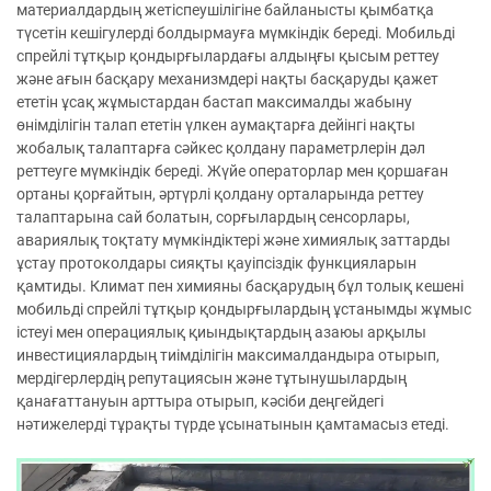
материалдардың жетіспеушілігіне байланысты қымбатқа
түсетін кешігулерді болдырмауға мүмкіндік береді. Мобильді
спрейлі тұтқыр қондырғылардағы алдыңғы қысым реттеу
және ағын басқару механизмдері нақты басқаруды қажет
ететін ұсақ жұмыстардан бастап максималды жабыну
өнімділігін талап ететін үлкен аумақтарға дейінгі нақты
жобалық талаптарға сәйкес қолдану параметрлерін дәл
реттеуге мүмкіндік береді. Жүйе операторлар мен қоршаған
ортаны қорғайтын, әртүрлі қолдану орталарында реттеу
талаптарына сай болатын, сорғылардың сенсорлары,
авариялық тоқтату мүмкіндіктері және химиялық заттарды
ұстау протоколдары сияқты қауіпсіздік функцияларын
қамтиды. Климат пен химияны басқарудың бұл толық кешені
мобильді спрейлі тұтқыр қондырғылардың ұстанымды жұмыс
істеуі мен операциялық қиындықтардың азаюы арқылы
инвестициялардың тиімділігін максималдандыра отырып,
мердігерлердің репутациясын және тұтынушылардың
қанағаттануын арттыра отырып, кәсіби деңгейдегі
нәтижелерді тұрақты түрде ұсынатынын қамтамасыз етеді.