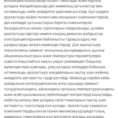
инновациясының шыңы болып табылады және барлық
қолдану жағдайларында дәл химиялық қатынастар мен
оптимальды көбік өнімділігін қамтамасыз етеді. Бұл күрделі
араластыру жүйесі полиол мен изоцианат компоненттерінің
дәл көлемдік қатынастарын беретін компьютерлік
басқарылатын өлшеу сорғыларын пайдаланады, қолмен
араластыру әдістері немесе азырақ дамыған жабдықтар
конструкцияларымен байланысты тұрақсыздық пен
қалдықтарды жоюға мүмкіндік береді. Дәл араластыру
технологиясы химикат ағынының жылдамдығын, қысым
айырмашылықтарын және температура параметрлерін
үздіксіз бақылайтын нақты уақыт режиміндегі бақылау
мүмкіндіктерін қамтиды, ұзақ қолдану кезеңдері бойынша
оптимальды араластыру жағдайларын сақтау үшін жүйенің
өнімділігін автоматты түрде реттейді. Мобильді спрейлі көбік
жабдығына интеграцияланған алғы орындар химикат
тұтқырлығындағы, айналадағы ортаның температурасындағы
және жүйе қысымының тербелісіндегі өзгерістерді анықтайды,
көбіктің сапасы мен қолдану сипаттамаларын сақтау үшін
автоматты түзетулерді іске қосады. Араластыру камерасы
компоненттердің контактісінен миллисекунд ішінде толық
химиялық гомогендікке қол жеткізетін жоғары қысымды