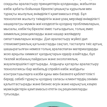
соққылы араластыру принциптерін қолданады, жабылған
көбік қабаты бойынша біркелкі ұяшықты құрылым мен
тұрақты жылулық өнімділікті қамтамасыз етеді. Бұл
технология жылыту тиімділігін және ұзақ мерзімді өнімділікті
нашарлатуы мүмкін жиі кездесетін қолдану проблемаларын,
мысалы, көбіктің біркелкі емес тығыздығын, толық емес
химиялық реакцияларды және нашар желімделу
сипаттамаларын жояды. Дәл араластыру жүйесі дәл
стехиометриялық қатынастарды сақтап, тасталуға тиіс артық
шашыратылған немесе толық араласпаған материалдарды
жою арқылы химикат қалдықтарын едәуір азайтады, бұл
тікелей жобаның пайдасын және экологиялық
жауапкершілікті арттырады. Алдыңғы қатарлы араластыру
технологиясы бар мобильді спрейлі көбік жабдығы
контрактшыларға кәсіби құны мен бәсекеге қабілеттілікті
береді, себебі тұрақты қолдану сапасы клиенттердің сенімін
қалыптастырады және бизнес өсуін және нарықтық кеңею
мүмкіндіктерін қамтамасыз ететін оң рецензияларды
туғызады.