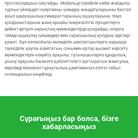
протоколдарын сақтайды. Мобильді спрейлік көбік жабдығы
тұрғын үйлердегі энергияны үнемдеу жаңартуларынан бастап
ауыл шаруашылық ғимараттарының оқшаулауына, теңіз
қолданыстарына және арнайы өнеркәсіптік процестерге
дейінгі әртүрлі нарықтық мүмкіндіктерді қолдайды, оларға
тиімді оқшаулау шешімдері мен сарапшылық қолдану әдістері
қажет. Бұл көпжобалы икемділік шикізатшыларға нарыққа
тәуелділік қаупін азайтатын, сонымен қатар қызмет көрсету
мүмкіндіктерін кеңейту арқылы, тұтынушыларға құндылық
ұсыну арқылы бәсекеге қабілеттілікті арттыратын және ұзақ
мерзімді бизнеске тұрақтылық қамтамасыз ететін табыс
потенциалын кеңейтеді.
Сұрағыңыз бар болса, бізге
хабарласыңыз