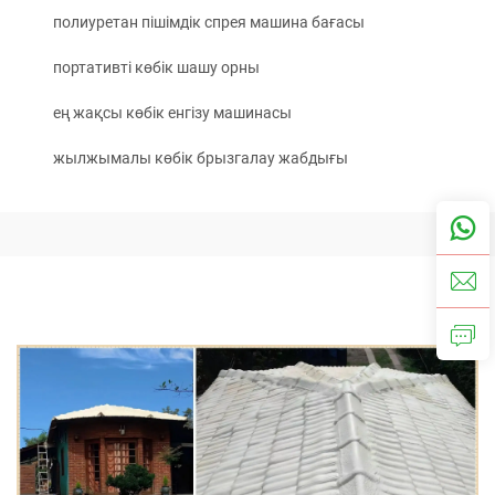
полиуретан пішімдік спрея машина бағасы
портативті көбік шашу орны
ең жақсы көбік енгізу машинасы
жылжымалы көбік брызгалау жабдығы