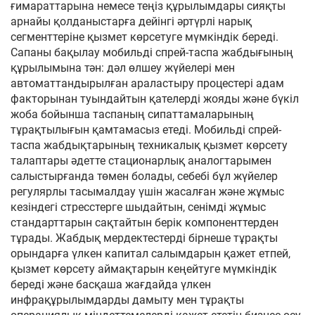
ғимараттарына немесе теңіз құрылымдары сияқты
арнайы қолданыстарға дейінгі әртүрлі нарық
сегменттеріне қызмет көрсетуге мүмкіндік береді.
Сапаны бақылау мобильді спрей-таспа жабдығының
құрылымына тән: дәл өлшеу жүйелері мен
автоматтандырылған араластыру процестері адам
факторынан туындайтын қателерді жояды және бүкіл
жоба бойынша таспаның сипаттамаларының
тұрақтылығын қамтамасыз етеді. Мобильді спрей-
таспа жабдықтарының техникалық қызмет көрсету
талаптары әдетте стационарлық аналогтарымен
салыстырғанда төмен болады, себебі бұл жүйелер
регулярлы тасымалдау үшін жасалған және жұмыс
кезіндегі стресстерге шыдайтын, сенімді жұмыс
стандарттарын сақтайтын берік компоненттерден
тұрады. Жабдық мердектестерді бірнеше тұрақты
орындарға үлкен капитал салымдарын қажет етпей,
қызмет көрсету аймақтарын кеңейтуге мүмкіндік
береді және басқаша жағдайда үлкен
инфрақұрылымдарды дамыту мен тұрақты