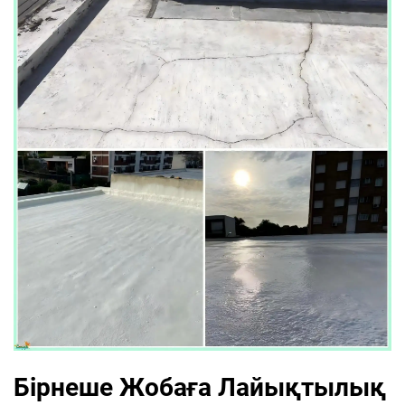
Бірнеше Жобаға Лайықтылық