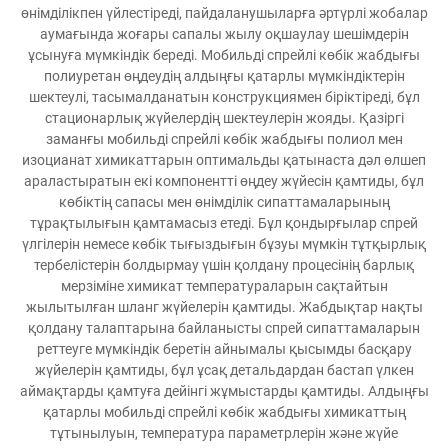
өнімділікпен үйлестіреді, пайдаланушыларға әртүрлі жобалар
аумағында жоғары сапалы жылу оқшаулау шешімдерін
ұсынуға мүмкіндік береді. Мобильді спрейлі көбік жабдығы
полиуретан өңдеудің алдыңғы қатарлы мүмкіндіктерін
шектеулі, тасымалданатын конструкциямен біріктіреді, бұл
стационарлық жүйелердің шектеулерін жояды. Қазіргі
заманғы мобильді спрейлі көбік жабдығы полиол мен
изоцианат химикаттарын оптимальды қатынаста дәл өлшеп
араластыратын екі компонентті өңдеу жүйесін қамтиды, бұл
көбіктің сапасы мен өнімділік сипаттамаларының
тұрақтылығын қамтамасыз етеді. Бұл қондырғылар спрей
үлгілерін немесе көбік тығыздығын бұзуы мүмкін тұтқырлық
тербелістерін болдырмау үшін қолдану процесінің барлық
мерзіміне химикат температураларын сақтайтын
жылытылған шланг жүйелерін қамтиды. Жабдықтар нақты
қолдану талаптарына байланысты спрей сипаттамаларын
реттеуге мүмкіндік беретін айнымалы қысымды басқару
жүйелерін қамтиды, бұл ұсақ детальдардан бастап үлкен
аймақтарды қамтуға дейінгі жұмыстарды қамтиды. Алдыңғы
қатарлы мобильді спрейлі көбік жабдығы химикаттың
тұтынылуын, температура параметрлерін және жүйе