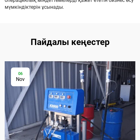
операциялық міндеттемелерді қажет ететін бизнес өсу
мүмкіндіктерін ұсынады.
Пайдалы кеңестер
06
Nov