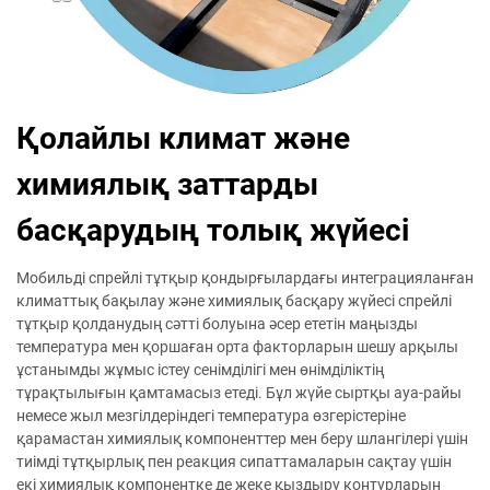
Қолайлы климат және
химиялық заттарды
басқарудың толық жүйесі
Мобильді спрейлі тұтқыр қондырғылардағы интеграцияланған
климаттық бақылау және химиялық басқару жүйесі спрейлі
тұтқыр қолданудың сәтті болуына әсер ететін маңызды
температура мен қоршаған орта факторларын шешу арқылы
ұстанымды жұмыс істеу сенімділігі мен өнімділіктің
тұрақтылығын қамтамасыз етеді. Бұл жүйе сыртқы ауа-райы
немесе жыл мезгілдеріндегі температура өзгерістеріне
қарамастан химиялық компоненттер мен беру шлангілері үшін
тиімді тұтқырлық пен реакция сипаттамаларын сақтау үшін
екі химиялық компонентке де жеке қыздыру контурларын