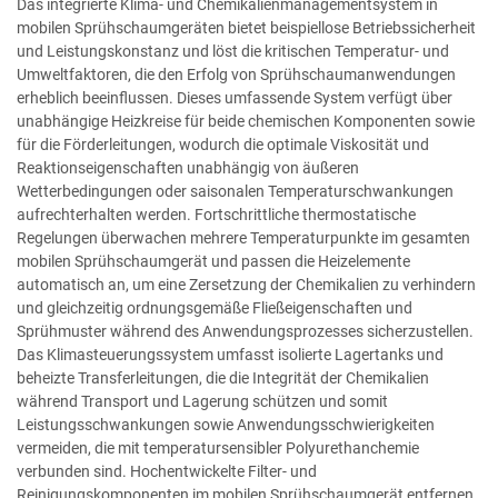
Das integrierte Klima- und Chemikalienmanagementsystem in
mobilen Sprühschaumgeräten bietet beispiellose Betriebssicherheit
und Leistungskonstanz und löst die kritischen Temperatur- und
Umweltfaktoren, die den Erfolg von Sprühschaumanwendungen
erheblich beeinflussen. Dieses umfassende System verfügt über
unabhängige Heizkreise für beide chemischen Komponenten sowie
für die Förderleitungen, wodurch die optimale Viskosität und
Reaktionseigenschaften unabhängig von äußeren
Wetterbedingungen oder saisonalen Temperaturschwankungen
aufrechterhalten werden. Fortschrittliche thermostatische
Regelungen überwachen mehrere Temperaturpunkte im gesamten
mobilen Sprühschaumgerät und passen die Heizelemente
automatisch an, um eine Zersetzung der Chemikalien zu verhindern
und gleichzeitig ordnungsgemäße Fließeigenschaften und
Sprühmuster während des Anwendungsprozesses sicherzustellen.
Das Klimasteuerungssystem umfasst isolierte Lagertanks und
beheizte Transferleitungen, die die Integrität der Chemikalien
während Transport und Lagerung schützen und somit
Leistungsschwankungen sowie Anwendungsschwierigkeiten
vermeiden, die mit temperatursensibler Polyurethanchemie
verbunden sind. Hochentwickelte Filter- und
Reinigungskomponenten im mobilen Sprühschaumgerät entfernen