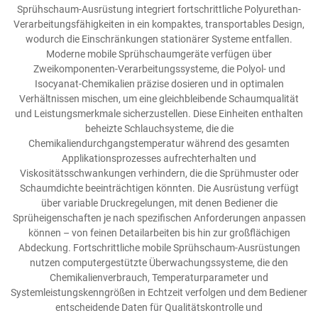
Sprühschaum-Ausrüstung integriert fortschrittliche Polyurethan-
Verarbeitungsfähigkeiten in ein kompaktes, transportables Design,
wodurch die Einschränkungen stationärer Systeme entfallen.
Moderne mobile Sprühschaumgeräte verfügen über
Zweikomponenten-Verarbeitungssysteme, die Polyol- und
Isocyanat-Chemikalien präzise dosieren und in optimalen
Verhältnissen mischen, um eine gleichbleibende Schaumqualität
und Leistungsmerkmale sicherzustellen. Diese Einheiten enthalten
beheizte Schlauchsysteme, die die
Chemikaliendurchgangstemperatur während des gesamten
Applikationsprozesses aufrechterhalten und
Viskositätsschwankungen verhindern, die die Sprühmuster oder
Schaumdichte beeinträchtigen könnten. Die Ausrüstung verfügt
über variable Druckregelungen, mit denen Bediener die
Sprüheigenschaften je nach spezifischen Anforderungen anpassen
können – von feinen Detailarbeiten bis hin zur großflächigen
Abdeckung. Fortschrittliche mobile Sprühschaum-Ausrüstungen
nutzen computergestützte Überwachungssysteme, die den
Chemikalienverbrauch, Temperaturparameter und
Systemleistungskenngrößen in Echtzeit verfolgen und dem Bediener
entscheidende Daten für Qualitätskontrolle und