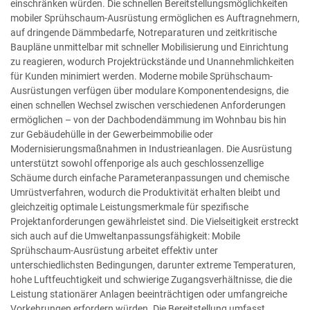
einschränken würden. Die schnellen Bereitstellungsmöglichkeiten
mobiler Sprühschaum-Ausrüstung ermöglichen es Auftragnehmern,
auf dringende Dämmbedarfe, Notreparaturen und zeitkritische
Baupläne unmittelbar mit schneller Mobilisierung und Einrichtung
zu reagieren, wodurch Projektrückstände und Unannehmlichkeiten
für Kunden minimiert werden. Moderne mobile Sprühschaum-
Ausrüstungen verfügen über modulare Komponentendesigns, die
einen schnellen Wechsel zwischen verschiedenen Anforderungen
ermöglichen – von der Dachbodendämmung im Wohnbau bis hin
zur Gebäudehülle in der Gewerbeimmobilie oder
Modernisierungsmaßnahmen in Industrieanlagen. Die Ausrüstung
unterstützt sowohl offenporige als auch geschlossenzellige
Schäume durch einfache Parameteranpassungen und chemische
Umrüstverfahren, wodurch die Produktivität erhalten bleibt und
gleichzeitig optimale Leistungsmerkmale für spezifische
Projektanforderungen gewährleistet sind. Die Vielseitigkeit erstreckt
sich auch auf die Umweltanpassungsfähigkeit: Mobile
Sprühschaum-Ausrüstung arbeitet effektiv unter
unterschiedlichsten Bedingungen, darunter extreme Temperaturen,
hohe Luftfeuchtigkeit und schwierige Zugangsverhältnisse, die die
Leistung stationärer Anlagen beeinträchtigen oder umfangreiche
Vorkehrungen erfordern würden. Die Bereitstellung umfasst