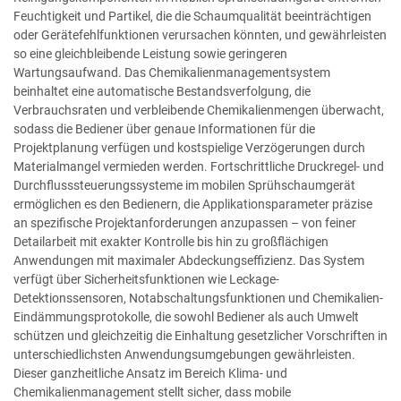
Feuchtigkeit und Partikel, die die Schaumqualität beeinträchtigen
oder Gerätefehlfunktionen verursachen könnten, und gewährleisten
so eine gleichbleibende Leistung sowie geringeren
Wartungsaufwand. Das Chemikalienmanagementsystem
beinhaltet eine automatische Bestandsverfolgung, die
Verbrauchsraten und verbleibende Chemikalienmengen überwacht,
sodass die Bediener über genaue Informationen für die
Projektplanung verfügen und kostspielige Verzögerungen durch
Materialmangel vermieden werden. Fortschrittliche Druckregel- und
Durchflusssteuerungssysteme im mobilen Sprühschaumgerät
ermöglichen es den Bedienern, die Applikationsparameter präzise
an spezifische Projektanforderungen anzupassen – von feiner
Detailarbeit mit exakter Kontrolle bis hin zu großflächigen
Anwendungen mit maximaler Abdeckungseffizienz. Das System
verfügt über Sicherheitsfunktionen wie Leckage-
Detektionssensoren, Notabschaltungsfunktionen und Chemikalien-
Eindämmungsprotokolle, die sowohl Bediener als auch Umwelt
schützen und gleichzeitig die Einhaltung gesetzlicher Vorschriften in
unterschiedlichsten Anwendungsumgebungen gewährleisten.
Dieser ganzheitliche Ansatz im Bereich Klima- und
Chemikalienmanagement stellt sicher, dass mobile