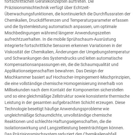
fortschrittlichen Gerätekonzepten auftreten. Die
Präzisionsmischtechnik verfügt über Echtzeit-
Überwachungsfunktionen, die kontinuierlich die Durchflussraten der
Chemikalien, Druckdifferenzen und Temperaturparameter erfassen
und die Systemleistung automatisch anpassen, um optimale
Mischbedingungen während längerer Anwendungszeiten
aufrechtzuerhalten. In die mobile Sprühschaum-Ausrüstung
integrierte fortschrittliche Sensoren erkennen Variationen in der
Viskosität der Chemikalien, Änderungen der Umgebungstemperatur
und Schwankungen des Systemdrucks und leiten automatische
Kompensationsanpassungen ein, die die Schaumqualität und
Applikationseigenschaften bewahren. Das Design der
Mischkammer basiert auf Hochscher-Impingement-Mischprinzipien,
die eine vollständige chemische Homogenisierung innerhalb von
Millisekunden nach dem Kontakt der Komponenten sicherstellen
und so eine gleichmäßige Zellstruktur sowie konsistente thermische
Leistung in der gesamten aufgebrachten Schicht erzeugen. Diese
Technologie beseitigt häufige Anwendungsprobleme wie
ungleichmäßige Schaumdichte, unvollständige chemische
Reaktionen und schlechte Haftungseigenschaften, die die
Isolationswirkung und Langzeitleistung beeinträchtigen können.
Das Präzisionsmischsystem reduziert den Chemikalienabfall