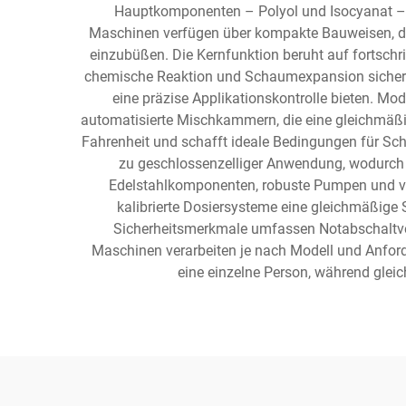
Hauptkomponenten – Polyol und Isocyanat – 
Maschinen verfügen über kompakte Bauweisen, die
einzubüßen. Die Kernfunktion beruht auf fortsch
chemische Reaktion und Schaumexpansion sicherzu
eine präzise Applikationskontrolle bieten. 
automatisierte Mischkammern, die eine gleichmäßi
Fahrenheit und schafft ideale Bedingungen für Sc
zu geschlossenzelliger Anwendung, wodurch si
Edelstahlkomponenten, robuste Pumpen und ver
kalibrierte Dosiersysteme eine gleichmäßi
Sicherheitsmerkmale umfassen Notabschaltven
Maschinen verarbeiten je nach Modell und Anfor
eine einzelne Person, während glei