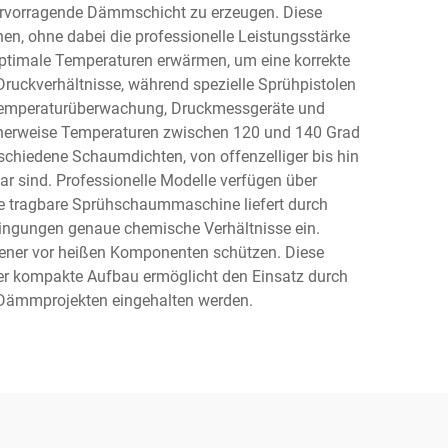
ervorragende Dämmschicht zu erzeugen. Diese
n, ohne dabei die professionelle Leistungsstärke
optimale Temperaturen erwärmen, um eine korrekte
uckverhältnisse, während spezielle Sprühpistolen
e Temperaturüberwachung, Druckmessgeräte und
scherweise Temperaturen zwischen 120 und 140 Grad
chiedene Schaumdichten, von offenzelliger bis hin
ar sind. Professionelle Modelle verfügen über
ie tragbare Sprühschaummaschine liefert durch
ngungen genaue chemische Verhältnisse ein.
iener vor heißen Komponenten schützen. Diese
er kompakte Aufbau ermöglicht den Einsatz durch
n Dämmprojekten eingehalten werden.