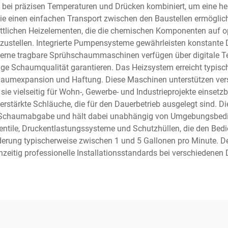
bei präzisen Temperaturen und Drücken kombiniert, um eine h
 einen einfachen Transport zwischen den Baustellen ermögliche
rittlichen Heizelementen, die die chemischen Komponenten auf 
stellen. Integrierte Pumpensysteme gewährleisten konstante Dr
Moderne tragbare Sprühschaummaschinen verfügen über digital
ge Schaumqualität garantieren. Das Heizsystem erreicht typi
haumexpansion und Haftung. Diese Maschinen unterstützen vers
e vielseitig für Wohn-, Gewerbe- und Industrieprojekte einsetzb
stärkte Schläuche, die für den Dauerbetrieb ausgelegt sind. D
ge Schaumabgabe und hält dabei unabhängig von Umgebungsbedi
tile, Druckentlastungssysteme und Schutzhüllen, die den Bed
derung typischerweise zwischen 1 und 5 Gallonen pro Minute. D
chzeitig professionelle Installationsstandards bei verschiedene