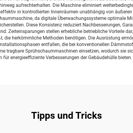
inweg aufrechterhalten. Die Maschine eliminiert wetterbedingte 
effektiv in kontrollierten Innenräumen unabhängig von äußeren 
hschaummaschine, da digitale Überwachungssysteme optimale Mi
icherstellen. Diese Konsistenz reduziert Nachbesserungen, Gar
. Zeiteinsparungen stellen erhebliche betriebliche Vorteile d
t, die herkömmliche Methoden benötigen. Die Ausrüstung ermöglic
nstallationsphasen entfallen, die bei konventionellen Dämmstoff
ne tragbare Sprühschaummaschinen einsetzen, wodurch sie sich 
ür energieeffiziente Verbesserungen der Gebäudehülle bieten.
Tipps und Tricks