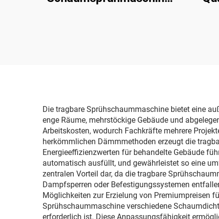
für Dachbeschichtung
Sp
P
Poly
Die tragbare Sprühschaummaschine bietet eine auße
enge Räume, mehrstöckige Gebäude und abgelegene St
Arbeitskosten, wodurch Fachkräfte mehrere Projekt
herkömmlichen Dämmmethoden erzeugt die tragbare
Energieeffizienzwerten für behandelte Gebäude füh
automatisch ausfüllt, und gewährleistet so eine um
zentralen Vorteil dar, da die tragbare Sprühschaum
Dampfsperren oder Befestigungssystemen entfallen l
Möglichkeiten zur Erzielung von Premiumpreisen für 
Sprühschaummaschine verschiedene Schaumdichten,
erforderlich ist. Diese Anpassungsfähigkeit ermögl