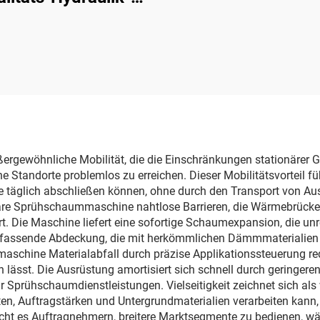
rühmaschine für
olyurethan- und
harnstoff-Schaum-
Beschichtung
rgewöhnliche Mobilität, die die Einschränkungen stationärer G
andorte problemlos zu erreichen. Dieser Mobilitätsvorteil führ
e täglich abschließen können, ohne durch den Transport von Au
 Sprühschaummaschine nahtlose Barrieren, die Wärmebrücken un
rt. Die Maschine liefert eine sofortige Schaumexpansion, die
fassende Abdeckung, die mit herkömmlichen Dämmmaterialien nich
maschine Materialabfall durch präzise Applikationssteuerung re
ässt. Die Ausrüstung amortisiert sich schnell durch geringeren
Sprühschaumdienstleistungen. Vielseitigkeit zeichnet sich als w
 Auftragstärken und Untergrundmaterialien verarbeiten kann,
icht es Auftragnehmern, breitere Marktsegmente zu bedienen, wä