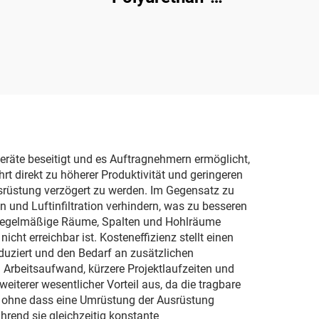
Schaumdämm-
Chemikalien
eräte beseitigt und es Auftragnehmern ermöglicht,
t direkt zu höherer Produktivität und geringeren
srüstung verzögert zu werden. Im Gegensatz zu
d Luftinfiltration verhindern, was zu besseren
 unregelmäßige Räume, Spalten und Hohlräume
t erreichbar ist. Kosteneffizienz stellt einen
duziert und den Bedarf an zusätzlichen
 Arbeitsaufwand, kürzere Projektlaufzeiten und
eiterer wesentlicher Vorteil aus, da die tragbare
 ohne dass eine Umrüstung der Ausrüstung
hrend sie gleichzeitig konstante