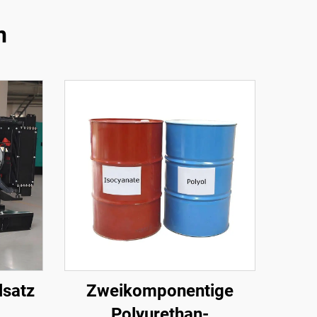
n
lsatz
Zweikomponentige
Polyurethan-