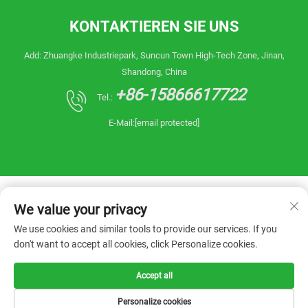
KONTAKTIEREN SIE UNS
Add: Zhuangke Industriepark, Suncun Town High-Tech Zone, Jinan,
Shandong, China
+86-15866617722
Tel.:
E-Mail:
[email protected]
We value your privacy
We use cookies and similar tools to provide our services. If you
don't want to accept all cookies, click Personalize cookies.
Copyright © 2026 China Shandong Reanin
Machinery Co.,Ltd. Alle Rechte vorbehalten. -
Datenschutzrichtlinie
Accept all
Personalize cookies