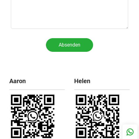
Absenden
Aaron
Helen