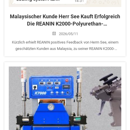
Malaysischer Kunde Herr See Kauft Erfolgreich
Die REANIN K2000-Polyurethan-
Sprühmaschine Für Effiziente Dämm-,
2026/05/11
Feuchtigkeits- Und Wärmeschutzprojekte
Kürzlich erhielt REANIN positives Feedback von Herrn See, einem
geschätzten Kunden aus Malaysia, zu seiner REANIN K2000-
Polyurethan-Sprühfoam-Dämmmaschine. Die Maschine wird
zuverlässig für Wärmedämmung, Feuchtigkeitsschutz und
Wärmeschutz eingesetzt...