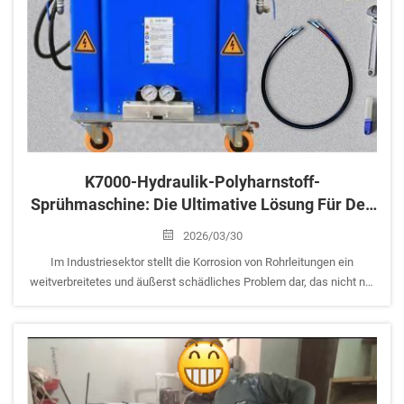
K7000-Hydraulik-Polyharnstoff-
Sprühmaschine: Die Ultimative Lösung Für Den
Industriellen Korrosionsschutz Von
2026/03/30
Rohrleitungen
Im Industriesektor stellt die Korrosion von Rohrleitungen ein
weitverbreitetes und äußerst schädliches Problem dar, das nicht nur
die Betriebssicherheit gefährdet, sondern auch erhebliche
wirtschaftliche Verluste verursacht. Herkömmliche
Korrosionsschutzverfahren, die durch geringe Effizienz und...