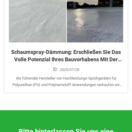
Schaumspray-Dämmung: Erschließen Sie Das
Volle Potenzial Ihres Bauvorhabens Mit Der
Richtigen Wahl
2025/07/28
Als führender Hersteller von Hochleistungs-Sprühgeräten für
Polyurethan (PU) und Polyharnstoff-Anwendungen verkaufen wir
nicht nur Maschinen; wir befähigen Fachkräfte, effizientere,
langlebigere und komfortablere Gebäude zu errichten. Eine
entscheidende Komponente von...
Bitte hinterlassen Sie uns eine