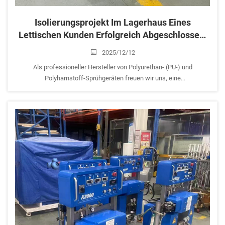
Isolierungsprojekt Im Lagerhaus Eines
Lettischen Kunden Erfolgreich Abgeschlossen:
K2000 PU-Sprühgerät Erhält Anerkennung
2025/12/12
Als professioneller Hersteller von Polyurethan- (PU-) und
Polyharnstoff-Sprühgeräten freuen wir uns, eine
Projekterfolgsgeschichte aus Lettland zu teilen. Unser
meistverkauftes K2000-Polyurethan-Sprüh- und Einspritzgerät hat
eine Innenlagerisolierung...