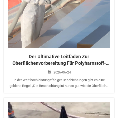
Der Ultimative Leitfaden Zur
Oberflächenvorbereitung Für Polyharnstoff-
Beschichtungen: 4 Entscheidende Schritte Zum
2026/06/24
Erfolg
In der Welt hochleistungsfähiger Beschichtungen gibt es eine
goldene Regel: „Die Beschichtung ist nur so gut wie die Oberfläche,
auf die sie aufgetragen wird.“ Polyharnstoff zeichnet sich durch
außergewöhnliche Zugfestigkeit, chemische Beständigkeit und
extrem kurze Aushärtezeiten aus. Wie...