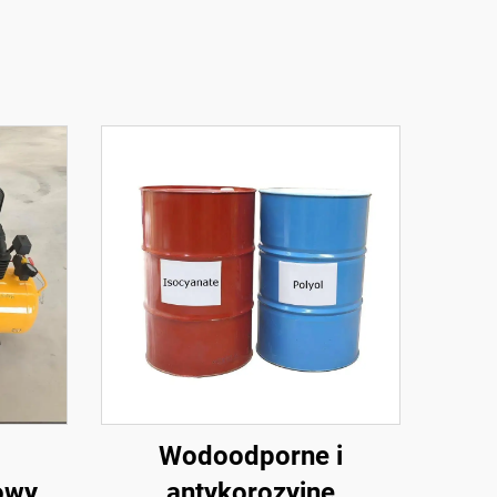
Wodoodporne i
owy
antykorozyjne