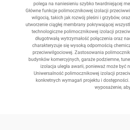
polega na naniesieniu szybko twardniejącej m
Główne funkcje polimocznikowej izolacji przeciww
wilgocią, takich jak rozwój pleśni i grzybów, 
utworzenie ciągłej membrany pokrywającej wszystki
technologiczne polimocznikowej izolacji przeci
długotrwałą wytrzymałość połączenia oraz nad
charakteryzuje się wysoką odpornością chemicz
przeciwwilgociowej. Zastosowania polimocznik
budynków komercyjnych, garaże podziemne, tunele
izolacja uległa awarii, ponieważ może być
Uniwersalność polimocznikowej izolacji przec
konkretnych wymagań projektu i dostępności. 
wyposażenie, aby