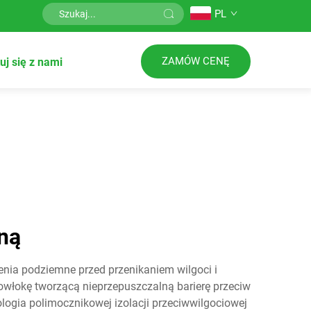
PL
ZAMÓW CENĘ
uj się z nami
ną
nia podziemne przed przenikaniem wilgoci i
włokę tworzącą nieprzepuszczalną barierę przeciw
ogia polimocznikowej izolacji przeciwwilgociowej