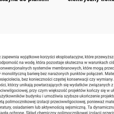
retanowej k3000 do
kompresor powie
cji ścian i natrysku
dachów
 zapewnia wyjątkowe korzyści eksploatacyjne, które przewyższa
odporność na wodę, która pozostaje skuteczna w warunkach ciś
 konwencjonalnych systemów membranowych, które mogą przecie
 monolityczną barierę bez narażonych punktów połączeń. Materi
sięciolecia, bez konieczności częstej konserwacji czy wymiany
ości, którzy unikają powtarzających się wydatków związanych z
rzeciwwilgociowej, przy czym większość projektów kończy się w
 użytkowników budynku i umożliwia szybsze ukończenie projektu
 polimocznikowej izolacji przeciwwilgociowej, ponieważ materi
tury, osiadaniem lub aktywnością sejsmiczną. Ta dynamiczna 
 ciągłą ochronę. Skład chemiczny polimocznikowej izolacji prz