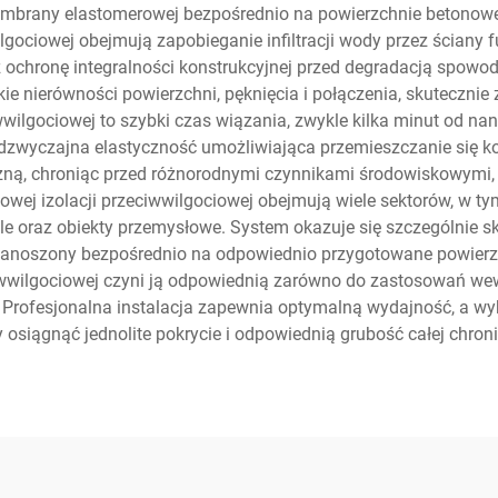
embrany elastomerowej bezpośrednio na powierzchnie betonowe,
ilgociowej obejmują zapobieganie infiltracji wody przez ścian
oraz ochronę integralności konstrukcyjnej przed degradacją spo
e nierówności powierzchni, pęknięcia i połączenia, skuteczni
wwilgociowej to szybki czas wiązania, zwykle kilka minut od n
zwyczajna elastyczność umożliwiająca przemieszczanie się kon
ną, chroniąc przed różnorodnymi czynnikami środowiskowymi, 
owej izolacji przeciwwilgociowej obejmują wiele sektorów, w 
 oraz obiekty przemysłowe. System okazuje się szczególnie sk
 nanoszony bezpośrednio na odpowiednio przygotowane powierzch
iwwilgociowej czyni ją odpowiednią zarówno do zastosowań wewn
Profesjonalna instalacja zapewnia optymalną wydajność, a wyk
 osiągnąć jednolite pokrycie i odpowiednią grubość całej chroni