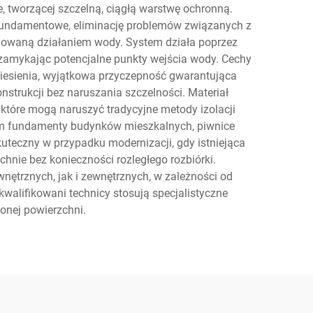
 tworzącej szczelną, ciągłą warstwę ochronną.
y fundamentowe, eliminację problemów związanych z
wodowaną działaniem wody. System działa poprzez
e zamykając potencjalne punkty wejścia wody. Cechy
aniesienia, wyjątkowa przyczepność gwarantująca
strukcji bez naruszania szczelności. Materiał
które mogą naruszyć tradycyjne metody izolacji
tym fundamenty budynków mieszkalnych, piwnice
uteczny w przypadku modernizacji, gdy istniejąca
nie bez konieczności rozległego rozbiórki.
ętrznych, jak i zewnętrznych, w zależności od
walifikowani technicy stosują specjalistyczne
onej powierzchni.