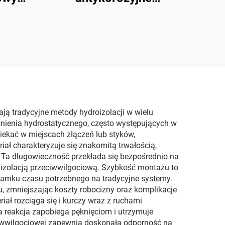
trza
chemiczne surowce
polimocznikowe
ją tradycyjne metody hydroizolacji w wielu
nienia hydrostatycznego, często występujących w
kać w miejscach złączeń lub styków,
ał charakteryzuje się znakomitą trwałością,
. Ta długowieczność przekłada się bezpośrednio na
 izolacją przeciwwilgociową. Szybkość montażu to
 ułamku czasu potrzebnego na tradycyjne systemy.
, zmniejszając koszty robocizny oraz komplikacje
ał rozciąga się i kurczy wraz z ruchami
reakcja zapobiega pęknięciom i utrzymuje
eciwwilgociowej zapewnia doskonałą odporność na