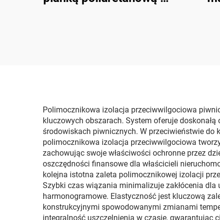
K2000 do powłok
poliu
dachowych
izola
Polimocznikowa izolacja przeciwwilgociowa piwnic
kluczowych obszarach. System oferuje doskonałą 
środowiskach piwnicznych. W przeciwieństwie do
polimocznikowa izolacja przeciwwilgociowa tworzy
zachowując swoje właściwości ochronne przez dzie
oszczędności finansowe dla właścicieli nieruchom
kolejna istotna zaleta polimocznikowej izolacji p
Szybki czas wiązania minimalizuje zakłócenia dla
harmonogramowe. Elastyczność jest kluczową zaletą
konstrukcyjnymi spowodowanymi zmianami tempera
integralność uszczelnienia w czasie, gwarantując