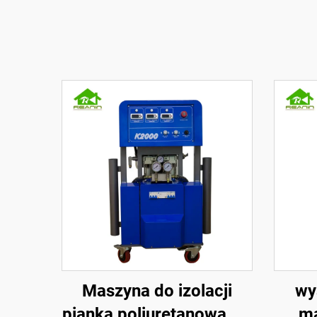
Maszyna do izolacji
wy
pianką poliuretanową PU
ma