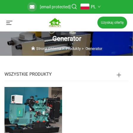
PL
[email protected]
Uzyskaj ofertę
Generator
Strona Główna
>
Produkty
>
Generator
WSZYSTKIE PRODUKTY