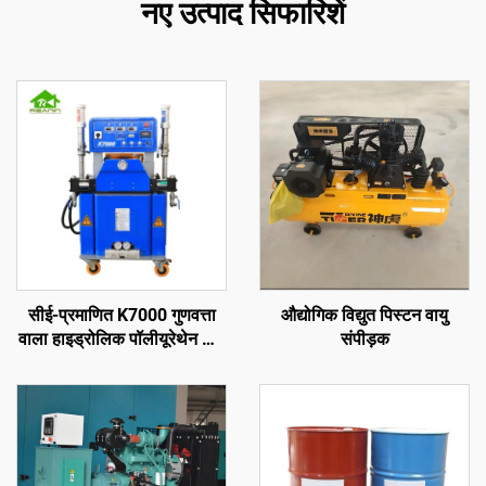
नए उत्पाद सिफारिशें
सीई-प्रमाणित K7000 गुणवत्ता
औद्योगिक विद्युत पिस्टन वायु
वाला हाइड्रोलिक पॉलीयूरेथेन और
संपीड़क
पॉलीयूरिया स्प्रे फोम कोटिंग मशीन