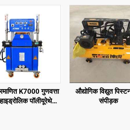
्रमाणित K7000 गुणवत्ता
औद्योगिक विद्युत पिस्टन
हाइड्रोलिक पॉलीयूरेथेन
संपीड़क
ीयूरिया स्प्रे फोम कोटिंग
मशीन