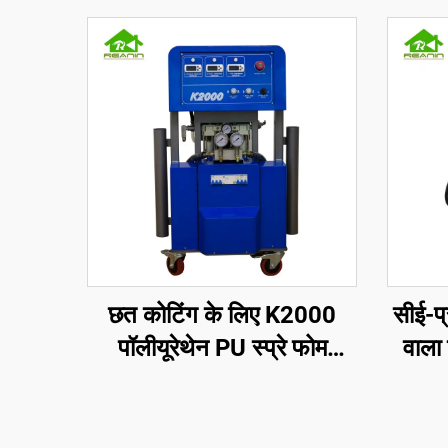
छत कोटिंग के लिए K2000
सीई-प
पॉलीयूरेथेन PU स्प्रे फोम
वाला 
इंसुलेशन मशीन
और पॉल