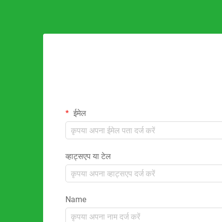
ईमेल
व्हाट्सएप या टेल
Name