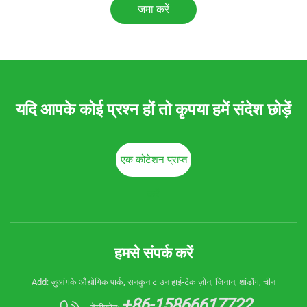
जमा करें
यदि आपके कोई प्रश्न हों तो कृपया हमें संदेश छोड़ें
एक कोटेशन प्राप्त
करें
हमसे संपर्क करें
Add: ज़ुआंगके औद्योगिक पार्क, सनकुन टाउन हाई-टेक ज़ोन, जिनान, शांडोंग, चीन
+86-15866617722