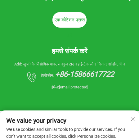
एक कोटेशन प्राप्त
करें
हमसे संपर्क करें
Add: ज़ुआंगके औद्योगिक पार्क, सनकुन टाउन हाई-टेक ज़ोन, जिनान, शांडोंग, चीन
+86-15866617722
टेलीफोन:
ईमेल:
[email protected]
We value your privacy
We use cookies and similar tools to provide our services. If you
don't want to accept all cookies, click Personalize cookies.