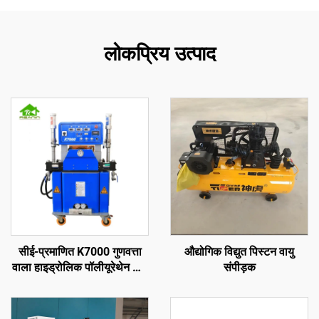
लोकप्रिय उत्पाद
सीई-प्रमाणित K7000 गुणवत्ता
औद्योगिक विद्युत पिस्टन वायु
वाला हाइड्रोलिक पॉलीयूरेथेन और
संपीड़क
पॉलीयूरिया स्प्रे फोम कोटिंग मशीन