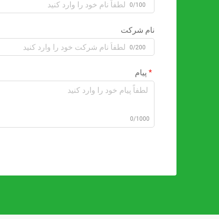
0/100
نام شرکت
0/200
پیام
0/1000