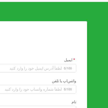
ایمیل
0/100
واتس‌اپ یا تلفن
0/100
نام