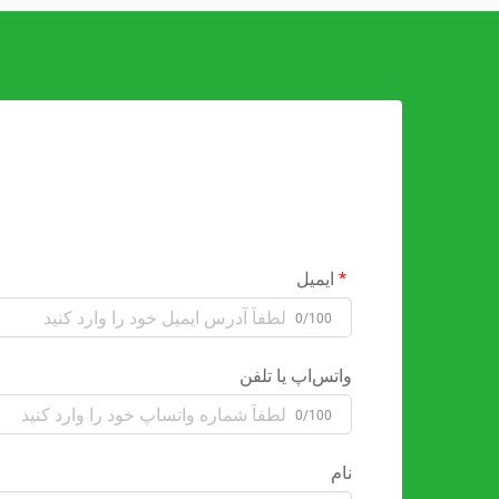
ایمیل
0/100
واتس‌اپ یا تلفن
0/100
نام