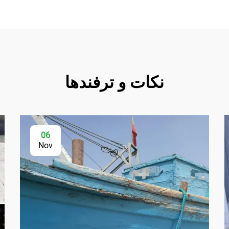
نکات و ترفندها
06
Nov