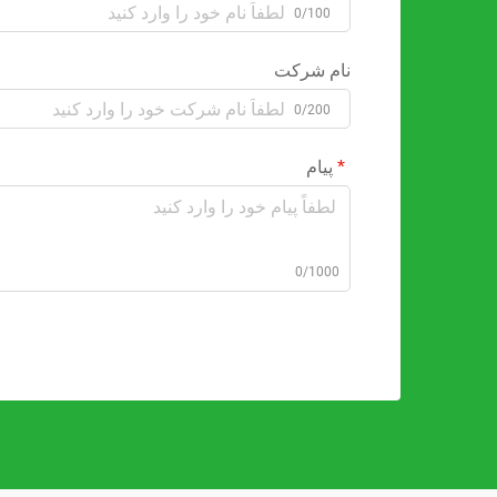
0/100
نام شرکت
0/200
پیام
0/1000