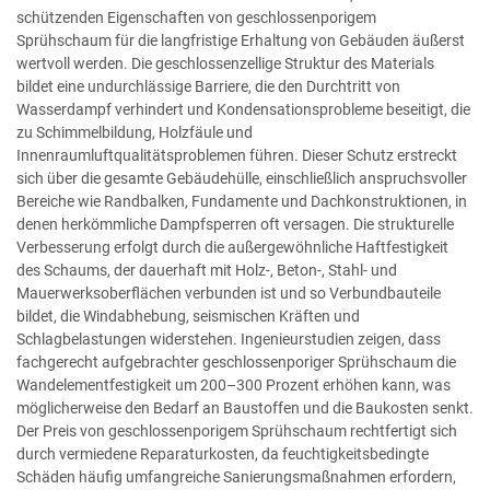
schützenden Eigenschaften von geschlossenporigem
Sprühschaum für die langfristige Erhaltung von Gebäuden äußerst
wertvoll werden. Die geschlossenzellige Struktur des Materials
bildet eine undurchlässige Barriere, die den Durchtritt von
Wasserdampf verhindert und Kondensationsprobleme beseitigt, die
zu Schimmelbildung, Holzfäule und
Innenraumluftqualitätsproblemen führen. Dieser Schutz erstreckt
sich über die gesamte Gebäudehülle, einschließlich anspruchsvoller
Bereiche wie Randbalken, Fundamente und Dachkonstruktionen, in
denen herkömmliche Dampfsperren oft versagen. Die strukturelle
Verbesserung erfolgt durch die außergewöhnliche Haftfestigkeit
des Schaums, der dauerhaft mit Holz-, Beton-, Stahl- und
Mauerwerksoberflächen verbunden ist und so Verbundbauteile
bildet, die Windabhebung, seismischen Kräften und
Schlagbelastungen widerstehen. Ingenieurstudien zeigen, dass
fachgerecht aufgebrachter geschlossenporiger Sprühschaum die
Wandelementfestigkeit um 200–300 Prozent erhöhen kann, was
möglicherweise den Bedarf an Baustoffen und die Baukosten senkt.
Der Preis von geschlossenporigem Sprühschaum rechtfertigt sich
durch vermiedene Reparaturkosten, da feuchtigkeitsbedingte
Schäden häufig umfangreiche Sanierungsmaßnahmen erfordern,