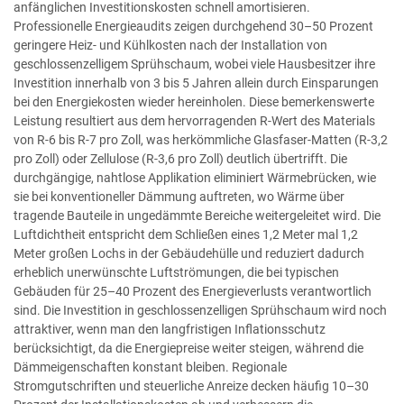
anfänglichen Investitionskosten schnell amortisieren.
Professionelle Energieaudits zeigen durchgehend 30–50 Prozent
geringere Heiz- und Kühlkosten nach der Installation von
geschlossenzelligem Sprühschaum, wobei viele Hausbesitzer ihre
Investition innerhalb von 3 bis 5 Jahren allein durch Einsparungen
bei den Energiekosten wieder hereinholen. Diese bemerkenswerte
Leistung resultiert aus dem hervorragenden R-Wert des Materials
von R-6 bis R-7 pro Zoll, was herkömmliche Glasfaser-Matten (R-3,2
pro Zoll) oder Zellulose (R-3,6 pro Zoll) deutlich übertrifft. Die
durchgängige, nahtlose Applikation eliminiert Wärmebrücken, wie
sie bei konventioneller Dämmung auftreten, wo Wärme über
tragende Bauteile in ungedämmte Bereiche weitergeleitet wird. Die
Luftdichtheit entspricht dem Schließen eines 1,2 Meter mal 1,2
Meter großen Lochs in der Gebäudehülle und reduziert dadurch
erheblich unerwünschte Luftströmungen, die bei typischen
Gebäuden für 25–40 Prozent des Energieverlusts verantwortlich
sind. Die Investition in geschlossenzelligen Sprühschaum wird noch
attraktiver, wenn man den langfristigen Inflationsschutz
berücksichtigt, da die Energiepreise weiter steigen, während die
Dämmeigenschaften konstant bleiben. Regionale
Stromgutschriften und steuerliche Anreize decken häufig 10–30