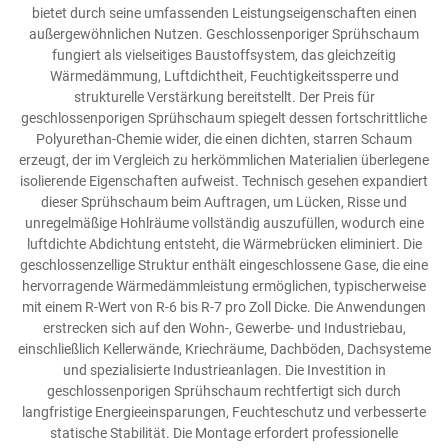
bietet durch seine umfassenden Leistungseigenschaften einen
außergewöhnlichen Nutzen. Geschlossenporiger Sprühschaum
fungiert als vielseitiges Baustoffsystem, das gleichzeitig
Wärmedämmung, Luftdichtheit, Feuchtigkeitssperre und
strukturelle Verstärkung bereitstellt. Der Preis für
geschlossenporigen Sprühschaum spiegelt dessen fortschrittliche
Polyurethan-Chemie wider, die einen dichten, starren Schaum
erzeugt, der im Vergleich zu herkömmlichen Materialien überlegene
isolierende Eigenschaften aufweist. Technisch gesehen expandiert
dieser Sprühschaum beim Auftragen, um Lücken, Risse und
unregelmäßige Hohlräume vollständig auszufüllen, wodurch eine
luftdichte Abdichtung entsteht, die Wärmebrücken eliminiert. Die
geschlossenzellige Struktur enthält eingeschlossene Gase, die eine
hervorragende Wärmedämmleistung ermöglichen, typischerweise
mit einem R-Wert von R-6 bis R-7 pro Zoll Dicke. Die Anwendungen
erstrecken sich auf den Wohn-, Gewerbe- und Industriebau,
einschließlich Kellerwände, Kriechräume, Dachböden, Dachsysteme
und spezialisierte Industrieanlagen. Die Investition in
geschlossenporigen Sprühschaum rechtfertigt sich durch
langfristige Energieeinsparungen, Feuchteschutz und verbesserte
statische Stabilität. Die Montage erfordert professionelle