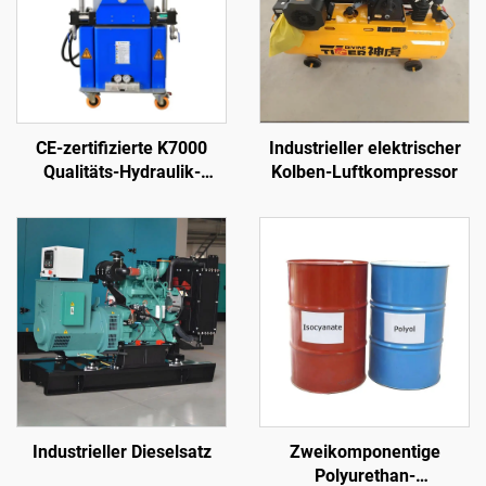
CE-zertifizierte K7000
Industrieller elektrischer
Qualitäts-Hydraulik-
Kolben-Luftkompressor
Sprühmaschine für
Polyurethan- und
Polyharnstoff-Schaum-
Beschichtung
Industrieller Dieselsatz
Zweikomponentige
Polyurethan-