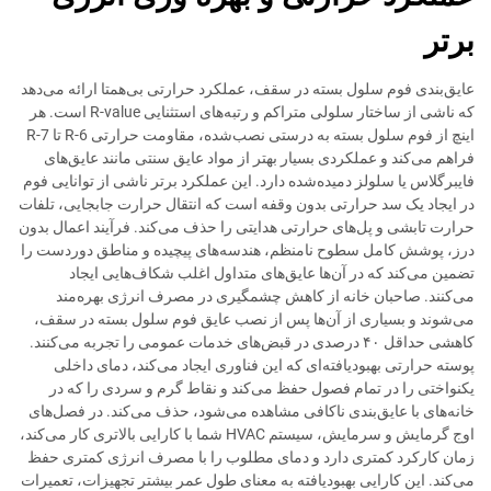
برتر
عایق‌بندی فوم سلول بسته در سقف، عملکرد حرارتی بی‌همتا ارائه می‌دهد
که ناشی از ساختار سلولی متراکم و رتبه‌های استثنایی R-value است. هر
اینچ از فوم سلول بسته به درستی نصب‌شده، مقاومت حرارتی R-6 تا R-7
فراهم می‌کند و عملکردی بسیار بهتر از مواد عایق سنتی مانند عایق‌های
فایبرگلاس یا سلولز دمیده‌شده دارد. این عملکرد برتر ناشی از توانایی فوم
در ایجاد یک سد حرارتی بدون وقفه است که انتقال حرارت جابجایی، تلفات
حرارت تابشی و پل‌های حرارتی هدایتی را حذف می‌کند. فرآیند اعمال بدون
درز، پوشش کامل سطوح نامنظم، هندسه‌های پیچیده و مناطق دوردست را
تضمین می‌کند که در آن‌ها عایق‌های متداول اغلب شکاف‌هایی ایجاد
می‌کنند. صاحبان خانه از کاهش چشمگیری در مصرف انرژی بهره‌مند
می‌شوند و بسیاری از آن‌ها پس از نصب عایق فوم سلول بسته در سقف،
کاهشی حداقل ۴۰ درصدی در قبض‌های خدمات عمومی را تجربه می‌کنند.
پوسته حرارتی بهبودیافته‌ای که این فناوری ایجاد می‌کند، دمای داخلی
یکنواختی را در تمام فصول حفظ می‌کند و نقاط گرم و سردی را که در
خانه‌های با عایق‌بندی ناکافی مشاهده می‌شود، حذف می‌کند. در فصل‌های
اوج گرمایش و سرمایش، سیستم HVAC شما با کارایی بالاتری کار می‌کند،
زمان کارکرد کمتری دارد و دمای مطلوب را با مصرف انرژی کمتری حفظ
می‌کند. این کارایی بهبودیافته به معنای طول عمر بیشتر تجهیزات، تعمیرات