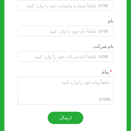
0/100
نام
0/100
نام شرکت
0/200
پیام
0/1000
ارسال