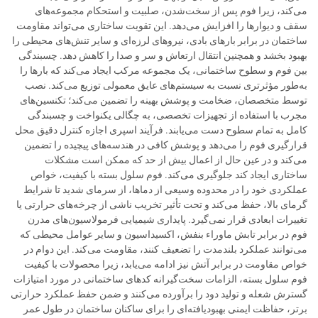
می‌کند، زیرا فوم پس از سخت‌شدن، صلبیت و استحکام مجموعه‌های
سقف و دیوارها را افزایش می‌دهد. این تقویت ساختاری می‌تواند مقاومت
ساختمان در برابر بارهای بادی، نیروهای لرزه‌ای و سایر تنش‌های محیطی را
بهبود بخشد و همچنین انتقال ارتعاش و سر و صدا را کاهش دهد. چسبندگی
بین فوم و سطوح ساختمانی، یک مجموعه مرکب ایجاد می‌کند که بارها را
به‌طور مؤثرتری نسبت به سیستم‌های عایق معمولی توزیع می‌کند. نصب
توسط متخصصان، ضخامت و پوشش بهینه را تضمین می‌کند؛ تکنسین‌های
مجرب با استفاده از تجهیزات تخصصی، به چگالی یکنواخت و چسبندگی
کامل به تمام سطوح دست می‌یابند. فرآیند اسپری اجازه کنترل دقیق محل
قرارگیری فوم را می‌دهد و پوشش کافی در هندسه‌های پیچیده را تضمین
می‌کند و در عین حال از اعمال بیش از حد که ممکن است مشکلات
ساختاری ایجاد کند جلوگیری می‌کند. فوم سلول بسته با کیفیت، خواص
عملکردی خود را در محدوده وسیعی از دماها، از سرمای شدید تا شرایط
گرمای بالا، حفظ می‌کند و تحت تأثیر تخریب ناشی از چرخه‌های حرارتی یا
تغییرات ابعادی قرار نمی‌گیرد. پایداری شیمیایی فرمولاسیون‌های مدرن
فوم در برابر تابش ماوراء بنفش، اکسیداسیون و سایر عوامل محیطی که
می‌توانند عملکرد بلندمدت را تضعیف کنند، مقاومت می‌کند. این دوام در
خواص مقاومت در برابر آتش نیز ادامه می‌یابد، زیرا محصولات با کیفیت
فوم سلول بسته، الزامات سخت‌گیرانه کدهای ساختمانی در مورد امتیازات
گسترش شعله و تولید دود را برآورده می‌کنند و ضمن حفظ عملکرد حرارتی
برتر، حفاظت ایمنی بهبودیافته‌ای را برای ساکنان ساختمان در طول عمر