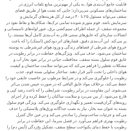
قابلیت جامع آب‌بندی هوا، به یکی از مهم‌ترین منابع تلفات انرژی در
ساختمان‌های مسکونی می‌پردازد؛ جایی که نشت هوا از طریق فضای
سقف می‌تواند مسئول ۲۵ تا ۴۰ درصد از کل هزینه‌های گرمایش و
سرمایش باشد. فوم متورم شونده تمامی ترک‌ها، شکاف‌ها و نقاط نفوذ در
مجموعه سقف، از جمله اطراف سیم‌کشی برق، عبور لوله‌های تاسیساتی و
اتصالات سازه‌ای که عایق‌های سنتی قادر به آب‌بندی کامل آن‌ها نیستند، را
پر می‌کند. این آب‌بندی دقیق، فشارهای اثر دودکش (استک) را که باعث
خروج هوای شرطی از فضاهای زندگی و ورود هوای غیرشرطی به پوسته
ساختمان می‌شود، حذف می‌کند. ویژگی‌های حفاظت در برابر رطوبت در
عایق فوم سلول بسته سقف، محافظت حیاتی در برابر نفوذ بخار آب و
مشکلات تقطیر را فراهم می‌کند که می‌توانند سلامت ساختمان و کیفیت
هوای داخلی را تحت تأثیر قرار دهند. ساختار سلولی بسته فوم، جذب
رطوبت را جلوگیری می‌کند و در شرایط مرطوب نیز خاصیت عایقی خود را
حفظ می‌کند، برخلاف مواد عایق الیافی که در صورت خیس شدن بی‌اثر
می‌شوند. این مقاومت در برابر رطوبت، شرایطی را که باعث رشد کپی و
قارچ می‌شود، از بین می‌برد و سلامت ساکنان را حفظ کرده و از اجرای
رویه‌های گران‌قیمت تعمیر و نگهداری جلوگیری می‌کند. ویژگی فوم سلول
بسته به عنوان سد بخار، نیاز به نصب جداگانه ورق‌های پلاستیکی را حذف
می‌کند و جزئیات ساخت‌وساز را ساده‌تر می‌کند و در عین حال کنترل
رطوبت بهتری فراهم می‌آورد. در فصل سرما، این حفاظت در برابر
رطوبت با حفظ دمای یکنواخت سطح سقف، تشکیل یخ‌زدگی (آیس دم) را