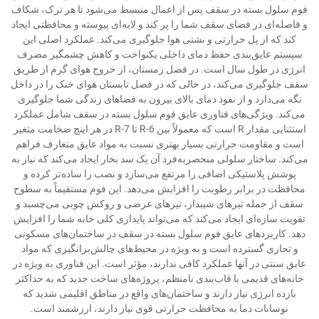
فوم سلول بسته در سقف پس از اعمال منبسط می‌شود تا هر ترک، شکاف
و فاصله‌ای در فضای سقف شما را پر کند و لایه‌ای پیوسته و محافظتی ایجاد
کند که از پل حرارتی و نشتی هوا جلوگیری می‌کند. عملکرد اصلی این
سیستم عایق‌بندی حفظ دمای داخلی یکنواخت و کاهش چشمگیر مصرف
انرژی در طول سال است. در فصل زمستان، از خروج هوای گرم از طریق
سقف جلوگیری می‌کند، در حالی که در فصل تابستان هوای خنک را در داخل
نگه می‌دارد و از نفوذ دمای بالای بیرون به فضاهای زندگی شما جلوگیری
می‌کند. ویژگی‌های فناوری عایق فوم سلول بسته در سقف شامل عملکرد
استثنایی مقدار R است که معمولاً بین R-6 تا R-7 در هر اینچ ضخامت متغیر
است و مقاومت حرارتی بسیار بهتری نسبت به مواد عایق متعارف فراهم
می‌کند. ساختار سلولی منحصربه‌فرد آن یک سد بخار ایجاد می‌کند که نیاز به
پوشش پلاستیکی اضافی را مرتفع می‌سازد و نصب را ساده‌تر کرده و
محافظت در برابر رطوبت را افزایش می‌دهد. این فوم مستقیماً به سطوح
سقف از جمله تیرهای شیبدار، تیرهای عرضی و روکش چوبی می‌چسبد و
تقویت سازه‌ای ایجاد می‌کند که می‌تواند پایداری کلی خانه شما را افزایش
دهد. کاربردهای عایق فوم سلول بسته در سقف در ساختمان‌های مسکونی
و تجاری گسترده است و به ویژه در محیط‌های چالش‌برانگیزی که مواد
عایق سنتی در آنها عملکرد کافی ندارند، مؤثر است. این فناوری به ویژه در
خانه‌های قدیمی با قاب‌بندی نامنظم، پروژه‌های ساخت جدید که به حداکثر
بازده انرژی نیاز دارند و ساختمان‌های واقع در مناطق اقلیمی شدید که
نوسانات دما به محافظت حرارتی قوی نیاز دارند، ارزشمند است.