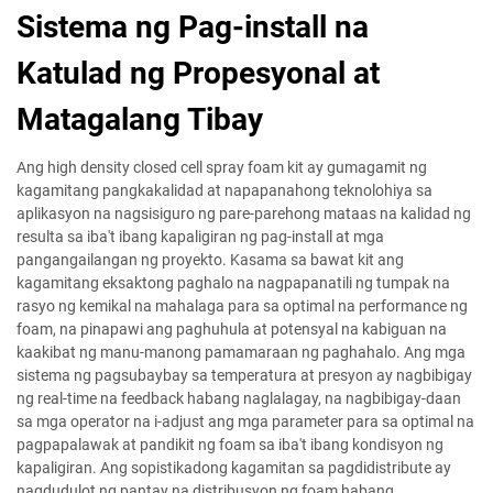
Sistema ng Pag-install na
Katulad ng Propesyonal at
Matagalang Tibay
Ang high density closed cell spray foam kit ay gumagamit ng
kagamitang pangkakalidad at napapanahong teknolohiya sa
aplikasyon na nagsisiguro ng pare-parehong mataas na kalidad ng
resulta sa iba't ibang kapaligiran ng pag-install at mga
pangangailangan ng proyekto. Kasama sa bawat kit ang
kagamitang eksaktong paghalo na nagpapanatili ng tumpak na
rasyo ng kemikal na mahalaga para sa optimal na performance ng
foam, na pinapawi ang paghuhula at potensyal na kabiguan na
kaakibat ng manu-manong pamamaraan ng paghahalo. Ang mga
sistema ng pagsubaybay sa temperatura at presyon ay nagbibigay
ng real-time na feedback habang naglalagay, na nagbibigay-daan
sa mga operator na i-adjust ang mga parameter para sa optimal na
pagpapalawak at pandikit ng foam sa iba't ibang kondisyon ng
kapaligiran. Ang sopistikadong kagamitan sa pagdidistribute ay
nagdudulot ng pantay na distribusyon ng foam habang