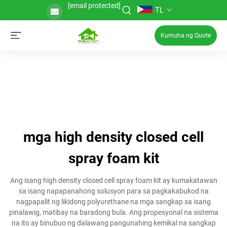
[email protected]
TL
Kumuha ng Quote
mga high density closed cell
spray foam kit
Ang isang high density closed cell spray foam kit ay kumakatawan
sa isang napapanahong solusyon para sa pagkakabukod na
nagpapalit ng likidong polyurethane na mga sangkap sa isang
pinalawig, matibay na baradong bula. Ang propesyonal na sistema
na ito ay binubuo ng dalawang pangunahing kemikal na sangkap