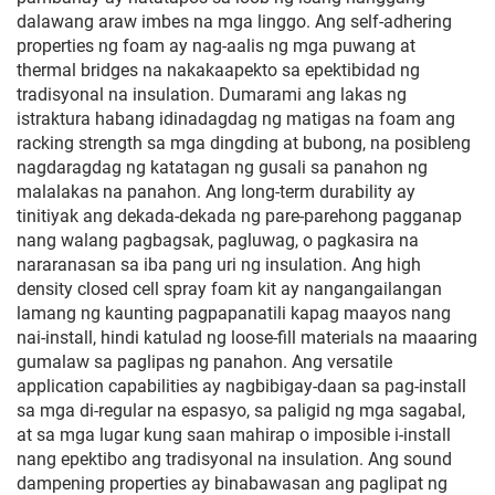
dalawang araw imbes na mga linggo. Ang self-adhering
properties ng foam ay nag-aalis ng mga puwang at
thermal bridges na nakakaapekto sa epektibidad ng
tradisyonal na insulation. Dumarami ang lakas ng
istraktura habang idinadagdag ng matigas na foam ang
racking strength sa mga dingding at bubong, na posibleng
nagdaragdag ng katatagan ng gusali sa panahon ng
malalakas na panahon. Ang long-term durability ay
tinitiyak ang dekada-dekada ng pare-parehong pagganap
nang walang pagbagsak, pagluwag, o pagkasira na
nararanasan sa iba pang uri ng insulation. Ang high
density closed cell spray foam kit ay nangangailangan
lamang ng kaunting pagpapanatili kapag maayos nang
nai-install, hindi katulad ng loose-fill materials na maaaring
gumalaw sa paglipas ng panahon. Ang versatile
application capabilities ay nagbibigay-daan sa pag-install
sa mga di-regular na espasyo, sa paligid ng mga sagabal,
at sa mga lugar kung saan mahirap o imposible i-install
nang epektibo ang tradisyonal na insulation. Ang sound
dampening properties ay binabawasan ang paglipat ng