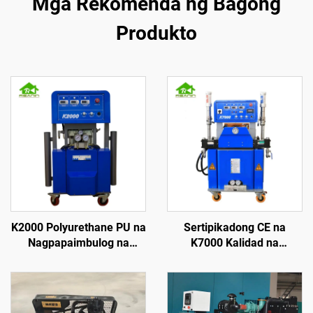
Mga Rekomenda ng Bagong
Produkto
K2000 Polyurethane PU na
Sertipikadong CE na
Nagpapaimbulog na
K7000 Kalidad na
Makina para sa
Hydrauliko na
Pagkakabukod sa Bubong
Polyurethane at Polyurea
na Nagpapaimbulog na
Makina para sa Patong