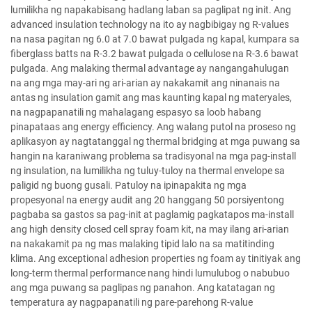
lumilikha ng napakabisang hadlang laban sa paglipat ng init. Ang
advanced insulation technology na ito ay nagbibigay ng R-values
na nasa pagitan ng 6.0 at 7.0 bawat pulgada ng kapal, kumpara sa
fiberglass batts na R-3.2 bawat pulgada o cellulose na R-3.6 bawat
pulgada. Ang malaking thermal advantage ay nangangahulugan
na ang mga may-ari ng ari-arian ay nakakamit ang ninanais na
antas ng insulation gamit ang mas kaunting kapal ng materyales,
na nagpapanatili ng mahalagang espasyo sa loob habang
pinapataas ang energy efficiency. Ang walang putol na proseso ng
aplikasyon ay nagtatanggal ng thermal bridging at mga puwang sa
hangin na karaniwang problema sa tradisyonal na mga pag-install
ng insulation, na lumilikha ng tuluy-tuloy na thermal envelope sa
paligid ng buong gusali. Patuloy na ipinapakita ng mga
propesyonal na energy audit ang 20 hanggang 50 porsiyentong
pagbaba sa gastos sa pag-init at paglamig pagkatapos ma-install
ang high density closed cell spray foam kit, na may ilang ari-arian
na nakakamit pa ng mas malaking tipid lalo na sa matitinding
klima. Ang exceptional adhesion properties ng foam ay tinitiyak ang
long-term thermal performance nang hindi lumulubog o nabubuo
ang mga puwang sa paglipas ng panahon. Ang katatagan ng
temperatura ay nagpapanatili ng pare-parehong R-value