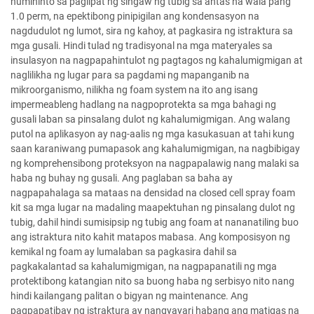
humihinto sa paglipat ng singaw ng tubig sa antas na wala pang
1.0 perm, na epektibong pinipigilan ang kondensasyon na
nagdudulot ng lumot, sira ng kahoy, at pagkasira ng istraktura sa
mga gusali. Hindi tulad ng tradisyonal na mga materyales sa
insulasyon na nagpapahintulot ng pagtagos ng kahalumigmigan at
naglilikha ng lugar para sa pagdami ng mapanganib na
mikroorganismo, nilikha ng foam system na ito ang isang
impermeableng hadlang na nagpoprotekta sa mga bahagi ng
gusali laban sa pinsalang dulot ng kahalumigmigan. Ang walang
putol na aplikasyon ay nag-aalis ng mga kasukasuan at tahi kung
saan karaniwang pumapasok ang kahalumigmigan, na nagbibigay
ng komprehensibong proteksyon na nagpapalawig nang malaki sa
haba ng buhay ng gusali. Ang paglaban sa baha ay
nagpapahalaga sa mataas na densidad na closed cell spray foam
kit sa mga lugar na madaling maapektuhan ng pinsalang dulot ng
tubig, dahil hindi sumisipsip ng tubig ang foam at nananatiling buo
ang istraktura nito kahit matapos mabasa. Ang komposisyon ng
kemikal ng foam ay lumalaban sa pagkasira dahil sa
pagkakalantad sa kahalumigmigan, na nagpapanatili ng mga
protektibong katangian nito sa buong haba ng serbisyo nito nang
hindi kailangang palitan o bigyan ng maintenance. Ang
pagpapatibay ng istraktura ay nangyayari habang ang matigas na