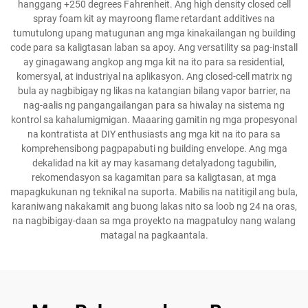
hanggang +250 degrees Fahrenheit. Ang high density closed cell
spray foam kit ay mayroong flame retardant additives na
tumutulong upang matugunan ang mga kinakailangan ng building
code para sa kaligtasan laban sa apoy. Ang versatility sa pag-install
ay ginagawang angkop ang mga kit na ito para sa residential,
komersyal, at industriyal na aplikasyon. Ang closed-cell matrix ng
bula ay nagbibigay ng likas na katangian bilang vapor barrier, na
nag-aalis ng pangangailangan para sa hiwalay na sistema ng
kontrol sa kahalumigmigan. Maaaring gamitin ng mga propesyonal
na kontratista at DIY enthusiasts ang mga kit na ito para sa
komprehensibong pagpapabuti ng building envelope. Ang mga
dekalidad na kit ay may kasamang detalyadong tagubilin,
rekomendasyon sa kagamitan para sa kaligtasan, at mga
mapagkukunan ng teknikal na suporta. Mabilis na natitigil ang bula,
karaniwang nakakamit ang buong lakas nito sa loob ng 24 na oras,
na nagbibigay-daan sa mga proyekto na magpatuloy nang walang
matagal na pagkaantala.