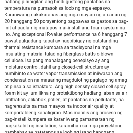
habang pinipigilan ang hindi gustong panlabas na
temperatura na pumasok sa loob ng mga espasyo.
Karaniwang nakakaranas ang mga may-ari ng ari-arian ng
20 hanggang 50 porsyentong pagbawas sa gastos sa pag-
init at paglamig matapos mai-install ang foam system na
ito. Ang exceptional R-value performance na 6 hanggang 7
bawat pulgadang kapal ay nagbibigay ng outstanding
thermal resistance kumpara sa tradisyonal na mga
insulating material tulad ng fiberglass batts o blown
cellulose. Isa pang mahalagang benepisyo ay ang
moisture control, dahil ang closed-cell structure ay
humihinto sa water vapor transmission at iniiwasan ang
condensation na maaaring magdulot ng paglago ng amag
at pinsala sa istraktura. Ang high density closed cell spray
foam kit ay lumilikha ng protektibong hadlang laban sa air
infiltration, alikabok, pollen, at panlabas na pollutants, na
nagreresulta sa mas maayos na indoor air quality at
komportableng kapaligiran. Mas mabilis ang proseso ng
pag-install kumpara sa karaniwang pamamaraan ng
pagkakabit ng insulation, karamihan sa mga proyektong
pambahay ay natatapos sa loob ng isang hanggang