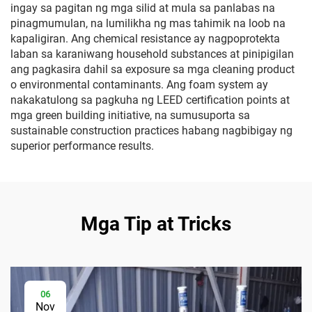
ingay sa pagitan ng mga silid at mula sa panlabas na
pinagmumulan, na lumilikha ng mas tahimik na loob na
kapaligiran. Ang chemical resistance ay nagpoprotekta
laban sa karaniwang household substances at pinipigilan
ang pagkasira dahil sa exposure sa mga cleaning product
o environmental contaminants. Ang foam system ay
nakakatulong sa pagkuha ng LEED certification points at
mga green building initiative, na sumusuporta sa
sustainable construction practices habang nagbibigay ng
superior performance results.
Mga Tip at Tricks
06
Nov