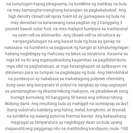
na tumutugon kapag pinagsama, na lumilikha ng matibay na bula
na may kamangha-manghang katangian sa pagkakabukod. Ang
high density closed cell spray foam kit ay gumagawa ng bula na
may densidad na karaniwang nasa pagitan ng 2 hanggang 3
pounds bawat cubic foot, na mas malapot kumpara sa tradisyonal
na open-cell na alternatibo. Ang closed-cell na istruktura ay
nangangahulugan na ang bawat bula ng bula ay ganap na
nakasara, na humihinto sa pagpasok ng hangin at kahalumigmigan
habang nagbibigay ng mahusay na lakas sa istraktura. Kasama sa
mga kit na ito ang espesyalisadong kagamitan sa pagdidistribute,
mga silid na paghahaluan, at mga kasangkapan sa aplikasyon na
idinisenyo para sa tumpak na paglalagay ng bula. Ang teknolohikal
na pundasyon ay nakabase sa makabagong polymer chemistry,
kung saan ang isocyanate at polyol na sangkap ay nag-uugnayan
sa pamamagitan ng eksotermikong reaksyon, na pinalalawak nang
humigit-kumulang 30 hanggang 50 beses ang orihinal nitong
likidong dami. Ang resultang bula ay mahigpit na sumisipsip sa iba't
ibang substrato kabilang ang kahoy, metal, kongkreto, at drywall,
na lumilikha ng walang putol na thermal barrier. Ang kakayahang
magtagal sa temperatura ay nagbibigay-daan sa bula upang
mapanatili ang pagganap nito sa matitinding kondisyon, mula -100