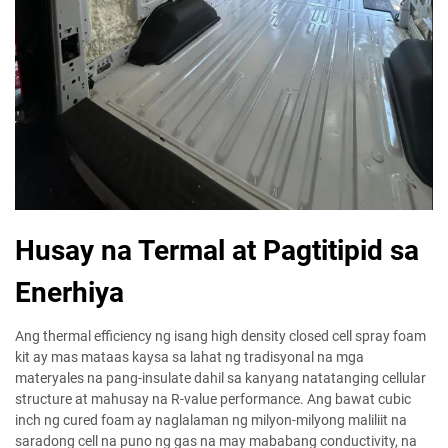
Husay na Termal at Pagtitipid sa
Enerhiya
Ang thermal efficiency ng isang high density closed cell spray foam
kit ay mas mataas kaysa sa lahat ng tradisyonal na mga
materyales na pang-insulate dahil sa kanyang natatanging cellular
structure at mahusay na R-value performance. Ang bawat cubic
inch ng cured foam ay naglalaman ng milyon-milyong maliliit na
saradong cell na puno ng gas na may mababang conductivity, na