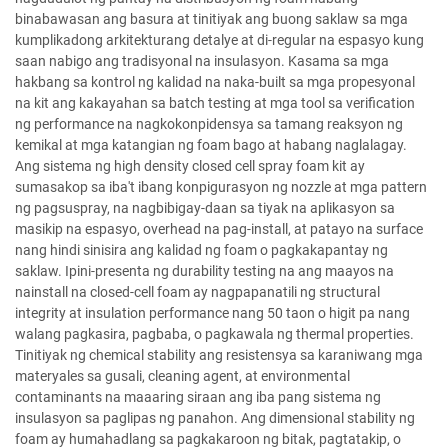
binabawasan ang basura at tinitiyak ang buong saklaw sa mga
kumplikadong arkitekturang detalye at di-regular na espasyo kung
saan nabigo ang tradisyonal na insulasyon. Kasama sa mga
hakbang sa kontrol ng kalidad na naka-built sa mga propesyonal
na kit ang kakayahan sa batch testing at mga tool sa verification
ng performance na nagkokonpidensya sa tamang reaksyon ng
kemikal at mga katangian ng foam bago at habang naglalagay.
Ang sistema ng high density closed cell spray foam kit ay
sumasakop sa iba't ibang konpigurasyon ng nozzle at mga pattern
ng pagsuspray, na nagbibigay-daan sa tiyak na aplikasyon sa
masikip na espasyo, overhead na pag-install, at patayo na surface
nang hindi sinisira ang kalidad ng foam o pagkakapantay ng
saklaw. Ipini-presenta ng durability testing na ang maayos na
nainstall na closed-cell foam ay nagpapanatili ng structural
integrity at insulation performance nang 50 taon o higit pa nang
walang pagkasira, pagbaba, o pagkawala ng thermal properties.
Tinitiyak ng chemical stability ang resistensya sa karaniwang mga
materyales sa gusali, cleaning agent, at environmental
contaminants na maaaring siraan ang iba pang sistema ng
insulasyon sa paglipas ng panahon. Ang dimensional stability ng
foam ay humahadlang sa pagkakaroon ng bitak, pagtatakip, o