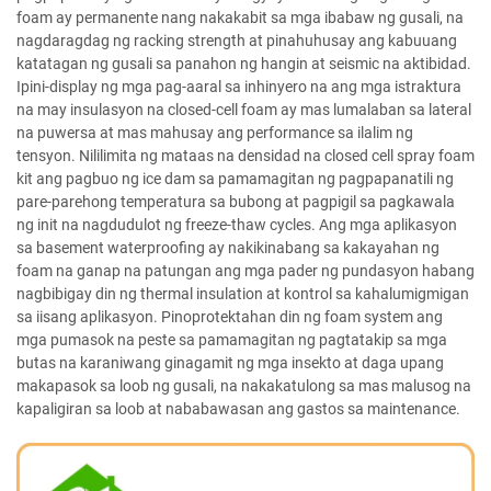
foam ay permanente nang nakakabit sa mga ibabaw ng gusali, na
nagdaragdag ng racking strength at pinahuhusay ang kabuuang
katatagan ng gusali sa panahon ng hangin at seismic na aktibidad.
Ipini-display ng mga pag-aaral sa inhinyero na ang mga istraktura
na may insulasyon na closed-cell foam ay mas lumalaban sa lateral
na puwersa at mas mahusay ang performance sa ilalim ng
tensyon. Nililimita ng mataas na densidad na closed cell spray foam
kit ang pagbuo ng ice dam sa pamamagitan ng pagpapanatili ng
pare-parehong temperatura sa bubong at pagpigil sa pagkawala
ng init na nagdudulot ng freeze-thaw cycles. Ang mga aplikasyon
sa basement waterproofing ay nakikinabang sa kakayahan ng
foam na ganap na patungan ang mga pader ng pundasyon habang
nagbibigay din ng thermal insulation at kontrol sa kahalumigmigan
sa iisang aplikasyon. Pinoprotektahan din ng foam system ang
mga pumasok na peste sa pamamagitan ng pagtatakip sa mga
butas na karaniwang ginagamit ng mga insekto at daga upang
makapasok sa loob ng gusali, na nakakatulong sa mas malusog na
kapaligiran sa loob at nababawasan ang gastos sa maintenance.