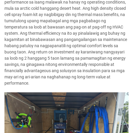
performance sa isang malawak na hanay ng operating conditions,
mula sa arctic cold hanggang desert heat. Ang high density closed
cell spray foam kit ay nagbibigay din ng thermal mass benefits, na
tumutulong upang mapabagal ang mga pagbabago ng
temperatura sa loob at bawasan ang pag-on at pag-off ng HVAC
system. Ang thermal efficiency na ito ay pinalalawig ang buhay ng
kagamitan at binabawasan ang pangangailangan sa maintenance
habang patuloy na nagpapanatili ng optimal comfort levels sa
buong taon. Ang return on investment ay karaniwang nangyayari
sa loob ng 2 hanggang 5 taon lamang sa pamamagitan ng energy
savings, na ginagawa nitong environmentally responsible at
financially advantageous ang solusyon sa insulation para sa mga
may-ari ng ari-arian na naghahanap ng long-term value at
performance.