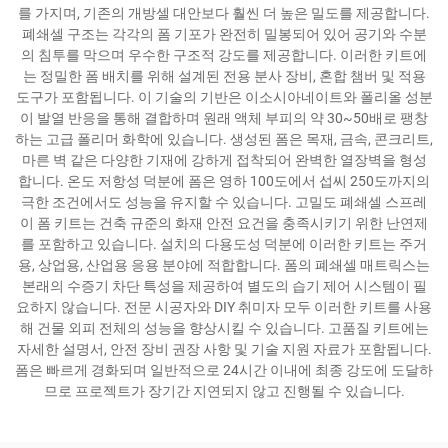
를 가지며, 기존의 개방셀 대안보다 훨씬 더 높은 밀도를 제공합니다.
폐쇄셀 구조는 각각의 폼 기포가 완전히 밀봉되어 있어 공기와 수분
의 침투를 막으며 우수한 구조적 강도를 제공합니다. 이러한 키트에
는 정밀한 폼 배치를 위해 설계된 전용 분사 장비, 혼합 챔버 및 적용
도구가 포함됩니다. 이 기술의 기반은 이소시아네이트와 폴리올 성분
이 발열 반응을 통해 결합하며 원래 액체 부피의 약 30~50배로 팽창
하는 고급 폴리머 화학에 있습니다. 생성된 폼은 목재, 금속, 콘크리트,
마른 벽 같은 다양한 기재에 강하게 접착되어 완벽한 열장벽을 형성
합니다. 온도 저항성 덕분에 폼은 영하 100도에서 섭씨 250도까지의
극한 조건에서도 성능을 유지할 수 있습니다. 고밀도 폐쇄셀 스프레
이 폼 키트는 건축 규준의 화재 안전 요건을 충족시키기 위한 난연제
를 포함하고 있습니다. 설치의 다용도성 덕분에 이러한 키트는 주거
용, 상업용, 산업용 응용 분야에 적합합니다. 폼의 폐쇄셀 매트릭스는
본래의 수증기 차단 특성을 제공하여 별도의 습기 제어 시스템이 필
요하지 않습니다. 전문 시공자와 DIY 취미자 모두 이러한 키트를 사용
해 건물 외피 전체의 성능을 향상시킬 수 있습니다. 고품질 키트에는
자세한 설명서, 안전 장비 권장 사항 및 기술 지원 자료가 포함됩니다.
폼은 빠르게 경화되며 일반적으로 24시간 이내에 최종 강도에 도달하
므로 프로젝트가 장기간 지연되지 않고 진행될 수 있습니다.