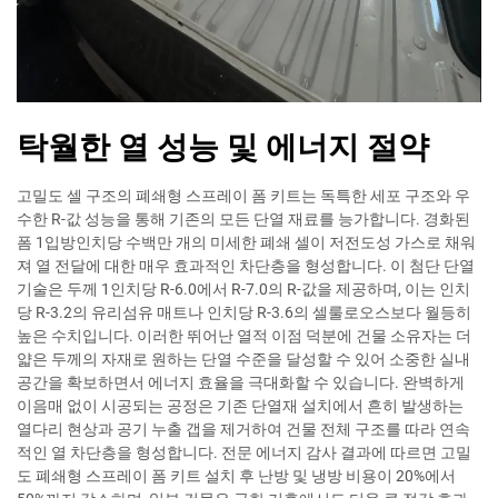
탁월한 열 성능 및 에너지 절약
고밀도 셀 구조의 폐쇄형 스프레이 폼 키트는 독특한 세포 구조와 우
수한 R-값 성능을 통해 기존의 모든 단열 재료를 능가합니다. 경화된
폼 1입방인치당 수백만 개의 미세한 폐쇄 셀이 저전도성 가스로 채워
져 열 전달에 대한 매우 효과적인 차단층을 형성합니다. 이 첨단 단열
기술은 두께 1인치당 R-6.0에서 R-7.0의 R-값을 제공하며, 이는 인치
당 R-3.2의 유리섬유 매트나 인치당 R-3.6의 셀룰로오스보다 월등히
높은 수치입니다. 이러한 뛰어난 열적 이점 덕분에 건물 소유자는 더
얇은 두께의 자재로 원하는 단열 수준을 달성할 수 있어 소중한 실내
공간을 확보하면서 에너지 효율을 극대화할 수 있습니다. 완벽하게
이음매 없이 시공되는 공정은 기존 단열재 설치에서 흔히 발생하는
열다리 현상과 공기 누출 갭을 제거하여 건물 전체 구조를 따라 연속
적인 열 차단층을 형성합니다. 전문 에너지 감사 결과에 따르면 고밀
도 폐쇄형 스프레이 폼 키트 설치 후 난방 및 냉방 비용이 20%에서