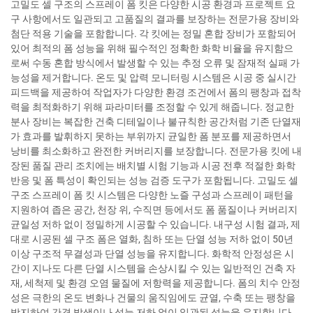
고밀도 셀 구조의 스프레이 폼 킷은 다양한 시공 환경과 프로젝트 요
구 사항에서도 일관되고 고품질의 결과를 보장하는 전문가용 장비와
첨단 적용 기술을 포함합니다. 각 킷에는 정밀 혼합 장비가 포함되어
있어 최적의 폼 성능을 위해 필수적인 정확한 화학 비율을 유지함으
로써 수동 혼합 방식에서 발생할 수 있는 추정 오류 및 잠재적 실패 가
능성을 제거합니다. 온도 및 압력 모니터링 시스템은 시공 중 실시간
피드백을 제공하여 작업자가 다양한 환경 조건에서 폼의 팽창과 접착
력을 최적화하기 위해 파라미터를 조정할 수 있게 해줍니다. 정교한
분사 장비는 복잡한 건축 디테일이나 불규칙한 공간처럼 기존 단열재
가 효과를 발휘하지 못하는 부위까지 균일한 폼 분포를 제공하면서
낭비를 최소화하고 완전한 커버리지를 보장합니다. 전문가용 킷에 내
장된 품질 관리 조치에는 배치별 시험 기능과 시공 전후 적절한 화학
반응 및 폼 특성이 확인되는 성능 검증 도구가 포함됩니다. 고밀도 셀
구조 스프레이 폼 킷 시스템은 다양한 노즐 구성과 스프레이 패턴을
지원하여 좁은 공간, 천장 위, 수직면 등에서도 폼 품질이나 커버리지
균일성 저하 없이 정밀하게 시공할 수 있습니다. 내구성 시험 결과, 제
대로 시공된 셀 구조 폼은 열화, 침하 또는 단열 성능 저하 없이 50년
이상 구조적 무결성과 단열 성능을 유지합니다. 화학적 안정성은 시
간이 지나도 다른 단열 시스템을 손상시킬 수 있는 일반적인 건축 자
재, 세척제 및 환경 오염 물질에 저항력을 제공합니다. 폼의 치수 안정
성은 극한의 온도 변화나 건물의 움직임에도 균열, 수축 또는 팽창을
방지하여 간격 발생이나 성능 저하 없이 일관된 성능을 유지합니다.