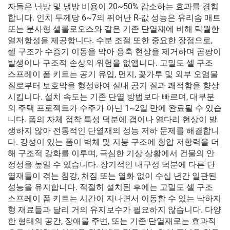
자들은 난방 및 냉방 비용이 20~50% 감소하는 효과를 경험
합니다. 인치 두께당 6~7의 뛰어난 R-값 성능은 유리솜 매트
또는 분사형 셀룰로오스와 같은 기존 단열재에 비해 탁월한
열저항성을 제공합니다. 수분 조절 또한 중요한 장점으로,
셀 구조가 수증기 이동을 막아 응축 현상을 제거하며 곰팡이
발생이나 구조적 손상의 위험을 없앱니다. 고밀도 셀 구조
스프레이 폼 키트는 공기 유입, 먼지, 꽃가루 및 외부 오염물
질로부터 보호막을 형성하여 실내 공기 질과 쾌적함을 향상
시킵니다. 설치 속도는 기존 단열 방법보다 빠르며, 대부분
의 주택 프로젝트가 수주가 아닌 1~2일 만에 완료될 수 있습
니다. 폼의 자체 접착 특성 덕분에 갭이나 열다리 현상이 발
생하지 않아 전통적인 단열재의 성능 저하 문제를 해결합니
다. 강성이 있는 폼이 벽체 및 지붕 구조에 횡압 저항력을 더
해 구조적 강화를 이루며, 극심한 기상 상황에서 건물의 안
정성을 높일 수 있습니다. 장기적인 내구성 덕분에 다른 단
열재들이 겪는 침강, 처짐 또는 열화 없이 수십 년간 일관된
성능을 유지합니다. 적절히 설치된 후에는 고밀도 셀 구조
스프레이 폼 키트는 시간이 지나면서 이동할 수 있는 낙하지
형 재료들과 달리 거의 유지보수가 필요하지 않습니다. 다양
한 형태의 공간, 장애물 주변, 또는 기존 단열재로는 효과적