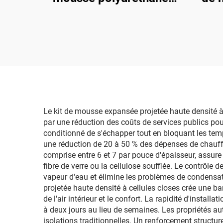
par pulvérisation K2000
pour revêtement de toit
polyu
d
Le kit de mousse expansée projetée haute densité à 
par une réduction des coûts de services publics pour
conditionné de s'échapper tout en bloquant les temp
une réduction de 20 à 50 % des dépenses de chauffa
comprise entre 6 et 7 par pouce d'épaisseur, assu
fibre de verre ou la cellulose soufflée. Le contrôle
vapeur d'eau et élimine les problèmes de condensa
projetée haute densité à cellules closes crée une barri
de l'air intérieur et le confort. La rapidité d'insta
à deux jours au lieu de semaines. Les propriétés au
isolations traditionnelles. Un renforcement structur