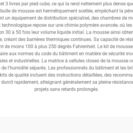
 3 livres par pied cube, ce qui la rend nettement plus dense que 
 bulle de mousse est hermétiquement scellée, empêchant la pénétr
luent un équipement de distribution spécialisé, des chambres de m
 technologique repose sur une chimie polymère avancée, où les
on 30 à 50 fois leur volume liquide initial. La mousse ainsi obte
âtre, créant des barrières thermiques continues. Sa capacité de ré
t de moins 100 à plus 250 degrés Fahrenheit. Le kit de mousse 
sfaire aux normes du code du bâtiment en matière de sécurité ince
les et industrielles. La matrice à cellules closes de la mousse c
 de l'humidité séparés. Les professionnels du bâtiment et les bric
its de qualité incluent des instructions détaillées, des recomm
durcit rapidement, atteignant généralement sa pleine résistance 
projets sans retards prolongés.