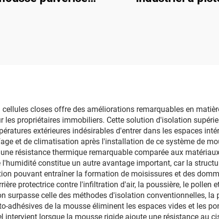
hydraulique en
électrique
réthane et polyurée
e qualité K7000
certifiée CE
cellules closes offre des améliorations remarquables en matière 
 les propriétaires immobiliers. Cette solution d'isolation supérie
ératures extérieures indésirables d'entrer dans les espaces inté
ge et de climatisation après l'installation de ce système de mo
re une résistance thermique remarquable comparée aux matériaux
 de l'humidité constitue un autre avantage important, car la struc
tion pouvant entraîner la formation de moisissures et des domm
ère protectrice contre l'infiltration d'air, la poussière, le pollen 
llation surpasse celle des méthodes d'isolation conventionnelles, l
to-adhésives de la mousse éliminent les espaces vides et les po
el intervient lorsque la mousse rigide ajoute une résistance au c