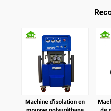
Reco
Machine d'isolation en
Mach
mousse polyuréthane
de 