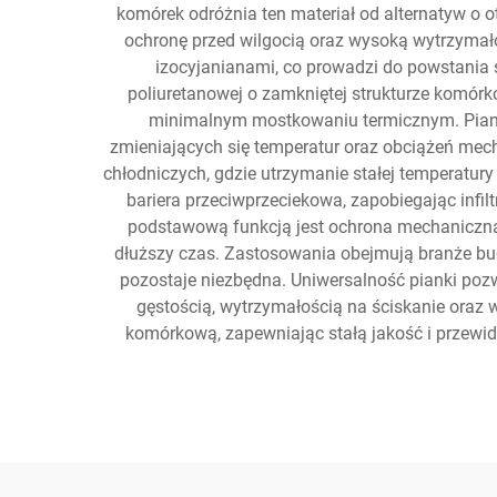
komórek odróżnia ten materiał od alternatyw o o
ochronę przed wilgocią oraz wysoką wytrzymało
izocyjanianami, co prowadzi do powstania 
poliuretanowej o zamkniętej strukturze komórk
minimalnym mostkowaniu termicznym. Pianka
zmieniających się temperatur oraz obciążeń mec
chłodniczych, gdzie utrzymanie stałej temperatury
bariera przeciwprzeciekowa, zapobiegając infil
podstawową funkcją jest ochrona mechaniczna,
dłuższy czas. Zastosowania obejmują branże bu
pozostaje niezbędna. Uniwersalność pianki po
gęstością, wytrzymałością na ściskanie oraz 
komórkową, zapewniając stałą jakość i przewi