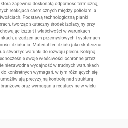
ę, która zapewnia doskonałą odporność termiczną,
jnych reakcjach chemicznych między poliolami a
ciwościach. Podstawą technologiczną pianki
rach, tworząc skuteczny środek izolacyjny przy
chowując kształt i właściwości w warunkach
dynkach, urządzeniach przemysłowych i systemach
ości działania. Materiał ten działa jako skuteczna
lub stworzyć warunki do rozwoju pleśni. Kolejną
jednocześnie swoje właściwości ochronne przez
dzie niezawodna wydajność w trudnych warunkach
 do konkretnych wymagań, w tym różniących się
umożliwiają precyzyjną kontrolę nad strukturą
y branżowe oraz wymagania regulacyjne w wielu