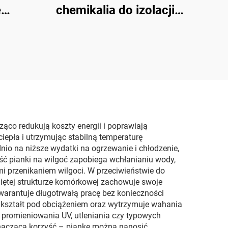
e
chemikalia do izolacji
wce
pianą poliuretanową
we
ąco redukują koszty energii i poprawiają
iepła i utrzymując stabilną temperaturę
nio na niższe wydatki na ogrzewanie i chłodzenie,
ść pianki na wilgoć zapobiega wchłanianiu wody,
 przenikaniem wilgoci. W przeciwieństwie do
niętej strukturze komórkowej zachowuje swoje
arantuje długotrwałą pracę bez konieczności
e kształt pod obciążeniem oraz wytrzymuje wahania
 promieniowania UV, utleniania czy typowych
znacząca korzyść – piankę można nanosić