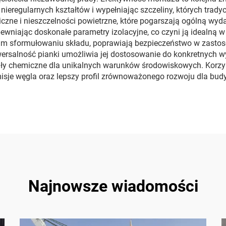
ieregularnych kształtów i wypełniając szczeliny, których tradyc
miczne i nieszczelności powietrzne, które pogarszają ogólną wy
pewniając doskonałe parametry izolacyjne, co czyni ją idealną 
nim sformułowaniu składu, poprawiają bezpieczeństwo w zasto
ersalność pianki umożliwia jej dostosowanie do konkretnych w
muły chemiczne dla unikalnych warunków środowiskowych. Korz
 emisje węgla oraz lepszy profil zrównoważonego rozwoju dla b
Najnowsze wiadomości