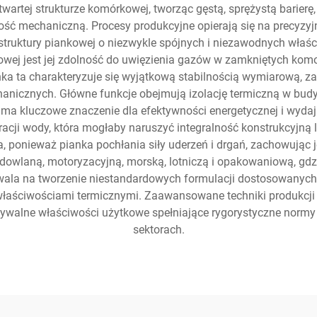
twartej strukturze komórkowej, tworząc gęstą, sprężystą barier
ść mechaniczną. Procesy produkcyjne opierają się na precyzy
struktury piankowej o niezwykle spójnych i niezawodnych właś
owej jest jej zdolność do uwięzienia gazów w zamkniętych komo
 ta charakteryzuje się wyjątkową stabilnością wymiarową, za
hanicznych. Główne funkcje obejmują izolację termiczną w bu
 ma kluczowe znaczenie dla efektywności energetycznej i wydajn
tracji wody, która mogłaby naruszyć integralność konstrukcyjną 
 ponieważ pianka pochłania siły uderzeń i drgań, zachowując 
dowlaną, motoryzacyjną, morską, lotniczą i opakowaniową, g
zwala na tworzenie niestandardowych formulacji dostosowanych
właściwościami termicznymi. Zaawansowane techniki produkcji 
dywalne właściwości użytkowe spełniające rygorystyczne norm
sektorach.