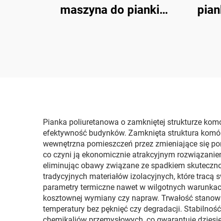
maszyna do pianki
pian
poliuretanowej k3000 do
po
izolacji ścian i natrysku
c
dachów
Pianka poliuretanowa o zamkniętej strukturze komó
efektywność budynków. Zamknięta struktura komórko
wewnętrzna pomieszczeń przez zmieniające się pory
co czyni ją ekonomicznie atrakcyjnym rozwiązanie
eliminując obawy związane ze spadkiem skuteczno
tradycyjnych materiałów izolacyjnych, które trac
parametry termiczne nawet w wilgotnych warunkac
kosztownej wymiany czy napraw. Trwałość stanowi 
temperatury bez pęknięć czy degradacji. Stabilno
chemikaliów przemysłowych, co gwarantuje dziesi