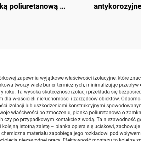
ką poliuretanową i
antykorozyjn
limoczną K7000 z
chemiczne suro
ertyfikatem CE
polimoczniko
rkowej zapewnia wyjątkowe właściwości izolacyjne, które znacz
wa tworzy wiele barier termicznych, minimalizując przepływ c
 roku. Ta wysoka skuteczność izolacji przekłada się bezpośred
m dla właścicieli nieruchomości i zarządców obiektów. Odporno
ści izolacji lub uszkodzeniami konstrukcyjnymi spowodowanymi
ą swoje właściwości po zmoczeniu, pianka poliuretanowa o zamk
h czy po przypadkowym kontakcie z wodą. Ta niezawodność gw
kolejną istotną zaletę – pianka opiera się uciskowi, zachowuj
ść chemiczna materiału zapobiega jego rozkładowi pod wpływem
ęciolecia niezawodnej pracy. Efektywność montażu to kolejna 