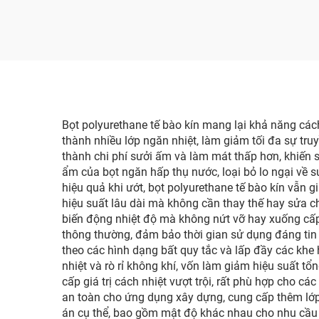
tường và phun mái
lượ
Bọt polyurethane tế bào kín mang lại khả năng cách 
thành nhiều lớp ngăn nhiệt, làm giảm tối đa sự truy
thành chi phí sưởi ấm và làm mát thấp hơn, khiến s
ẩm của bọt ngăn hấp thụ nước, loại bỏ lo ngại về s
hiệu quả khi ướt, bọt polyurethane tế bào kín vẫn 
hiệu suất lâu dài mà không cần thay thế hay sửa ch
biến động nhiệt độ mà không nứt vỡ hay xuống cấp.
thông thường, đảm bảo thời gian sử dụng đáng tin cậ
theo các hình dạng bất quy tắc và lấp đầy các khe 
nhiệt và rò rỉ không khí, vốn làm giảm hiệu suất tổ
cấp giá trị cách nhiệt vượt trội, rất phù hợp cho
an toàn cho ứng dụng xây dựng, cung cấp thêm lớp
án cụ thể, bao gồm mật độ khác nhau cho nhu cầu c