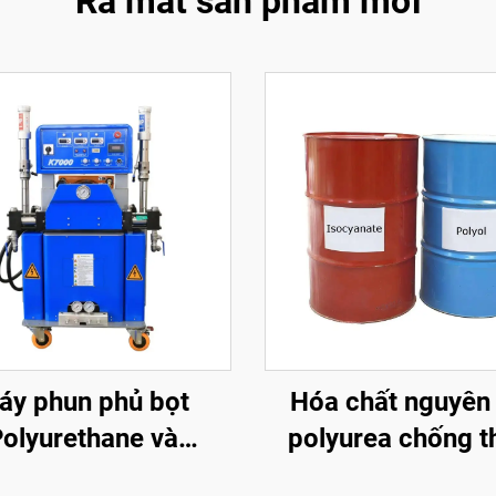
Ra mắt sản phẩm mới
áy phun phủ bọt
Hóa chất nguyên 
olyurethane và
polyurea chống 
urea thủy lực chất
nước và ăn mò