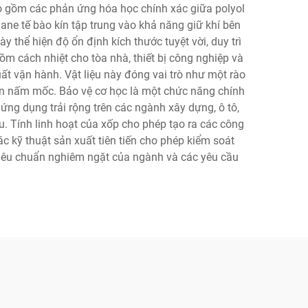
ao gồm các phản ứng hóa học chính xác giữa polyol
ane tế bào kín tập trung vào khả năng giữ khí bên
y thể hiện độ ổn định kích thước tuyệt vời, duy trì
ồm cách nhiệt cho tòa nhà, thiết bị công nghiệp và
uất vận hành. Vật liệu này đóng vai trò như một rào
ển nấm mốc. Bảo vệ cơ học là một chức năng chính
 ứng dụng trải rộng trên các ngành xây dựng, ô tô,
ếu. Tính linh hoạt của xốp cho phép tạo ra các công
c kỹ thuật sản xuất tiên tiến cho phép kiểm soát
tiêu chuẩn nghiêm ngặt của ngành và các yêu cầu