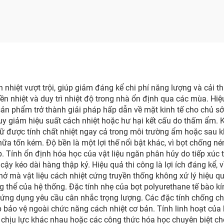
ng K7000 đã được
chứng nhận CE
nhiệt vượt trội, giúp giảm đáng kể chi phí năng lượng và cải thi
ền nhiệt và duy trì nhiệt độ trong nhà ổn định qua các mùa. Hiệu
ản phẩm trở thành giải pháp hấp dẫn về mặt kinh tế cho chủ sở 
uy giảm hiệu suất cách nhiệt hoặc hư hại kết cấu do thấm ẩm. Kh
giữ được tính chất nhiệt ngay cả trong môi trường ẩm hoặc sau k
ữa tốn kém. Độ bền là một lợi thế nổi bật khác, vì bọt chống né
 Tính ổn định hóa học của vật liệu ngăn phân hủy do tiếp xúc 
y kéo dài hàng thập kỷ. Hiệu quả thi công là lợi ích đáng kể, v
hở mà vật liệu cách nhiệt cứng truyền thống không xử lý hiệu qu
ng thể của hệ thống. Đặc tính nhẹ của bọt polyurethane tế bào kí
 các ứng dụng yêu cầu cân nhắc trọng lượng. Các đặc tính chống
 bảo vệ ngoài chức năng cách nhiệt cơ bản. Tính linh hoạt của
hịu lực khác nhau hoặc các công thức hóa học chuyên biệt cho 