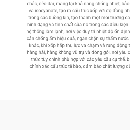
chắc, dẻo dai, mang lại khả năng chống nhiệt, bả
và isocyanate, tạo ra cấu trúc xốp với độ đồng n
trong các buồng kín, tạo thành một môi trường cách
hình dạng và tính chất của nó trong các điều kiện
hệ thống làm lạnh, nơi việc duy trì nhiệt độ ổn đị
cản chống ẩm hiệu quả, ngăn chặn sự thấm nước c
khác, khi xốp hấp thụ lực va chạm và rung động tr
hàng hải, hàng không vũ trụ và đóng gói, nơi yêu c
thức tùy chỉnh phù hợp với các yêu cầu cụ thể, 
chính xác cấu trúc tế bào, đảm bảo chất lượng 