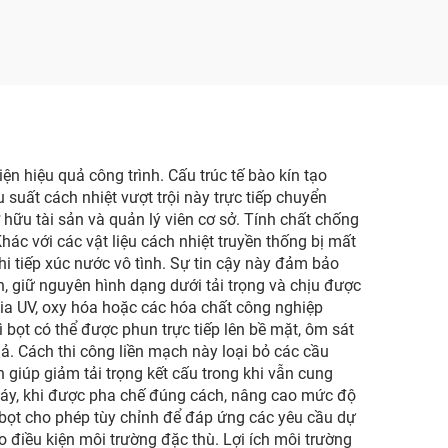
ện hiệu quả công trình. Cấu trúc tế bào kín tạo
 suất cách nhiệt vượt trội này trực tiếp chuyển
hữu tài sản và quản lý viên cơ sở. Tính chất chống
ác với các vật liệu cách nhiệt truyền thống bị mất
hi tiếp xúc nước vô tình. Sự tin cậy này đảm bảo
n, giữ nguyên hình dạng dưới tải trọng và chịu được
tia UV, oxy hóa hoặc các hóa chất công nghiệp
ì bọt có thể được phun trực tiếp lên bề mặt, ôm sát
ả. Cách thi công liền mạch này loại bỏ các cầu
n giúp giảm tải trọng kết cấu trong khi vẫn cung
 cháy, khi được pha chế đúng cách, nâng cao mức độ
 bọt cho phép tùy chỉnh để đáp ứng các yêu cầu dự
điều kiện môi trường đặc thù. Lợi ích môi trường