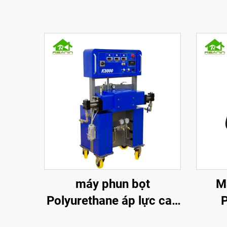
máy phun bọt
M
Polyurethane áp lực cao
P
k3000 cho cách nhiệt
Poly