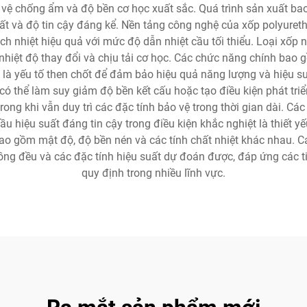
o vệ chống ẩm và độ bền cơ học xuất sắc. Quá trình sản xuất b
hất và độ tin cậy đáng kể. Nền tảng công nghệ của xốp polyureth
 nhiệt hiệu quả với mức độ dẫn nhiệt cầu tối thiểu. Loại xốp nà
 nhiệt độ thay đổi và chịu tải cơ học. Các chức năng chính bao g
nh là yếu tố then chốt để đảm bảo hiệu quả năng lượng và hiệu s
ó thể làm suy giảm độ bền kết cấu hoặc tạo điều kiện phát tri
ong khi vẫn duy trì các đặc tính bảo vệ trong thời gian dài. Các
ầu hiệu suất đáng tin cậy trong điều kiện khắc nghiệt là thiết y
bao gồm mật độ, độ bền nén và các tính chất nhiệt khác nhau. Cá
đồng đều và các đặc tính hiệu suất dự đoán được, đáp ứng các 
quy định trong nhiều lĩnh vực.