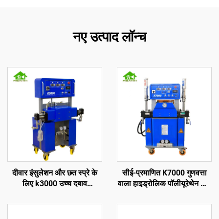
नए उत्पाद लॉन्च
दीवार इंसुलेशन और छत स्प्रे के
सीई-प्रमाणित K7000 गुणवत्ता
लिए k3000 उच्च दबाव
वाला हाइड्रोलिक पॉलीयूरेथेन और
पॉलीयूरेथेन स्प्रेइंग फोम मशीन
पॉलीयूरिया स्प्रे फोम कोटिंग मशीन