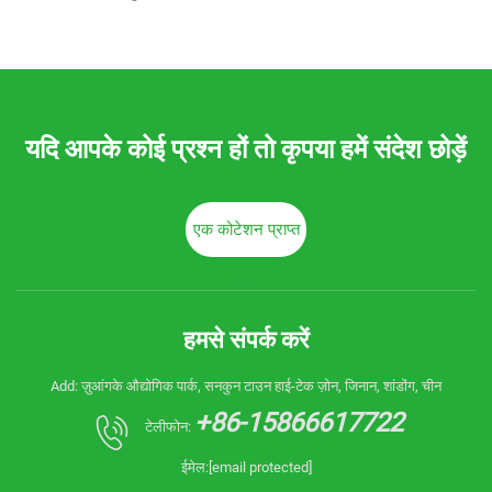
यदि आपके कोई प्रश्न हों तो कृपया हमें संदेश छोड़ें
एक कोटेशन प्राप्त
करें
हमसे संपर्क करें
Add: ज़ुआंगके औद्योगिक पार्क, सनकुन टाउन हाई-टेक ज़ोन, जिनान, शांडोंग, चीन
+86-15866617722
टेलीफोन:
ईमेल:
[email protected]