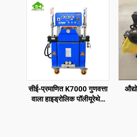
सीई-प्रमाणित K7000 गुणवत्ता
औद्य
वाला हाइड्रोलिक पॉलीयूरेथेन
और पॉलीयूरिया स्प्रे फोम कोटिंग
मशीन