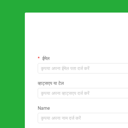
ईमेल
व्हाट्सएप या टेल
Name