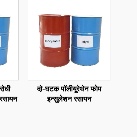
रोधी
दो-घटक पॉलीयूरेथेन फोम
े रसायन
इन्सुलेशन रसायन