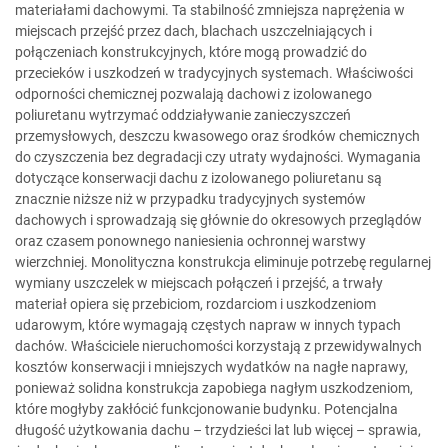
materiałami dachowymi. Ta stabilność zmniejsza naprężenia w
miejscach przejść przez dach, blachach uszczelniających i
połączeniach konstrukcyjnych, które mogą prowadzić do
przecieków i uszkodzeń w tradycyjnych systemach. Właściwości
odporności chemicznej pozwalają dachowi z izolowanego
poliuretanu wytrzymać oddziaływanie zanieczyszczeń
przemysłowych, deszczu kwasowego oraz środków chemicznych
do czyszczenia bez degradacji czy utraty wydajności. Wymagania
dotyczące konserwacji dachu z izolowanego poliuretanu są
znacznie niższe niż w przypadku tradycyjnych systemów
dachowych i sprowadzają się głównie do okresowych przeglądów
oraz czasem ponownego naniesienia ochronnej warstwy
wierzchniej. Monolityczna konstrukcja eliminuje potrzebę regularnej
wymiany uszczelek w miejscach połączeń i przejść, a trwały
materiał opiera się przebiciom, rozdarciom i uszkodzeniom
udarowym, które wymagają częstych napraw w innych typach
dachów. Właściciele nieruchomości korzystają z przewidywalnych
kosztów konserwacji i mniejszych wydatków na nagłe naprawy,
ponieważ solidna konstrukcja zapobiega nagłym uszkodzeniom,
które mogłyby zakłócić funkcjonowanie budynku. Potencjalna
długość użytkowania dachu – trzydzieści lat lub więcej – sprawia,