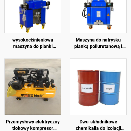
wysokociśnieniowa
Maszyna do natrysku
maszyna do pianki
pianką poliuretanową i
poliuretanowej k3000 do
polimoczną K7000 z
izolacji ścian i natrysku
certyfikatem CE
dachów
Przemysłowy elektryczny
Dwu-składnikowe
tłokowy kompresor
chemikalia do izolacji