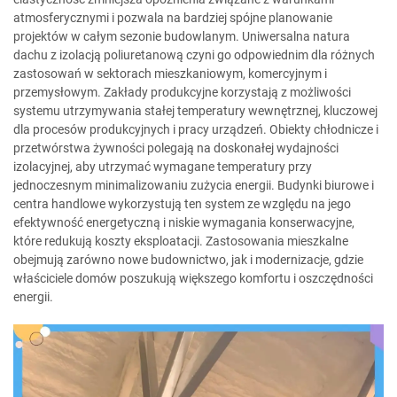
atmosferycznymi i pozwala na bardziej spójne planowanie
projektów w całym sezonie budowlanym. Uniwersalna natura
dachu z izolacją poliuretanową czyni go odpowiednim dla różnych
zastosowań w sektorach mieszkaniowym, komercyjnym i
przemysłowym. Zakłady produkcyjne korzystają z możliwości
systemu utrzymywania stałej temperatury wewnętrznej, kluczowej
dla procesów produkcyjnych i pracy urządzeń. Obiekty chłodnicze i
przetwórstwa żywności polegają na doskonałej wydajności
izolacyjnej, aby utrzymać wymagane temperatury przy
jednoczesnym minimalizowaniu zużycia energii. Budynki biurowe i
centra handlowe wykorzystują ten system ze względu na jego
efektywność energetyczną i niskie wymagania konserwacyjne,
które redukują koszty eksploatacji. Zastosowania mieszkalne
obejmują zarówno nowe budownictwo, jak i modernizacje, gdzie
właściciele domów poszukują większego komfortu i oszczędności
energii.