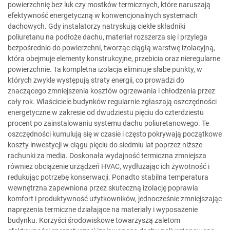
powierzchnię bez luk czy mostków termicznych, które naruszają
efektywność energetyczną w konwencjonalnych systemach
dachowych. Gdy instalatorzy natryskują ciekłe składniki
poliuretanu na podłoże dachu, materiał rozszerza się i przylega
bezpośrednio do powierzchni, tworząc ciągłą warstwę izolacyjną,
która obejmuje elementy konstrukcyjne, przebicia oraz nieregularne
powierzchnie. Ta kompletna izolacja eliminuje słabe punkty, w
których zwykle występują straty energii, co prowadzi do
znaczącego zmniejszenia kosztów ogrzewania i chłodzenia przez
cały rok. Właściciele budynków regularnie zgłaszają oszczędności
energetyczne w zakresie od dwudziestu pięciu do czterdziestu
procent po zainstalowaniu systemu dachu poliuretanowego. Te
oszczędności kumulują się w czasie i często pokrywają początkowe
koszty inwestycji w ciągu pięciu do siedmiu lat poprzez niższe
rachunki za media. Doskonała wydajność termiczna zmniejsza
również obciążenie urządzeń HVAC, wydłużając ich żywotność i
redukując potrzebę konserwacji. Ponadto stabilna temperatura
wewnętrzna zapewniona przez skuteczną izolację poprawia
komfort i produktywność użytkowników, jednocześnie zmniejszając
naprężenia termiczne działające na materiały i wyposażenie
budynku. Korzyści środowiskowe towarzyszą zaletom