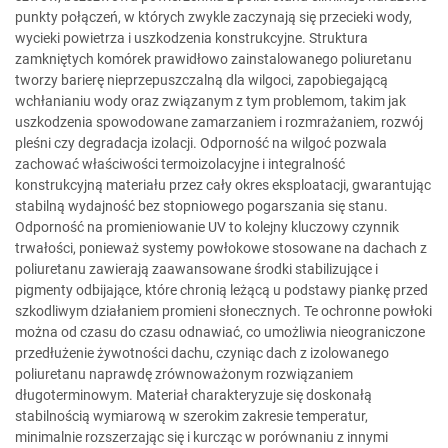
punkty połączeń, w których zwykle zaczynają się przecieki wody,
wycieki powietrza i uszkodzenia konstrukcyjne. Struktura
zamkniętych komórek prawidłowo zainstalowanego poliuretanu
tworzy barierę nieprzepuszczalną dla wilgoci, zapobiegającą
wchłanianiu wody oraz związanym z tym problemom, takim jak
uszkodzenia spowodowane zamarzaniem i rozmrażaniem, rozwój
pleśni czy degradacja izolacji. Odporność na wilgoć pozwala
zachować właściwości termoizolacyjne i integralność
konstrukcyjną materiału przez cały okres eksploatacji, gwarantując
stabilną wydajność bez stopniowego pogarszania się stanu.
Odporność na promieniowanie UV to kolejny kluczowy czynnik
trwałości, ponieważ systemy powłokowe stosowane na dachach z
poliuretanu zawierają zaawansowane środki stabilizujące i
pigmenty odbijające, które chronią leżącą u podstawy piankę przed
szkodliwym działaniem promieni słonecznych. Te ochronne powłoki
można od czasu do czasu odnawiać, co umożliwia nieograniczone
przedłużenie żywotności dachu, czyniąc dach z izolowanego
poliuretanu naprawdę zrównoważonym rozwiązaniem
długoterminowym. Materiał charakteryzuje się doskonałą
stabilnością wymiarową w szerokim zakresie temperatur,
minimalnie rozszerzając się i kurcząc w porównaniu z innymi