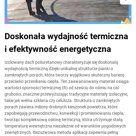
Doskonała wydajność termiczna
i efektywność energetyczna
Izolowany dach poliuretanowy charakteryzuje się doskonałą
wydajnością termiczną dzięki unikalnej strukturze pianki o
zamkniętych porach, która tworzy wyjątkowo skuteczny barierę
przeciwko przenikaniu ciepła. Ten zaawansowany materiał osiąga
wartości oporności termicznej (R) od sześciu do ośmiu na cal
grubości, znacznie przewyższając tradycyjne materiały izolacyjne,
takie jak wełna szklana czy celuloza. Struktura o zamkniętych
porach zawiera miliony drobnych kieszonek powietrza, które
zapobiegają przewodnictwu, konwekcji i promieniowaniu ciepła,
tworząc kompleksową osłonę termiczną, która utrzymuje stałą
temperaturę wewnętrzna niezależnie od warunków pogodowych
zewnętrznych. Bezszwowa metoda aplikacji zapewnia pełną