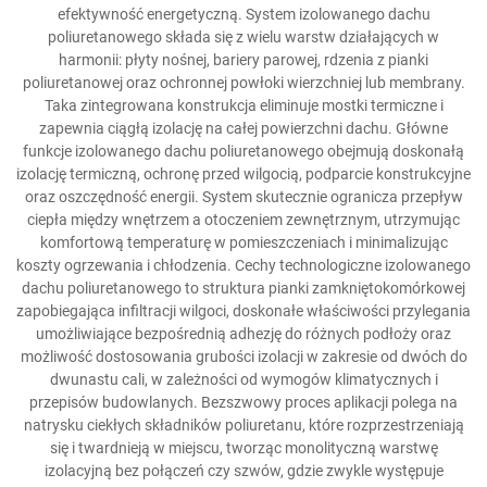
efektywność energetyczną. System izolowanego dachu
poliuretanowego składa się z wielu warstw działających w
harmonii: płyty nośnej, bariery parowej, rdzenia z pianki
poliuretanowej oraz ochronnej powłoki wierzchniej lub membrany.
Taka zintegrowana konstrukcja eliminuje mostki termiczne i
zapewnia ciągłą izolację na całej powierzchni dachu. Główne
funkcje izolowanego dachu poliuretanowego obejmują doskonałą
izolację termiczną, ochronę przed wilgocią, podparcie konstrukcyjne
oraz oszczędność energii. System skutecznie ogranicza przepływ
ciepła między wnętrzem a otoczeniem zewnętrznym, utrzymując
komfortową temperaturę w pomieszczeniach i minimalizując
koszty ogrzewania i chłodzenia. Cechy technologiczne izolowanego
dachu poliuretanowego to struktura pianki zamkniętokomórkowej
zapobiegająca infiltracji wilgoci, doskonałe właściwości przylegania
umożliwiające bezpośrednią adhezję do różnych podłoży oraz
możliwość dostosowania grubości izolacji w zakresie od dwóch do
dwunastu cali, w zależności od wymogów klimatycznych i
przepisów budowlanych. Bezszwowy proces aplikacji polega na
natrysku ciekłych składników poliuretanu, które rozprzestrzeniają
się i twardnieją w miejscu, tworząc monolityczną warstwę
izolacyjną bez połączeń czy szwów, gdzie zwykle występuje