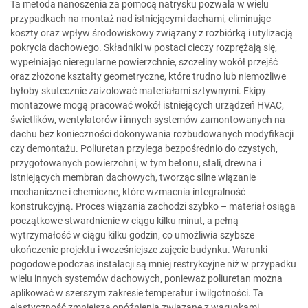
Ta metoda nanoszenia za pomocą natrysku pozwala w wielu
przypadkach na montaż nad istniejącymi dachami, eliminując
koszty oraz wpływ środowiskowy związany z rozbiórką i utylizacją
pokrycia dachowego. Składniki w postaci cieczy rozprężają się,
wypełniając nieregularne powierzchnie, szczeliny wokół przejść
oraz złożone kształty geometryczne, które trudno lub niemożliwe
byłoby skutecznie zaizolować materiałami sztywnymi. Ekipy
montażowe mogą pracować wokół istniejących urządzeń HVAC,
świetlików, wentylatorów i innych systemów zamontowanych na
dachu bez konieczności dokonywania rozbudowanych modyfikacji
czy demontażu. Poliuretan przylega bezpośrednio do czystych,
przygotowanych powierzchni, w tym betonu, stali, drewna i
istniejących membran dachowych, tworząc silne wiązanie
mechaniczne i chemiczne, które wzmacnia integralność
konstrukcyjną. Proces wiązania zachodzi szybko – materiał osiąga
początkowe stwardnienie w ciągu kilku minut, a pełną
wytrzymałość w ciągu kilku godzin, co umożliwia szybsze
ukończenie projektu i wcześniejsze zajęcie budynku. Warunki
pogodowe podczas instalacji są mniej restrykcyjne niż w przypadku
wielu innych systemów dachowych, ponieważ poliuretan można
aplikować w szerszym zakresie temperatur i wilgotności. Ta
elastyczność zmniejsza opóźnienia związane z warunkami