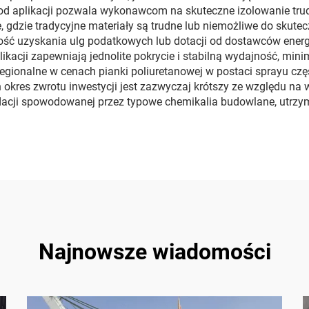
 aplikacji pozwala wykonawcom na skuteczne izolowanie trudn
, gdzie tradycyjne materiały są trudne lub niemożliwe do skut
ość uzyskania ulg podatkowych lub dotacji od dostawców energi
aplikacji zapewniają jednolite pokrycie i stabilną wydajność, m
gionalne w cenach pianki poliuretanowej w postaci sprayu częst
 okres zwrotu inwestycji jest zazwyczaj krótszy ze względu na
acji spowodowanej przez typowe chemikalia budowlane, utrzym
Najnowsze wiadomości