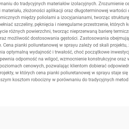
naniu do tradycyjnych materiałów izolacyjnych. Zrozumienie 
 materiału, złożoności aplikacji oraz długoterminowej wartości 
emicznych między poliolami a izocyjanianami, tworząc strukturę
niać szczeliny, pęknięcia i nieregularne przestrzenie, których k
ycie różnych powierzchni, tworząc nieprzerwaną barierę termicz
raz możliwość dostosowania gęstości. Zastosowania obejmują i
 Cena pianki poliuretanowej w sprayu zależy od skali projektu
nia optymalną wydajność i trwałość, choć początkowe inwestyc
apewnia odporność na wilgoć, wzmocnienie konstrukcyjne oraz w
h poziomach cenowych, pozwalając klientom dobierać odpowiedn
ekty, w których cena pianki poliuretanowej w sprayu staje się
ższym kosztom robocizny w porównaniu do tradycyjnych metod i