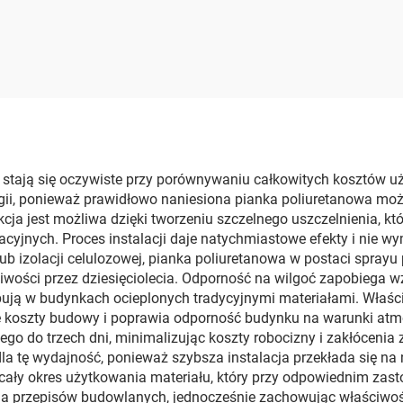
presor powietrza
chemiczne suro
polimoczniko
u stają się oczywiste przy porównywaniu całkowitych kosztów u
ii, ponieważ prawidłowo naniesiona pianka poliuretanowa może
ja jest możliwa dzięki tworzeniu szczelnego uszczelnienia, któ
lacyjnych. Proces instalacji daje natychmiastowe efekty i nie
lub izolacji celulozowej, pianka poliuretanowa w postaci spray
iwości przez dziesięciolecia. Odporność na wilgoć zapobiega w
pują w budynkach ocieplonych tradycyjnymi materiałami. Właśc
uje koszty budowy i poprawia odporność budynku na warunki 
go do trzech dni, minimalizując koszty robocizny i zakłóceni
dla tę wydajność, ponieważ szybsza instalacja przekłada się na
ały okres użytkowania materiału, który przy odpowiednim zasto
a przepisów budowlanych, jednocześnie zachowując właściwośc