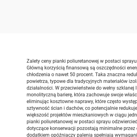
K2000 do powłok
kom
dachowych
Zalety ceny pianki poliuretanowej w postaci spray
Główną korzyścią finansową są oszczędności energ
chłodzenia o nawet 50 procent. Taka znaczna redukc
powietrza, typowe dla tradycyjnych materiałów izo
działalności. W przeciwieństwie do wełny szklanej 
monolityczną barierę, która zachowuje swoje właśc
eliminując kosztowne naprawy, które często wystę
sztywność ścian i dachów, co potencjalnie reduk
większość projektów mieszkaniowych w ciągu jedne
pianki poliuretanowej w postaci sprayu odzwiercie
dotyczące konserwacji pozostają minimalne przez c
dodatkiem opóźniaczy palenia spełniają wymagani