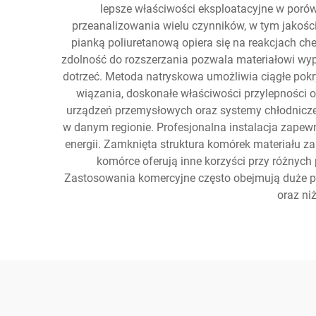
lepsze właściwości eksploatacyjne w porów
przeanalizowania wielu czynników, w tym jakości
pianką poliuretanową opiera się na reakcjach ch
zdolność do rozszerzania pozwala materiałowi wypeł
dotrzeć. Metoda natryskowa umożliwia ciągłe pokr
wiązania, doskonałe właściwości przylepności o
urządzeń przemysłowych oraz systemy chłodnicze.
w danym regionie. Profesjonalna instalacja zapew
energii. Zamknięta struktura komórek materiału z
komórce oferują inne korzyści przy różnyc
Zastosowania komercyjne często obejmują duże proj
oraz ni