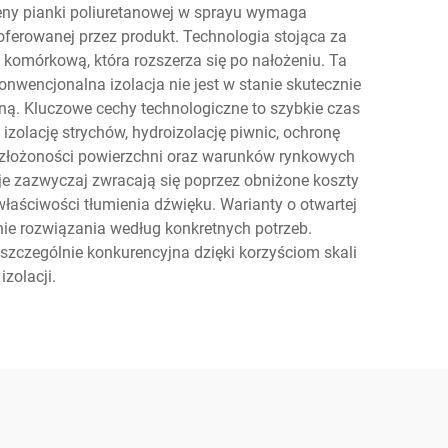
ceny pianki poliuretanowej w sprayu wymaga
oferowanej przez produkt. Technologia stojąca za
 komórkową, która rozszerza się po nałożeniu. Ta
onwencjonalna izolacja nie jest w stanie skutecznie
ną. Kluczowe cechy technologiczne to szybkie czas
zolację strychów, hydroizolację piwnic, ochronę
, złożoności powierzchni oraz warunków rynkowych
je zazwyczaj zwracają się poprzez obniżone koszty
łaściwości tłumienia dźwięku. Warianty o otwartej
ie rozwiązania według konkretnych potrzeb.
 szczególnie konkurencyjna dzięki korzyściom skali
zolacji.