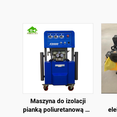
Maszyna do izolacji
pianką poliuretanową PU
el