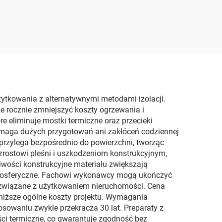
wce
pianą poliuretanową
we
żytkowania z alternatywnymi metodami izolacji.
 rocznie zmniejszyć koszty ogrzewania i
re eliminuje mostki termiczne oraz przecieki
 wymaga dużych przygotowań ani zakłóceń codziennej
u przylega bezpośrednio do powierzchni, tworząc
zrostowi pleśni i uszkodzeniom konstrukcyjnym,
iwości konstrukcyjne materiału zwiększają
atmosferyczne. Fachowi wykonawcy mogą ukończyć
a związane z użytkowaniem nieruchomości. Cena
 niższe ogólne koszty projektu. Wymagania
sowaniu zwykle przekracza 30 lat. Preparaty z
i termiczne, co gwarantuje zgodność bez