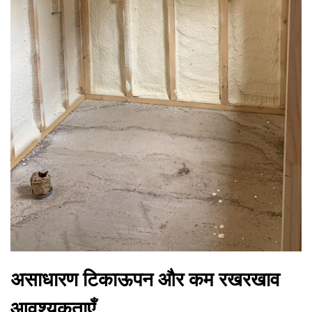
असाधारण टिकाऊपन और कम रखरखाव
आवश्यकताएँ