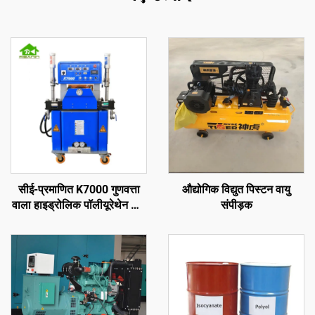
सीई-प्रमाणित K7000 गुणवत्ता
औद्योगिक विद्युत पिस्टन वायु
वाला हाइड्रोलिक पॉलीयूरेथेन और
संपीड़क
पॉलीयूरिया स्प्रे फोम कोटिंग मशीन