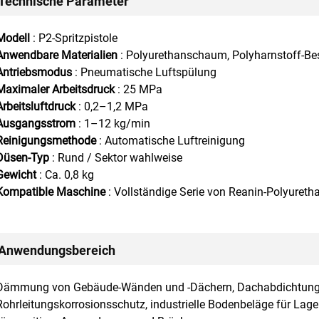
Technische Parameter
Modell
: P2-Spritzpistole
Anwendbare Materialien
: Polyurethanschaum, Polyharnstoff-Be
Antriebsmodus
: Pneumatische Luftspülung
Maximaler Arbeitsdruck
: 25 MPa
Arbeitsluftdruck
: 0,2–1,2 MPa
Ausgangsstrom
: 1–12 kg/min
Reinigungsmethode
: Automatische Luftreinigung
Düsen-Typ
: Rund / Sektor wahlweise
Gewicht
: Ca. 0,8 kg
Kompatible Maschine
: Vollständige Serie von Reanin-Polyuret
Anwendungsbereich
Dämmung von Gebäude-Wänden und -Dächern, Dachabdichtung m
Rohrleitungskorrosionsschutz, industrielle Bodenbeläge für La