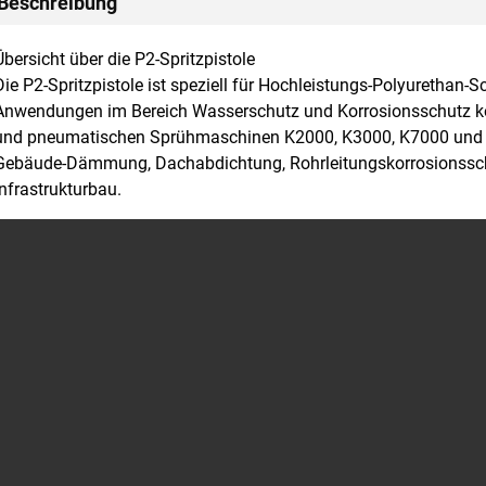
Beschreibung
Übersicht über die P2-Spritzpistole
Die P2-Spritzpistole ist speziell für Hochleistungs-Polyuretha
Anwendungen im Bereich Wasserschutz und Korrosionsschutz konz
und pneumatischen Sprühmaschinen K2000, K3000, K7000 und an
Gebäude-Dämmung, Dachabdichtung, Rohrleitungskorrosionsschu
Infrastrukturbau.