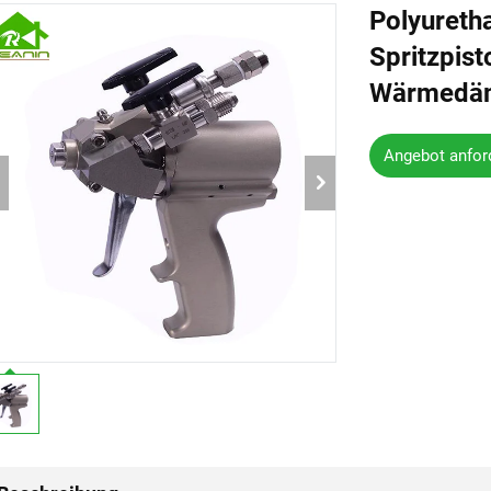
Polyureth
Spritzpist
Wärmedäm
Angebot anfor