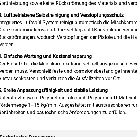
Sprühleistung sowie keine Rückströmung des Materials und verb
3. Luftbetriebene Selbstreinigung und Verstopfungsschutz
Integriertes Luftspül-System reinigt automatisch die Mischkam
Kreuzkontaminations- und Rückschlagventil-Konstruktion verhinde
Rückströmungen, wodurch Verstopfungen der Pistole und die Häuf
werden.
4. Einfache Wartung und Kosteneinsparung
Der Einsatz für die Mischkammer kann schnell ausgetauscht wer
werden muss. Verschleißfeste und korrosionsbeständige Innentei
Austauschkosten und verkürzen die Ausfallzeiten vor Ort.
5. Breite Anpassungsfähigkeit und stabile Leistung
Unterstützt sowohl Polyurethan- als auch Polyharnstoff-Materia
Fördermenge 1–15 kg/min. Ausgestattet mit austauschbaren run
Sprühbreiten und bautechnische Anforderungen zu erfüllen.