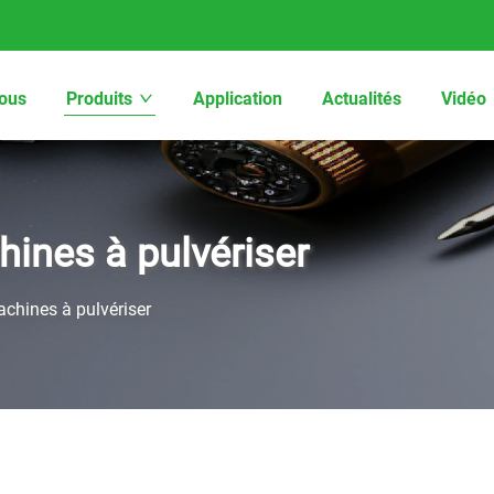
ous
Produits
Application
Actualités
Vidéo
ines à pulvériser
chines à pulvériser