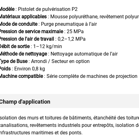
Modèle
: Pistolet de pulvérisation P2
Matériaux applicables
: Mousse polyuréthane, revêtement polyu
Mode de conduite
: Purge pneumatique à l’air
Pression de service maximale
: 25 MPa
Pression de l'air de travail
: 0,2–1,2 MPa
Débit de sortie
: 1–12 kg/min
Méthode de nettoyage
: Nettoyage automatique de l’air
Type de Buse
: Arrondi / Secteur en option
Poids
: Environ 0,8 kg
Machine compatible
: Série complète de machines de projection
Champ d'application
Isolation des murs et toitures de bâtiments, étanchéité des toitur
canalisations, revêtements industriels pour entrepôts, isolation 
infrastructures maritimes et des ponts.