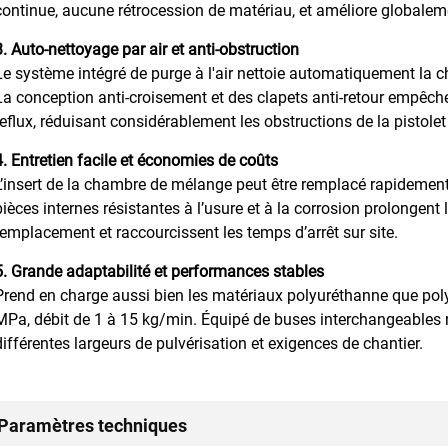
continue, aucune rétrocession de matériau, et améliore globaleme
3. Auto-nettoyage par air et anti-obstruction
Le système intégré de purge à l'air nettoie automatiquement la
La conception anti-croisement et des clapets anti-retour empêche 
reflux, réduisant considérablement les obstructions de la pistole
4. Entretien facile et économies de coûts
L’insert de la chambre de mélange peut être remplacé rapidement
pièces internes résistantes à l’usure et à la corrosion prolongent l
remplacement et raccourcissent les temps d’arrêt sur site.
5. Grande adaptabilité et performances stables
Prend en charge aussi bien les matériaux polyuréthanne que pol
MPa, débit de 1 à 15 kg/min. Équipé de buses interchangeables r
différentes largeurs de pulvérisation et exigences de chantier.
Paramètres techniques