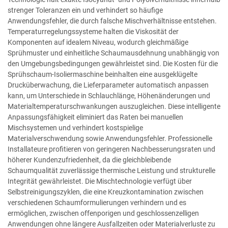
strenger Toleranzen ein und verhindert so häufige
Anwendungsfehler, die durch falsche Mischverhältnisse entstehen.
Temperaturregelungssysteme halten die Viskosität der
Komponenten auf idealem Niveau, wodurch gleichmäßige
Sprühmuster und einheitliche Schaumausdehnung unabhängig von
den Umgebungsbedingungen gewährleistet sind. Die Kosten für die
Sprühschaum-Isoliermaschine beinhalten eine ausgeklügelte
Drucküberwachung, die Lieferparameter automatisch anpassen
kann, um Unterschiede in Schlauchlänge, Höhenänderungen und
Materialtemperaturschwankungen auszugleichen. Diese intelligente
Anpassungsfähigkeit eliminiert das Raten bei manuellen
Mischsystemen und verhindert kostspielige
Materialverschwendung sowie Anwendungsfehler. Professionelle
Installateure profitieren von geringeren Nachbesserungsraten und
höherer Kundenzufriedenheit, da die gleichbleibende
Schaumqualität zuverlässige thermische Leistung und strukturelle
Integrität gewährleistet. Die Mischtechnologie verfügt über
Selbstreinigungszyklen, die eine Kreuzkontamination zwischen
verschiedenen Schaumformulierungen verhindern und es
ermöglichen, zwischen offenporigen und geschlossenzelligen
Anwendungen ohne längere Ausfallzeiten oder Materialverluste zu