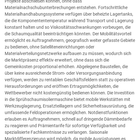
Projekte abschließen können, ohne dass
Materialnachschubunterbrechungen entstehen. Fortschrittliche
Materialhandhabungssysteme verfügen über beheizte Lagertanks,
die die Komponententemperatur während Transport und Lagerung
konstant halten und so Viskositätsschwankungen vorbeugen, die
die Schaumqualität beeinträchtigen könnten. Der Mobilitätsvorteil
ermöglicht es Auftragnehmern, geografisch weiter gefasste Gebiete
zu bedienen, ohne Satelliteneinrichtungen oder
Materialverteilungsnetzwerke aufbauen zu müssen, wodurch sich
die Marktpräsenz effektiv erweitert, ohne dass sich die
Gemeinkosten proportional erhöhen. Abgelegene Baustellen, die
über keine ausreichende Strom- oder Versorgungsanbindung
verfügen, werden zu rentablen Geschäftsfeldern statt zu operativen
Herausforderungen und eröffnen Ertragsmöglichkeiten, die
Wettbewerber nicht kostengünstig bedienen können. Die Investition
in die Sprühschaumisoliermaschine bietet mobile Werkstätten mit
Werkzeuglagerung, Ersatzteillagern und Sicherheitsausrüstung, die
umfassende Feldoperationen ermöglichen. Notdienstfunktionen
erlauben es Auftragnehmern, schnell auf dringende Dämmbedarfe
zu reagieren und Prämientarife für sofortige Verfügbarkeit und
spezialisierte Fachkenntnisse zu verlangen. Saisonale
Marktdifferenzierung wird möglich, da mobile Ausrüstungen es