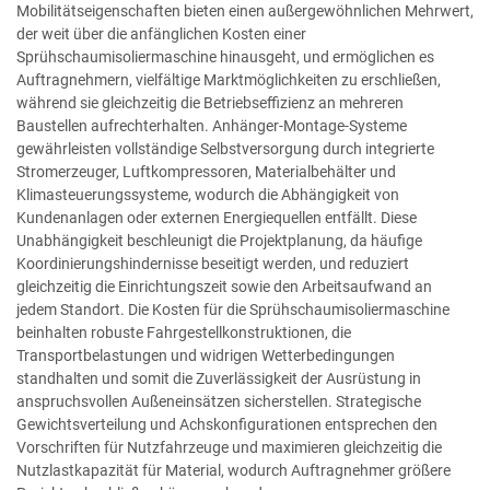
Mobilitätseigenschaften bieten einen außergewöhnlichen Mehrwert,
der weit über die anfänglichen Kosten einer
Sprühschaumisoliermaschine hinausgeht, und ermöglichen es
Auftragnehmern, vielfältige Marktmöglichkeiten zu erschließen,
während sie gleichzeitig die Betriebseffizienz an mehreren
Baustellen aufrechterhalten. Anhänger-Montage-Systeme
gewährleisten vollständige Selbstversorgung durch integrierte
Stromerzeuger, Luftkompressoren, Materialbehälter und
Klimasteuerungssysteme, wodurch die Abhängigkeit von
Kundenanlagen oder externen Energiequellen entfällt. Diese
Unabhängigkeit beschleunigt die Projektplanung, da häufige
Koordinierungshindernisse beseitigt werden, und reduziert
gleichzeitig die Einrichtungszeit sowie den Arbeitsaufwand an
jedem Standort. Die Kosten für die Sprühschaumisoliermaschine
beinhalten robuste Fahrgestellkonstruktionen, die
Transportbelastungen und widrigen Wetterbedingungen
standhalten und somit die Zuverlässigkeit der Ausrüstung in
anspruchsvollen Außeneinsätzen sicherstellen. Strategische
Gewichtsverteilung und Achskonfigurationen entsprechen den
Vorschriften für Nutzfahrzeuge und maximieren gleichzeitig die
Nutzlastkapazität für Material, wodurch Auftragnehmer größere