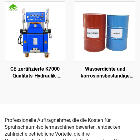
Wanddämmung und
Dachbeschichtung
CE-zertifizierte K7000
Wasserdichte und
Qualitäts-Hydraulik-
korrosionsbeständige
Sprühmaschine für
Rohchemikalien auf
Polyurethan- und
Polyharnstoffbasis
Polyharnstoff-Schaum-
Beschichtung
Professionelle Auftragnehmer, die die Kosten für
Sprühschaum-Isoliermaschinen bewerten, entdecken
zahlreiche betriebliche Vorteile, die ihre