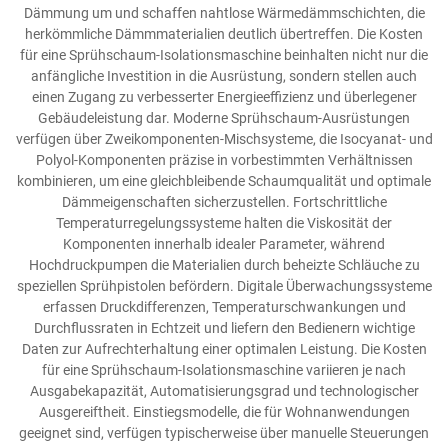
Dämmung um und schaffen nahtlose Wärmedämmschichten, die
herkömmliche Dämmmaterialien deutlich übertreffen. Die Kosten
für eine Sprühschaum-Isolationsmaschine beinhalten nicht nur die
anfängliche Investition in die Ausrüstung, sondern stellen auch
einen Zugang zu verbesserter Energieeffizienz und überlegener
Gebäudeleistung dar. Moderne Sprühschaum-Ausrüstungen
verfügen über Zweikomponenten-Mischsysteme, die Isocyanat- und
Polyol-Komponenten präzise in vorbestimmten Verhältnissen
kombinieren, um eine gleichbleibende Schaumqualität und optimale
Dämmeigenschaften sicherzustellen. Fortschrittliche
Temperaturregelungssysteme halten die Viskosität der
Komponenten innerhalb idealer Parameter, während
Hochdruckpumpen die Materialien durch beheizte Schläuche zu
speziellen Sprühpistolen befördern. Digitale Überwachungssysteme
erfassen Druckdifferenzen, Temperaturschwankungen und
Durchflussraten in Echtzeit und liefern den Bedienern wichtige
Daten zur Aufrechterhaltung einer optimalen Leistung. Die Kosten
für eine Sprühschaum-Isolationsmaschine variieren je nach
Ausgabekapazität, Automatisierungsgrad und technologischer
Ausgereiftheit. Einstiegsmodelle, die für Wohnanwendungen
geeignet sind, verfügen typischerweise über manuelle Steuerungen