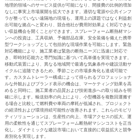
地理的領域へのサービス提供が可能になり、間接費の比例的増加
なしに事実上市場展開を拡大できます。適切な電源や公共インフ
ラが整っていない遠隔地の現場も、運用上の課題ではなく利益創
出可能な拠点へと変わり、競合他社が費用対効果よく対応できな
い収益機会を開くことができます。スプレーフォーム断熱材マシ
ンへの投資は、工具収納、予備部品在庫、安全装備を備えた携帯
型ワークショップとして包括的な現場作業を可能にします。緊急
対応機能により、施工業者は緊急の断熱ニーズに迅速に対応で
き、即時対応能力と専門知識に基づいて高単価を実現できます。
移動式装置により、異なる地域間で最適な気象条件や建設活動サ
イクルに追随できるため、季節ごとの市場多角化も達成可能で
す。カスタムトレーラー構成によって得られるプロフェッショナ
ルな外観およびブランド表示の機会は、マーケティング効果を高
めると同時に、施工業者の品質および技術進歩への取り組みを明
確に示します。輸送効率の向上により、小型機器を複数回運搬す
る場合と比較して燃料費や車両の摩耗が低減され、プロジェクト
の経済性および環境持続可能性が改善されます。これらのモビリ
ティソリューションは、生産性の向上、市場アクセスの拡大、運
用の柔軟性を通じてスプレーフォーム断熱材マシンコストを正当
化し、ダイナミックな建設市場において直接的に収益拡大と競争
差別化を実現します。