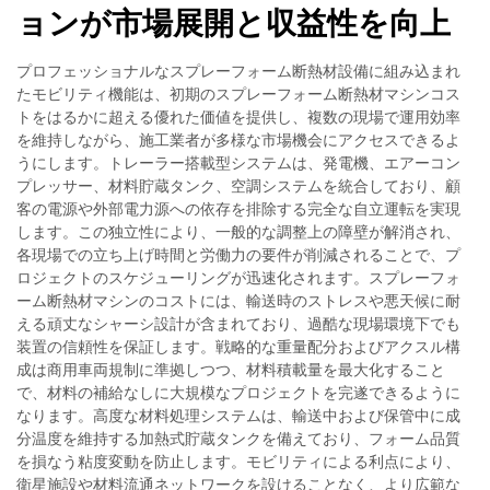
ョンが市場展開と収益性を向上
プロフェッショナルなスプレーフォーム断熱材設備に組み込まれ
たモビリティ機能は、初期のスプレーフォーム断熱材マシンコス
トをはるかに超える優れた価値を提供し、複数の現場で運用効率
を維持しながら、施工業者が多様な市場機会にアクセスできるよ
うにします。トレーラー搭載型システムは、発電機、エアーコン
プレッサー、材料貯蔵タンク、空調システムを統合しており、顧
客の電源や外部電力源への依存を排除する完全な自立運転を実現
します。この独立性により、一般的な調整上の障壁が解消され、
各現場での立ち上げ時間と労働力の要件が削減されることで、プ
ロジェクトのスケジューリングが迅速化されます。スプレーフォ
ーム断熱材マシンのコストには、輸送時のストレスや悪天候に耐
える頑丈なシャーシ設計が含まれており、過酷な現場環境下でも
装置の信頼性を保証します。戦略的な重量配分およびアクスル構
成は商用車両規制に準拠しつつ、材料積載量を最大化すること
で、材料の補給なしに大規模なプロジェクトを完遂できるように
なります。高度な材料処理システムは、輸送中および保管中に成
分温度を維持する加熱式貯蔵タンクを備えており、フォーム品質
を損なう粘度変動を防止します。モビリティによる利点により、
衛星施設や材料流通ネットワークを設けることなく、より広範な