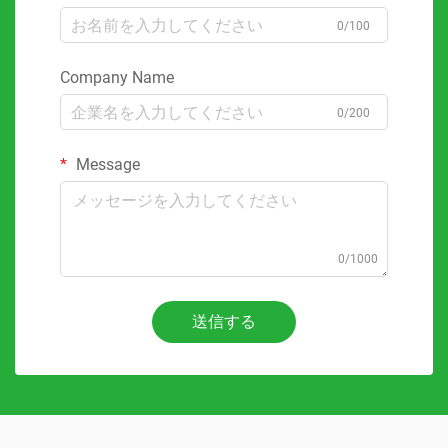
0/100
Company Name
0/200
Message
0/1000
送信する