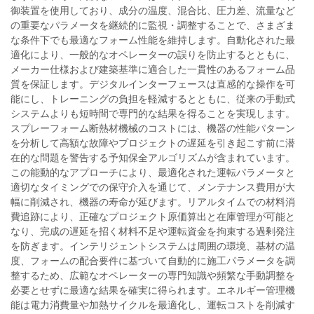
御装置を使用しており、成分の温度、混合比、圧力差、流量など
の重要なパラメータを継続的に監視・調整することで、さまざま
な条件下でも最適なフォーム性能を維持します。自動化された最
適化により、一般的なオペレーターの誤りを防止するとともに、
メーカー仕様および建築基準に適合した一貫性のあるフォーム品
質を保証します。デジタルインターフェースは直感的な操作を可
能にし、トレーニングの負担を軽減するとともに、従来の手動式
システムよりも短時間で専門的な結果を得ることを実現します。
スプレーフォーム断熱材機械のコストには、機器の性能パターン
を分析して高額な故障やプロジェクトの遅延を引き起こす前に潜
在的な問題を警告する予知保全アルゴリズムが含まれています。
この能動的なアプローチにより、最適化された運転パラメータと
適切なタイミングでの保守介入を通じて、メンテナンス費用が大
幅に削減され、機器の寿命が延びます。リアルタイムでの材料消
費追跡により、正確なプロジェクト原価算出と在庫管理が可能と
なり、完成の遅延を招く材料不足や運転資金を拘束する過剰発注
を防ぎます。インテリジェントシステムは周囲の環境、基材の温
度、フォームの配合要件に基づいて自動的に施工パラメータを調
整するため、広範なオペレーターの専門知識や頻繁な手動調整を
必要とせずに最適な結果を確実に得られます。エネルギー管理機
能は電力消費量や加熱サイクルを最適化し、運転コストを削減す