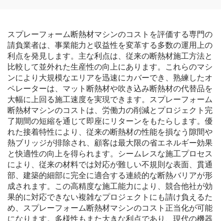
スプレーフォーム断熱材マシンのコストを評価する専門の
請負業者は、事業能力と収益性を変革する多数の運用上の
利点を発見します。主な利点は、従来の断熱材施工方法と
比較して並外れた生産性の向上にあります。これらのマシ
ンにより大規模なエリアを迅速にカバーでき、熟練したオ
ペレーターは、マット断熱材や吹き込み断熱材の代替品を
大幅に上回る施工速度を実現できます。スプレーフォーム
断熱材マシンのコストは、労働力の削減とプロジェクト完
了期間の短縮を通じて即座にリターンをもたらします。優
れた接着特性により、従来の断熱材の性能を損なう隙間や
熱ブリッジが排除され、顧客は最大限の省エネルギー効果
と快適性の向上を得られます。シームレスな施工プロセス
により、従来の材料では対応が難しい不規則な表面、貫通
部、建築的細部に完全に適合する連続的な断熱バリアが形
成されます。この高精度な施工能力により、競合他社が効
果的に対応できない複雑なプロジェクトにも請け負えるた
め、スプレーフォーム断熱材マシンのコスト正当化が可能
になります。多様性もまた大きな利点であり、現代の機器