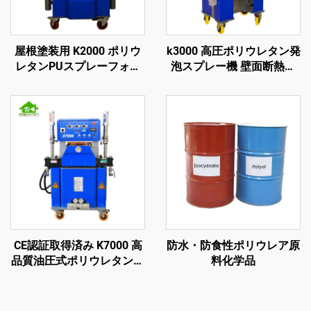
屋根塗装用 K2000 ポリウ
k3000 高圧ポリウレタン発
レタンPUスプレーフォー
泡スプレー機 壁面断熱お
ム断熱機
よび屋根塗装用
CE認証取得済み K7000 高
防水・防食性ポリウレア原
品質油圧式ポリウレタンお
料化学品
よびポリウレアスプレーフ
ォーム塗布機