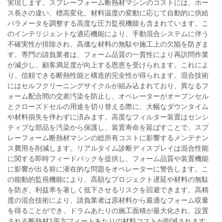
実現します。スプレーフォーム断熱材マシンのコストには、ホー
ス長さの違い、標高変化、材料温度の変動に応じて自動的に供給
パラメータを調整する高度な圧力監視機能も含まれています。こ
のインテリジェントな適応機能により、手動混合システムに伴う
不確実性が排除され、高価な材料の無駄や施工上の欠陥を防ぎま
す。専門の請負業者は、フォーム品質の一貫性により再訪問作業
が減少し、顧客満足度が向上する恩恵を受けられます。これによ
り、信頼できる断熱性能と構造的完全性が得られます。混合技術
にはセルフクリーニングサイクルが組み込まれており、異なるフ
ォーム配合間の交差汚染を防止し、オペレーターがオープンセル
とクローズドセルの用途を切り替える際に、大幅なダウンタイム
や材料損失を伴わずに済みます。高度なフィルター装置はセンシ
ティブな部品を汚染から保護し、装置寿命を延ばすことで、スプ
レーフォーム断熱材マシンの総所有コストに影響するメンテナン
ス費用を削減します。リアルタイム診断ディスプレイは混合性能
に関する即時フィードバックを提供し、フォーム品質や装置機能
に影響が出る前に潜在的な問題をオペレーターに警告します。こ
の能動的監視機能により、高額なプロジェクト遅延や材料の無駄
を防ぎ、利益率を著しく低下させるリスクを回避できます。高精
度の混合技術により、請負業者は原材料から最適なフォーム収量
を得ることができ、ドラムあたりの施工面積が最大化され、設置
される断熱材1平方フィートあたりの材料コストが削減されます。