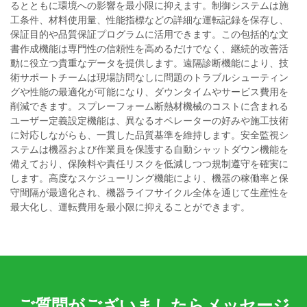
るとともに環境への影響を最小限に抑えます。制御システムは施
工条件、材料使用量、性能指標などの詳細な運転記録を保存し、
保証目的や品質保証プログラムに活用できます。この包括的な文
書作成機能は専門性の信頼性を高めるだけでなく、継続的改善活
動に役立つ貴重なデータを提供します。遠隔診断機能により、技
術サポートチームは現場訪問なしに問題のトラブルシューティン
グや性能の最適化が可能になり、ダウンタイムやサービス費用を
削減できます。スプレーフォーム断熱材機械のコストに含まれる
ユーザー定義設定機能は、異なるオペレーターの好みや施工技術
に対応しながらも、一貫した品質基準を維持します。安全監視シ
ステムは機器および作業員を保護する自動シャットダウン機能を
備えており、保険料や責任リスクを低減しつつ規制遵守を確実に
します。高度なスケジューリング機能により、機器の稼働率と保
守間隔が最適化され、機器ライフサイクル全体を通じて生産性を
最大化し、運転費用を最小限に抑えることができます。
ご質問がございましたらメッセージ