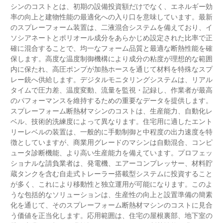
シンのコストとは、初期の設備投資額だけでなく、エネルギー効
率の向上と建物性能の最適化への入り口を意味しています。最新
のスプレーフォーム装置は、二液混合システムを備えており、イ
ソシアネートとポリオール成分をあらかじめ設定された比率で正
確に混合することで、均一なフォーム品質と最適な断熱性能を確
保します。高度な温度制御機構により成分の粘度が理想的な範囲
内に保たれ、高圧ポンプが加熱ホースを通じて材料を特殊なスプ
レー銃へ供給します。デジタルモニタリングシステムは、リアル
タイムで圧力差、温度変動、流量を監視・記録し、作業者が最高
のパフォーマンスを維持するための重要なデータを提供します。
スプレーフォーム断熱材マシンのコストは、生産能力、自動化レ
ベル、技術的洗練度によって異なります。住宅用に適したエント
リーレベルの装置は、一般的に手動制御と中程度の出力速度を特
徴としていますが、商業用グレードのマシンは自動混合、コンピ
ュータ診断機能、より高い生産能力を備えています。プロフェッ
ショナルな請負業者は、発電機、エアーコンプレッサー、材料貯
蔵タンクを含む自走式トレーラー搭載型システムに投資すること
が多く、これにより移動性と独立運用が可能になります。このよ
うな包括的なソリューションは、生産性の向上と設置準備の簡素
化を通じて、そのスプレーフォーム断熱材マシンのコストに見合
う価値を正当化します。応用範囲は、住宅の屋根裏部、地下室の