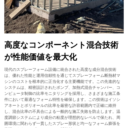
高度なコンポーネント混合技術
が性能価値を最大化
現代のスプレーフォーム設備に統合された高度な成分混合技術
は、優れた性能と運用信頼性を通じてスプレーフォーム断熱材マ
シンのコストを根本的に正当化する主要機能です。この先進的な
システムは、精密設計されたポンプ、加熱式混合チャンバー、コ
ンピュータ制御の比率モニタリングを採用し、さまざまな施工条
件において最適なフォーム特性を確保します。この技術はイソシ
アネートとポリオールの比率を厳密な許容範囲内で正確に維持
し、混合比率の不具合による一般的な施工失敗を防止します。温
度調節システムにより成分の粘度が理想的なレベルで保たれ、周
囲環境に関わらず一貫したスプレー形状と均一なフォーム膨張を