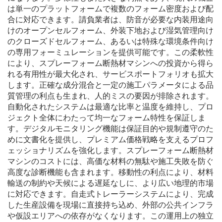
は単一のプラットフォームで複数のフォーム密度および配
合に対応できます。請負業者は、防音が必要な内装用途向
けのオープンセルフォーム、外装下地および湿気管理向け
のクローズドセルフォーム、あるいは特殊な環境条件向け
の専用フォーミュレーションを提供可能です。この柔軟性
により、スプレーフォーム断熱材マシンへの投資から得ら
れる有用性が最大化され、サービスポートフォリオも拡大
します。正確な成分混合と一定の施工パラメータによる品
質管理の利点も生まれ、人的ミスの要因が排除されます。
自動化されたシステムは最適な比率と温度を維持し、プロ
ジェクト全体にわたって均一なフォーム特性を保証しま
す。デジタルモニタリング機能は保証目的や規制遵守のた
めに文書化を提供し、プレミアム価格戦略を支えるプロフ
ェッショナリズムを強化します。スプレーフォーム断熱材
マシンのコストには、高価な材料の無駄や施工失敗を防ぐ
高度な診断機能も含まれます。移動性の利点により、材料
輸送の制約や天候による遅延なしに、より広い地理的市場
に対応できます。自走式トレーラーシステムにより、完成
した生産設備を現場に直接持ち込め、外部の公共インフラ
や仮設エリアへの依存がなくなります。この運用上の独立